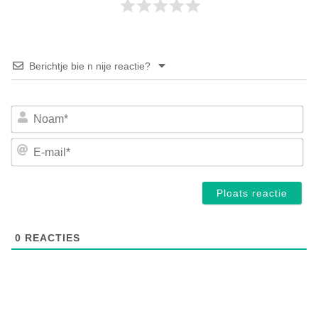
Berichtje bie n nije reactie?
No
E-
mai
0
REACTIES