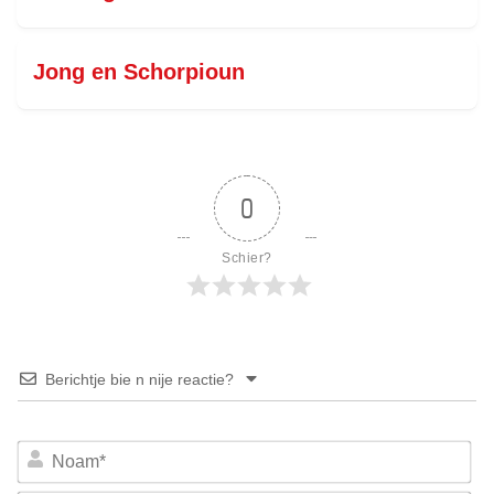
Jong en Schorpioun
0
Schier?
Berichtje bie n nije reactie?
No