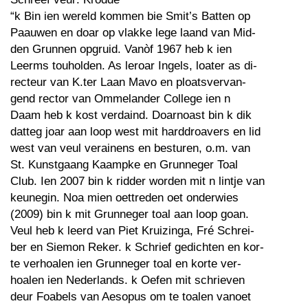
“k Bin ien wereld kommen bie Smit’s Batten op
Paauwen en doar op vlakke lege laand van Mid-
den Grunnen opgruid. Vanòf 1967 heb k ien
Leerms touholden. As leroar Ingels, loater as di-
recteur van K.ter Laan Mavo en ploatsvervan-
gend rector van Ommelander College ien n
Daam heb k kost verdaind. Doarnoast bin k dik
datteg joar aan loop west mit harddroavers en lid
west van veul verainens en besturen, o.m. van
St. Kunstgaang Kaampke en Grunneger Toal
Club. Ien 2007 bin k ridder worden mit n lintje van
keunegin. Noa mien oettreden oet onderwies
(2009) bin k mit Grunneger toal aan loop goan.
Veul heb k leerd van Piet Kruizinga, Fré Schrei-
ber en Siemon Reker. k Schrief gedichten en kor-
te verhoalen ien Grunneger toal en korte ver-
hoalen ien Nederlands. k Oefen mit schrieven
deur Foabels van Aesopus om te toalen vanoet