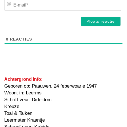
E-
mai
0
REACTIES
Achtergrond info:
Geboren op: Paauwen, 24 feberwoarie 1947
Woont in: Leerms
Schrift veur: Dideldom
Kreuze
Toal & Taiken
Leermster Kraantje
Schreef veur: Krödde