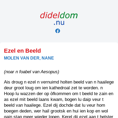
Skip
to
content
Ezel en Beeld
MOLEN VAN DER, NANE
(noar n foabel van Aesopus)
Ais droug n ezel n vernuimd holten beeld van n haailege
deur groot loug om ien kathedroal zet te worden. n
Hoop lu wazzen der op òfkommen om t beeld te zain en
as ezel mit beeld laans kwam, bogen lu daip veur t
beeld van haailege. Ezel dij dochde dat lu veur hom
boegen deden, wer hail grootsk en hui ien kop en wol
gain stap meer wieder lopen. Kerel dij ezel aan t helster