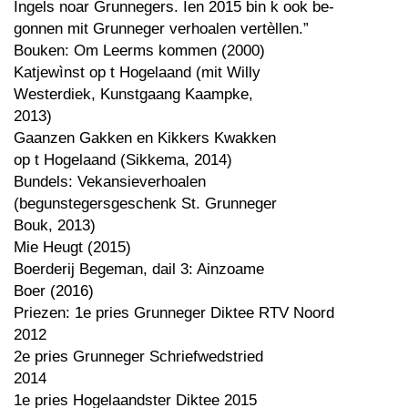
Ingels noar Grunnegers. Ien 2015 bin k ook be-
gonnen mit Grunneger verhoalen vertèllen.”
Bouken: Om Leerms kommen (2000)
Katjewìnst op t Hogelaand (mit Willy
Westerdiek, Kunstgaang Kaampke,
2013)
Gaanzen Gakken en Kikkers Kwakken
op t Hogelaand (Sikkema, 2014)
Bundels: Vekansieverhoalen
(begunstegersgeschenk St. Grunneger
Bouk, 2013)
Mie Heugt (2015)
Boerderij Begeman, dail 3: Ainzoame
Boer (2016)
Priezen: 1e pries Grunneger Diktee RTV Noord
2012
2e pries Grunneger Schriefwedstried
2014
1e pries Hogelaandster Diktee 2015