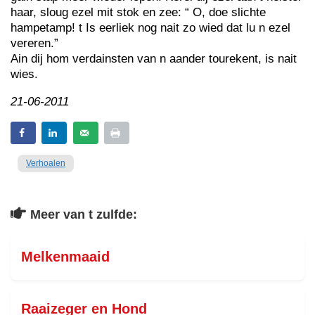
haar, sloug ezel mit stok en zee: “ O, doe slichte
hampetamp! t Is eerliek nog nait zo wied dat lu n ezel
vereren.”
Ain dij hom verdainsten van n aander tourekent, is nait
wies.
21-06-2011
Verhoalen
Meer van t zulfde:
Melkenmaaid
Raaizeger en Hond