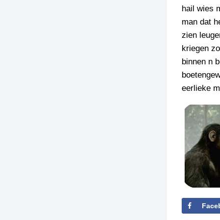
hail wies 
TIEDSCHRIFT
man dat he
KREUZE
zien leuge
TENEEL
kriegen zo
binnen n 
VERHOALEN
boetengew
eerlieke 
Face