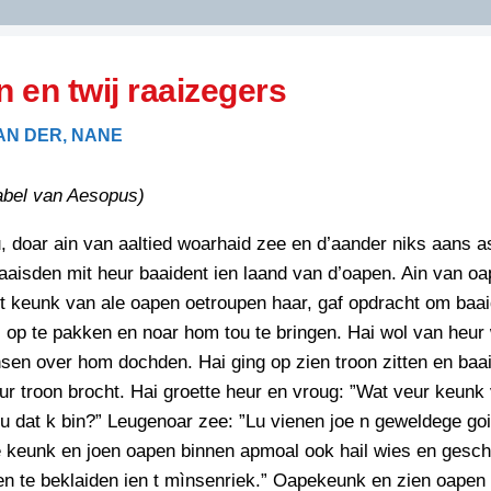
DIDELDOM.COM
 en twij raaizegers
KREUZE
AN DER, NANE
JOEN
HORIZON
abel van Aesopus)
PAZZIPANTEN
, doar ain van aaltied woarhaid zee en d’aander niks aans a
raaisden mit heur baaident ien laand van d’oapen. Ain van oa
RIED
FLYER
t keunk van ale oapen oetroupen haar, gaf opdracht om baa
N
 op te pakken en noar hom tou te bringen. Hai wol van heur
INZENDENS
RIED
FLYER
sen over hom dochden. Hai ging op zien troon zitten en baa
PERSBERICHT
r troon brocht. Hai groette heur en vroug: ”Wat veur keunk
INZENDENS
RIED
 dat k bin?” Leugenoar zee: ”Lu vienen joe n geweldege go
SCHRIEFWEDSTRIED
2026
JURYRAPPORT
e keunk en joen oapen binnen apmoal ook hail wies en gesch
FLYER
en te beklaiden ien t mìnsenriek.” Oapekeunk en zien oape