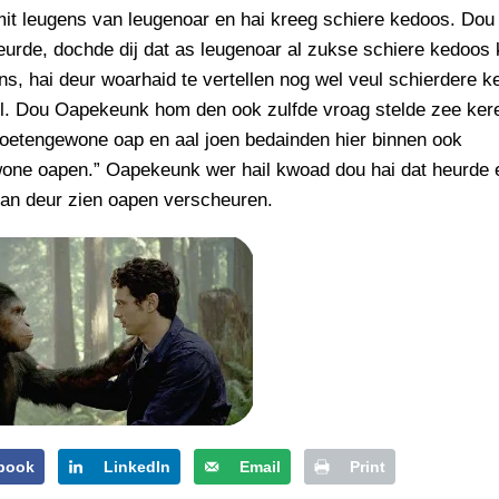
PERSBERICHT
mit leugens van leugenoar en hai kreeg schiere kedoos. Dou 
urde, dochde dij dat as leugenoar al zukse schiere kedoos 
FOTO’S
ns, hai deur woarhaid te vertellen nog wel veul schierdere 
l. Dou Oapekeunk hom den ook zulfde vroag stelde zee kerel
boetengewone oap en aal joen bedainden hier binnen ook
one oapen.” Oapekeunk wer hail kwoad dou hai dat heurde e
man deur zien oapen verscheuren.
book
LinkedIn
Email
Print