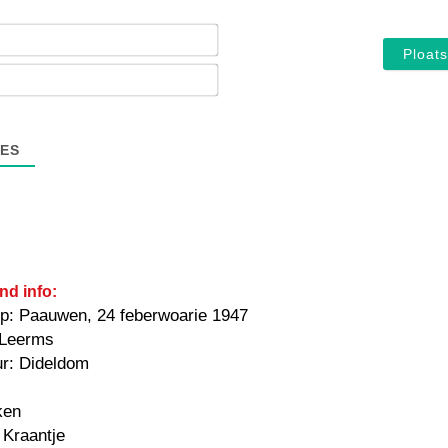
Noam*
E-
mail*
ES
nd info:
p: Paauwen, 24 feberwoarie 1947
 Leerms
ur: Dideldom
ken
 Kraantje