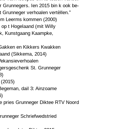
r Grunnegers. Ien 2015 bin k ook be-
 Grunneger verhoalen vertèllen.”
Om Leerms kommen (2000)
 op t Hogelaand (mit Willy
k, Kunstgaang Kaampke,
Gakken en Kikkers Kwakken
laand (Sikkema, 2014)
Vekansieverhoalen
gersgeschenk St. Grunneger
3)
 (2015)
 Begeman, dail 3: Ainzoame
6)
1e pries Grunneger Diktee RTV Noord
Grunneger Schriefwedstried