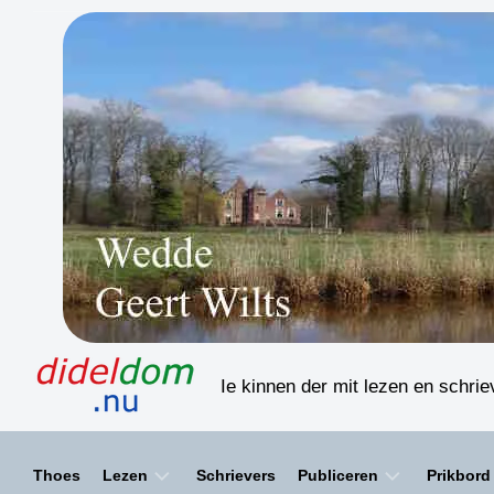
Skip
to
content
Ie kinnen der mit lezen en schri
Thoes
Lezen
Schrievers
Publiceren
Prikbord