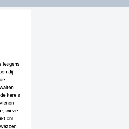
s leugens
pen dij
ide
 waiten
ide kerels
 vienen
ie, wieze
ikt om
n wazzen