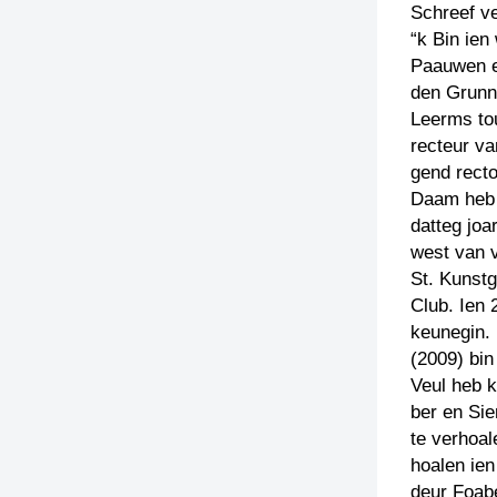
Schreef v
“k Bin ien
Paauwen e
den Grunn
Leerms tou
recteur va
gend rect
Daam heb k
datteg joa
west van v
St. Kunst
Club. Ien 
keunegin.
(2009) bin
Veul heb k
ber en Sie
te verhoal
hoalen ien
deur Foab