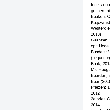
Ingels noa
gonnen mit
Bouken: 
Katjewìnst
Westerdie
2013)
Gaanzen 
op t Hoge
Bundels: 
(begunste
Bouk, 201
Mie Heugt
Boerderij
Boer (201
Priezen: 
2012
2e pries 
2014