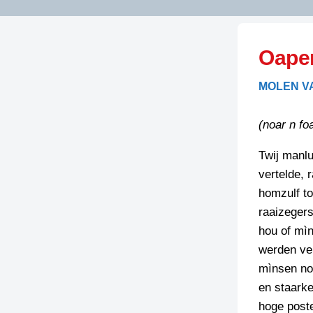
LITERATUUR
OPSTUREN
GEDICHTEN
Oapen
OVEREG
SPELLENSCONTROLE
HAIKU’S
BIENOAMEN
MOLEN V
SCHRIEFREGELS
LAIDJES
LAIDTEKSTEN
LEGENDEN
(noar n fo
LIMERICKS
RECEPTEN
LUUSTERN
Twij manlu
vertelde, 
SPREUKEN
SCHRIEFWEDST
homzulf to
2024
VEURDRACHTE
raaizegers
SCHRIEFWEDST
hou of mìn
2025
werden veu
SCHRIEFWEDST
mìnsen nou
2026
en staark
hoge post
STRIPS