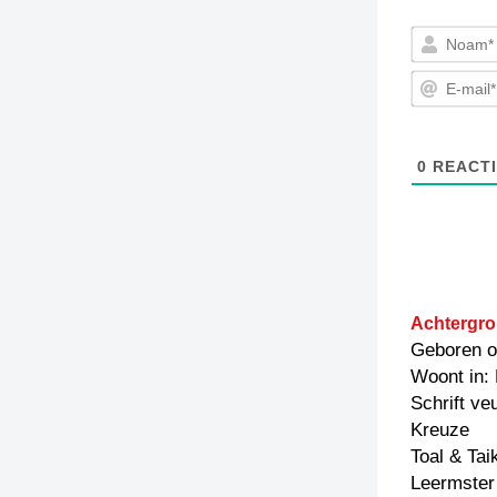
0
REACTI
Achtergro
Geboren o
Woont in:
Schrift ve
Kreuze
Toal & Tai
Leermster