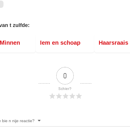
van t zulfde:
 Mìnnen
Iem en schoap
Haarsraais
0
Schier?
e bie n nije reactie?