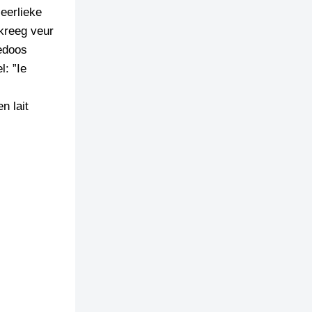
eerlieke
kreeg veur
kedoos
: ”Ie
n lait