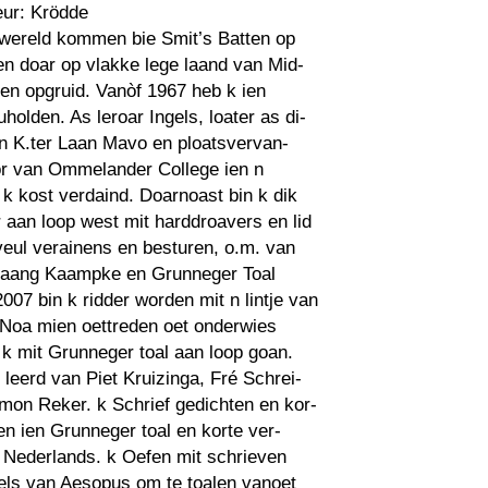
eur: Krödde
 wereld kommen bie Smit’s Batten op
n doar op vlakke lege laand van Mid-
en opgruid. Vanòf 1967 heb k ien
holden. As leroar Ingels, loater as di-
n K.ter Laan Mavo en ploatsvervan-
or van Ommelander College ien n
 kost verdaind. Doarnoast bin k dik
r aan loop west mit harddroavers en lid
eul verainens en besturen, o.m. van
gaang Kaampke en Grunneger Toal
2007 bin k ridder worden mit n lintje van
 Noa mien oettreden oet onderwies
 k mit Grunneger toal aan loop goan.
 leerd van Piet Kruizinga, Fré Schrei-
mon Reker. k Schrief gedichten en kor-
en ien Grunneger toal en korte ver-
 Nederlands. k Oefen mit schrieven
els van Aesopus om te toalen vanoet