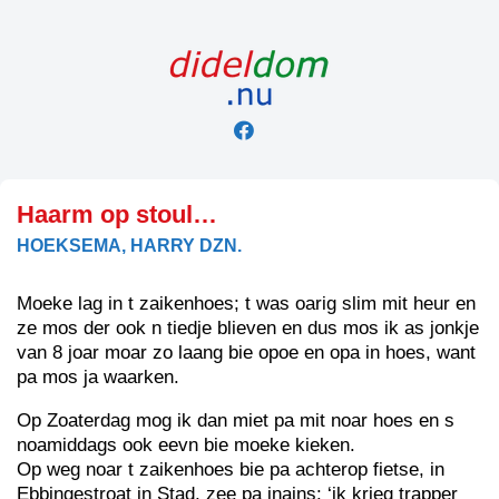
Skip
to
content
Haarm op stoul…
HOEKSEMA, HARRY DZN.
Moeke lag in t zaikenhoes; t was oarig slim mit heur en
ze mos der ook n tiedje blieven en dus mos ik as jonkje
van 8 joar moar zo laang bie opoe en opa in hoes, want
pa mos ja waarken.
Op Zoaterdag mog ik dan miet pa mit noar hoes en s
noamiddags ook eevn bie moeke kieken.
Op weg noar t zaikenhoes bie pa achterop fietse, in
Ebbingestroat in Stad, zee pa inains: ‘ik krieg trapper