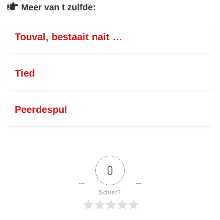
Meer van t zulfde:
Touval, bestaait nait …
Tied
Peerdespul
0
Schier?