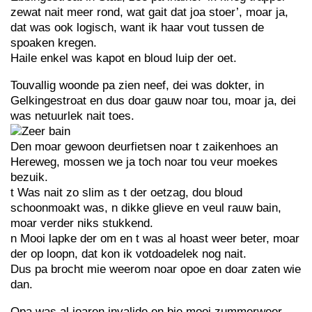
zewat nait meer rond, wat gait dat joa stoer’, moar ja,
dat was ook logisch, want ik haar vout tussen de
spoaken kregen.
Haile enkel was kapot en bloud luip der oet.
Touvallig woonde pa zien neef, dei was dokter, in
Gelkingestroat en dus doar gauw noar tou, moar ja, dei
was netuurlek nait toes.
Den moar gewoon deurfietsen noar t zaikenhoes an
Hereweg, mossen we ja toch noar tou veur moekes
bezuik.
t Was nait zo slim as t der oetzag, dou bloud
schoonmoakt was, n dikke glieve en veul rauw bain,
moar verder niks stukkend.
n Mooi lapke der om en t was al hoast weer beter, moar
der op loopn, dat kon ik votdoadelek nog nait.
Dus pa brocht mie weerom noar opoe en doar zaten wie
dan.
Opa was al joaren invalide en bie mooi zummerweer