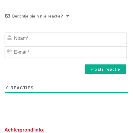
Berichtje bie n nije reactie?
No
E-
mai
0
REACTIES
Achtergrond info: