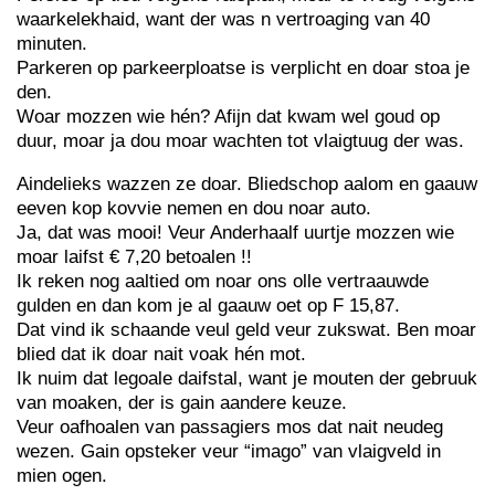
waarkelekhaid, want der was n vertroaging van 40
minuten.
Parkeren op parkeerploatse is verplicht en doar stoa je
den.
Woar mozzen wie hén? Afijn dat kwam wel goud op
duur, moar ja dou moar wachten tot vlaigtuug der was.
Aindelieks wazzen ze doar. Bliedschop aalom en gaauw
eeven kop kovvie nemen en dou noar auto.
Ja, dat was mooi! Veur Anderhaalf uurtje mozzen wie
moar laifst € 7,20 betoalen !!
Ik reken nog aaltied om noar ons olle vertraauwde
gulden en dan kom je al gaauw oet op F 15,87.
Dat vind ik schaande veul geld veur zukswat. Ben moar
blied dat ik doar nait voak hén mot.
Ik nuim dat legoale daifstal, want je mouten der gebruuk
van moaken, der is gain aandere keuze.
Veur oafhoalen van passagiers mos dat nait neudeg
wezen. Gain opsteker veur “imago” van vlaigveld in
mien ogen.