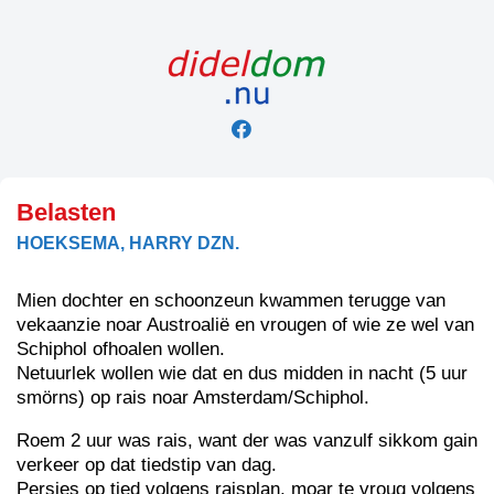
Skip
to
content
Belasten
HOEKSEMA, HARRY DZN.
Mien dochter en schoonzeun kwammen terugge van
vekaanzie noar Austroalië en vrougen of wie ze wel van
Schiphol ofhoalen wollen.
Netuurlek wollen wie dat en dus midden in nacht (5 uur
smörns) op rais noar Amsterdam/Schiphol.
Roem 2 uur was rais, want der was vanzulf sikkom gain
verkeer op dat tiedstip van dag.
Persies op tied volgens raisplan, moar te vroug volgens