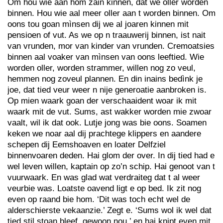
Om hou wie aan hom zain kinnen, dat we oller worden
binnen. Hou wie aal meer oller aan t worden binnen. Om
oons tou goan mìnsen dij we al joaren kinnen mit
pensioen of vut. As we op n traauwerij binnen, ist nait
van vrunden, mor van kinder van vrunden. Cremoatsies
binnen aal voaker van mìnsen van oons leeftied. Wie
worden oller, worden strammer, willen nog zo veul,
hemmen nog zoveul plannen. En din inains bedìnk je
joe, dat tied veur weer n nije generoatie aanbroken is.
Op mien waark goan der verschaaident woar ik mit
waark mit de vut. Sums, ast wakker worden mie zwoar
vaalt, wil ik dat ook. Lutje jong was bie oons. Soamen
keken we noar aal dij prachtege klippers en aandere
schepen dij Eemshoaven en loater Delfziel
binnenvoaren deden. Hai glom der over. In dij tied had e
wel leven willen, kaptain op zo’n schip. Hai genoot van t
vuurwaark. En was glad wat verdraiteg dat t al weer
veurbie was. Loatste oavend ligt e op bed. Ik zit nog
even op raand bie hom. ‘Dit was toch echt wel de
alderschierste vekaanzie.’ Zegt e. ‘Sums wol ik wel dat
tied stil stoan bleef, gewoon nou,’ en hai knipt even mit