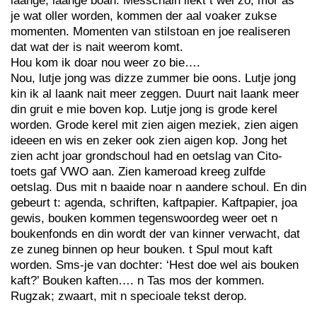
laange, laange boan. Messchain liekt t wel zo, mor as
je wat oller worden, kommen der aal voaker zukse
momenten. Momenten van stilstoan en joe realiseren
dat wat der is nait weerom komt.
Hou kom ik doar nou weer zo bie….
Nou, lutje jong was dizze zummer bie oons. Lutje jong
kin ik al laank nait meer zeggen. Duurt nait laank meer
din gruit e mie boven kop. Lutje jong is grode kerel
worden. Grode kerel mit zien aigen meziek, zien aigen
ideeen en wis en zeker ook zien aigen kop. Jong het
zien acht joar grondschoul had en oetslag van Cito-
toets gaf VWO aan. Zien kameroad kreeg zulfde
oetslag. Dus mit n baaide noar n aandere schoul. En din
gebeurt t: agenda, schriften, kaftpapier. Kaftpapier, joa
gewis, bouken kommen tegenswoordeg weer oet n
boukenfonds en din wordt der van kinner verwacht, dat
ze zuneg binnen op heur bouken. t Spul mout kaft
worden. Sms-je van dochter: ‘Hest doe wel ais bouken
kaft?’ Bouken kaften…. n Tas mos der kommen.
Rugzak; zwaart, mit n specioale tekst derop.