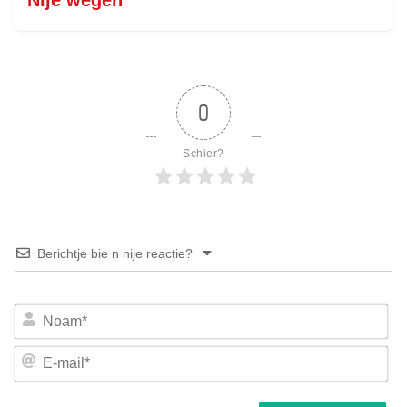
0
Schier?
Berichtje bie n nije reactie?
No
E-
mai