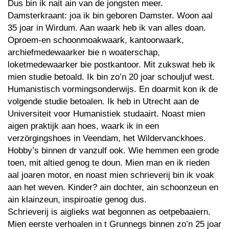
Dus bin ik nait ain van de jongsten meer.
Damsterkraant: joa ik bin geboren Damster. Woon aal
35 joar in Wirdum. Aan waark heb ik van alles doan.
Oproem-en schoonmoakwaark, kantoorwaark,
archiefmedewaarker bie n woaterschap,
loketmedewaarker bie postkantoor. Mit zukswat heb ik
mien studie betoald. Ik bin zo’n 20 joar schouljuf west.
Humanistisch vormingsonderwijs. En doarmit kon ik de
volgende studie betoalen. Ik heb in Utrecht aan de
Universiteit voor Humanistiek studaairt. Noast mien
aigen praktijk aan hoes, waark ik in een
verzörgingshoes in Veendam, het Wildervanckhoes.
Hobby’s binnen dr vanzulf ook. Wie hemmen een grode
toen, mit altied genog te doun. Mien man en ik rieden
aal joaren motor, en noast mien schrieverij bin ik voak
aan het weven. Kinder? ain dochter, ain schoonzeun en
ain klainzeun, inspiroatie genog dus.
Schrieverij is aiglieks wat begonnen as oetpebaaiern.
Mien eerste verhoalen in t Grunnegs binnen zo’n 25 joar