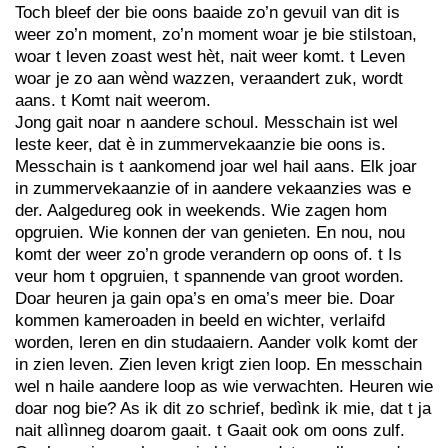
Toch bleef der bie oons baaide zo’n gevuil van dit is
weer zo’n moment, zo’n moment woar je bie stilstoan,
woar t leven zoast west hèt, nait weer komt. t Leven
woar je zo aan wènd wazzen, veraandert zuk, wordt
aans. t Komt nait weerom.
Jong gait noar n aandere schoul. Messchain ist wel
leste keer, dat è in zummervekaanzie bie oons is.
Messchain is t aankomend joar wel hail aans. Elk joar
in zummervekaanzie of in aandere vekaanzies was e
der. Aalgedureg ook in weekends. Wie zagen hom
opgruien. Wie konnen der van genieten. En nou, nou
komt der weer zo’n grode verandern op oons of. t Is
veur hom t opgruien, t spannende van groot worden.
Doar heuren ja gain opa’s en oma’s meer bie. Doar
kommen kameroaden in beeld en wichter, verlaifd
worden, leren en din studaaiern. Aander volk komt der
in zien leven. Zien leven krigt zien loop. En messchain
wel n haile aandere loop as wie verwachten. Heuren wie
doar nog bie? As ik dit zo schrief, bedìnk ik mie, dat t ja
nait allìnneg doarom gaait. t Gaait ook om oons zulf.