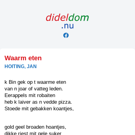
Skip
to
content
Waarm eten
HOITING, JAN
k Bin gek op t waarme eten
van n joar of vatteg leden.
Eerappels mit robaiten
heb k laiver as n vedde pizza.
Stoede mit gebakken koantjes,
gold geel broaden hoantjes,
dikke riest mit gele suker