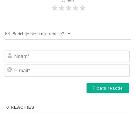
Schier?
Berichtje bie n nije reactie?
No
E-
mai
0
REACTIES