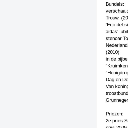
Bundels:
verschaaid
Trouw. (2
‘Eco del si
aidas’ jub
stenoar T
Nederland
(2010)
in de bijb
”Kruimkens
”Honigdrop
Dag en De
Van koning
troostbun
Grunneger
Priezen:
2e pries 
prijs 2009 