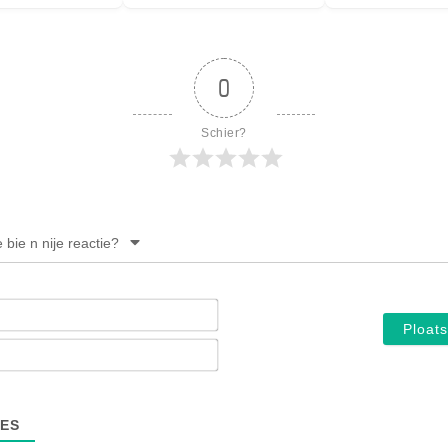
0
Schier?
e bie n nije reactie?
Noam*
E-
mail*
ES