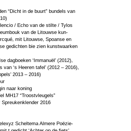
en “Dicht in de buurt” bundels van
010)
lencio / Echo van de stilte / Tylos
ileumbouk van de Litouwse kun-
orcqué, mit Litouwse, Spoanse en
se gedichten bie zien kunstwaarken
else dagboeken ‘Immanuël’ (2012),
 van ‘s Heeren tafel’ (2012 – 2016),
pels’ 2013 – 2016)
ur
in naar koning
del MH17 “Troostvleugels”
 Spreukenklender 2016
Selexyz Scheltema Almere Poëzie-
mit t gedicht ‘Achter op de fiets’