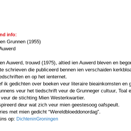
nd info:
ien Grunnen (1955)
 Auwerd
en Auwerd, trouwd (1975), altied ien Auwerd bleven en bego
te schrieven die publiceerd bennen ien verschaiden kerkblo
iedschriften en op het ienternet.
f ik gedichten over boeken veur literaire bieainkomsten en 
unnens veur het tiedschrift veur de Grunneger cultuur, Toal 
veur de stichting Mien Westerkwartier.
spireerd deur wat zich veur mien geestesoog oafspeult.
pries met mien gedicht “Wereldbloeddonordag”.
ains op:
DichteninGroningen