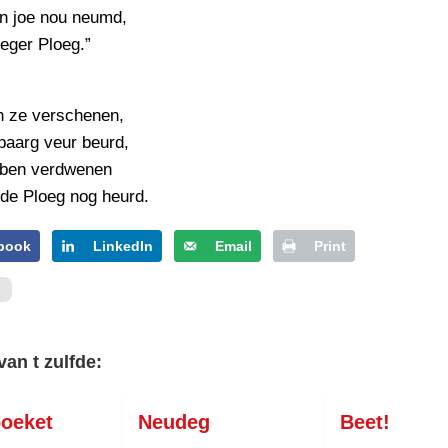
PERSBERICHT
n joe nou neumd,
eger Ploeg.”
FOTO’S
n ze verschenen,
baarg veur beurd,
l ben verdwenen
 de Ploeg nog heurd.
book
LinkedIn
Email
Print
van t zulfde:
boeket
Neudeg
Beet!