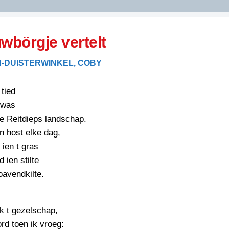
DIDELDOM.COM
uwbörgje vertelt
KREUZE
-DUISTERWINKEL, COBY
JOEN
HORIZON
tied
PAZZIPANTEN
 was
ie Reitdieps landschap.
 host elke dag,
RIED
FLYER
 ien t gras
N
INZENDENS
 ien stilte
RIED
FLYER
 oavendkilte.
PERSBERICHT
INZENDENS
RIED
SCHRIEFWEDSTRIED
2026
JURYRAPPORT
k t gezelschap,
FLYER
rd toen ik vroeg: