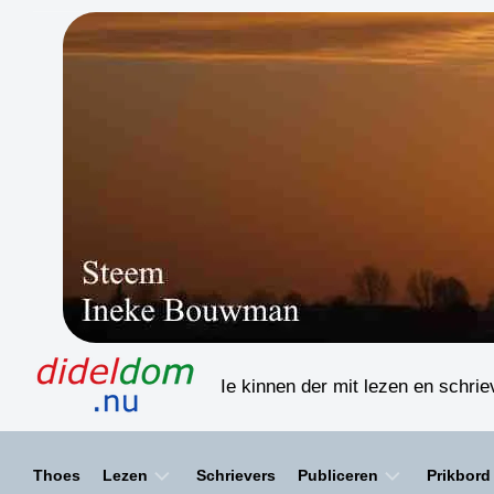
Skip
to
content
Ie kinnen der mit lezen en schri
Thoes
Lezen
Schrievers
Publiceren
Prikbord