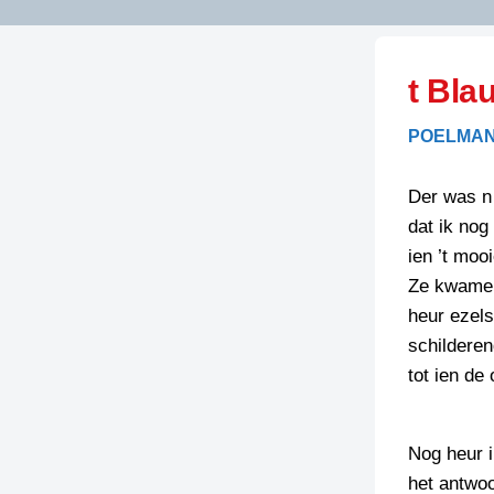
LITERATUUR
OPSTUREN
GEDICHTEN
t Bla
OVEREG
SPELLENSCONTROLE
HAIKU’S
BIENOAMEN
POELMAN
SCHRIEFREGELS
LAIDJES
LAIDTEKSTEN
LEGENDEN
Der was n 
LIMERICKS
dat ik nog
RECEPTEN
LUUSTERN
ien ’t moo
SPREUKEN
Ze kwamen
SCHRIEFWEDST
2024
heur ezels
VEURDRACHTE
schilderend
SCHRIEFWEDST
tot ien de
2025
SCHRIEFWEDST
2026
Nog heur i
het antwoo
STRIPS