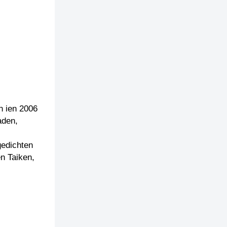
n ien 2006
aden,
gedichten
en Taiken,