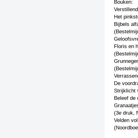
Bouken:
Verstillen
Het pinkst
Bijbels alf
(Bestelmij
Geloofsvr
Floris en 
(Bestelmij
Grunneger
(Bestelmij
Verrassend
De voordra
Strijklich
Beleef de 
Granaatje
(3e druk, 
Velden vo
(Noordboe