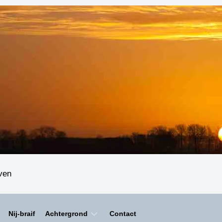
even
Nij-braif
Achtergrond
Contact