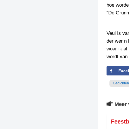
hoe worde
TIEDSCHRIFT
“De Grunn
KREUZE
TENEEL
Veul is va
VERHOALEN
der wer n 
woar ik a
wordt van
Face
Gedichten
Meer 
Feest