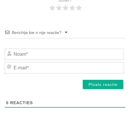
Schier?
Berichtje bie n nije reactie?
No
E-
mai
0
REACTIES