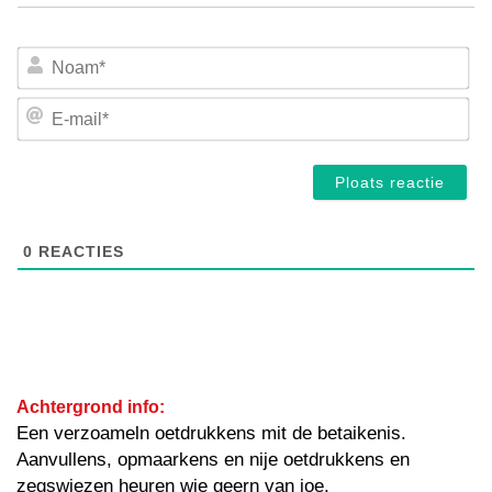
No
E-
mai
0
REACTIES
Achtergrond info:
Een verzoameln oetdrukkens mit de betaikenis.
Aanvullens, opmaarkens en nije oetdrukkens en
zegswiezen heuren wie geern van joe.