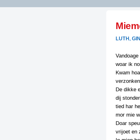
LITERATUUR
OPSTUREN
GEDICHTEN
Miem
OVEREG
SPELLENSCONTROLE
HAIKU’S
BIENOAMEN
LUTH, GI
SCHRIEFREGELS
LAIDJES
LAIDTEKSTEN
LEGENDEN
Vandoage s
LIMERICKS
woar ik no
RECEPTEN
LUUSTERN
Kwam hoas
SPREUKEN
verzonken
SCHRIEFWEDST
2024
De dikke 
VEURDRACHTE
dij stonde
SCHRIEFWEDST
tied har h
2025
mor mie w
SCHRIEFWEDST
Doar speul
2026
vrijoet en
STRIPS