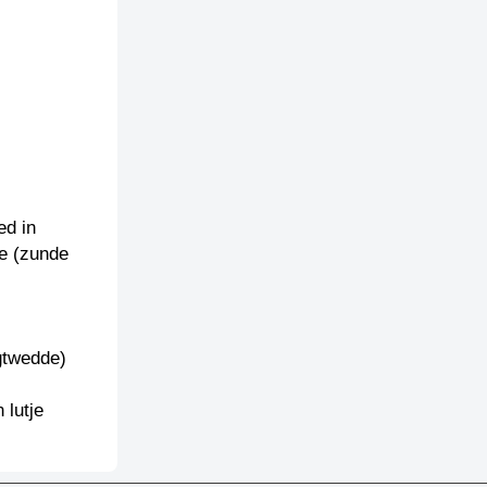
ed in
ie (zunde
gtwedde)
 lutje