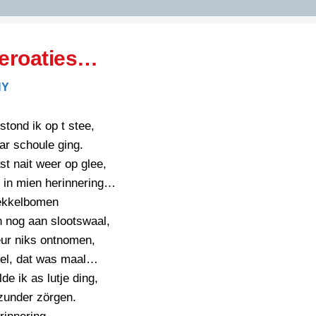
DIDELDOM.COM
eroaties…
KREUZE
NY
JOEN
HORIZON
tond ik op t stee,
PAZZIPANTEN
ar schoule ging.
t nait weer op glee,
 in mien herinnering…
RIED
FLYER
ekkelbomen
N
INZENDENS
n nog aan slootswaal,
RIED
FLYER
eur niks ontnomen,
PERSBERICHT
el, dat was maal…
INZENDENS
RIED
SCHRIEFWEDSTRIED
de ik as lutje ding,
2026
JURYRAPPORT
 zunder zörgen.
FLYER