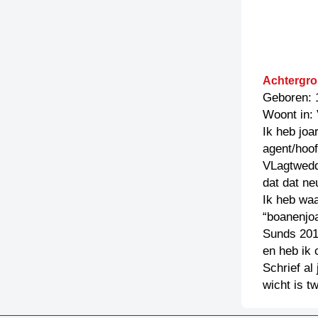
Achtergro
Geboren: 
Woont in:
Ik heb joa
agent/hoof
VLagtwedd
dat dat n
Ik heb waa
“boanenjo
Sunds 201
en heb ik 
Schrief al
wicht is t