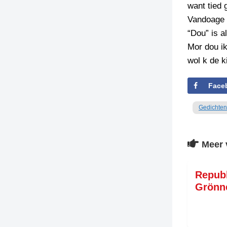
want tied g
Vandoage 
“Dou” is al
Mor dou i
wol k de 
Face
Gedichten
Meer 
Repub
Grönn