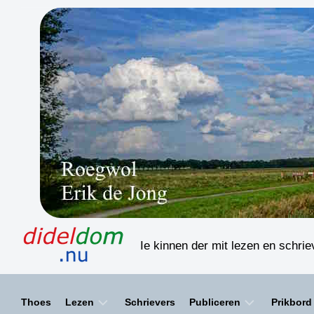
Skip
to
content
Ie kinnen der mit lezen en schri
Thoes
Lezen
Schrievers
Publiceren
Prikbord