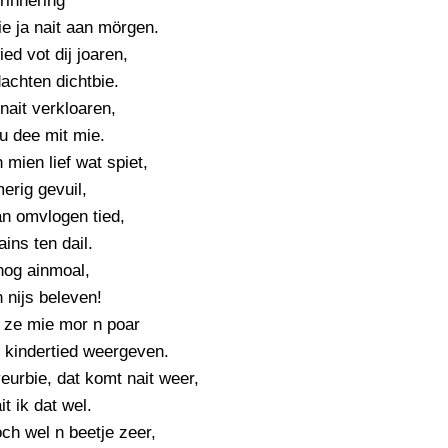
rinnering
PERSBERICHT
e ja nait aan mörgen.
FOTO’S
ed vot dij joaren,
achten dichtbie.
 nait verkloaren,
u dee mit mie.
n mien lief wat spiet,
erig gevuil,
an omvlogen tied,
ains ten dail.
nog ainmoal,
n nijs beleven!
 ze mie mor n poar
j kindertied weergeven.
eurbie, dat komt nait weer,
t ik dat wel.
ch wel n beetje zeer,