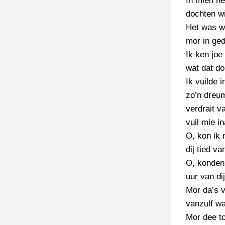
In mien he
dochten wi
TIEDSCHRIFT
Het was wi
KREUZE
mor in ged
TENEEL
Ik ken joe
wat dat do
VERHOALEN
Ik vuilde i
zo’n dreum
verdrait v
vuil mie in
O, kon ik 
dij tied va
O, konden
uur van di
Mor da’s v
vanzulf wai
Mor dee to