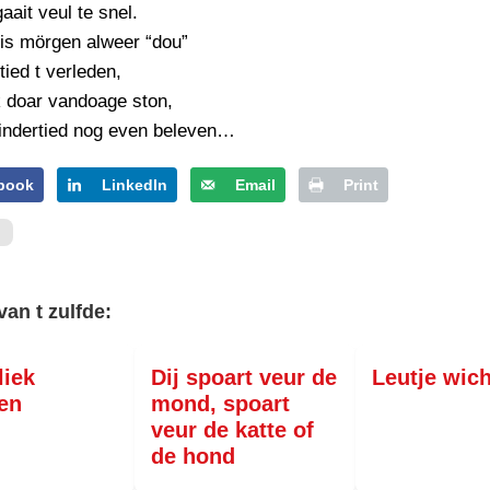
aait veul te snel.
is mörgen alweer “dou”
tied t verleden,
k doar vandoage ston,
kindertied nog even beleven…
book
LinkedIn
Email
Print
van t zulfde:
liek
Dij spoart veur de
Leutje wich
en
mond, spoart
veur de katte of
de hond