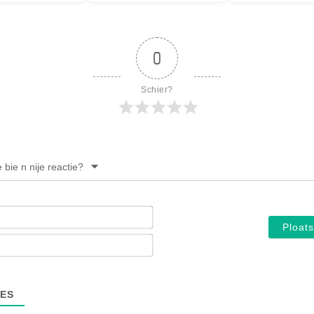
0
Schier?
e bie n nije reactie?
Noam*
E-
mail*
ES