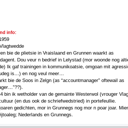
nd info:
1959
 Vlagtwedde
ren bie de plietsie in Vraislaand en Grunnen waarkt as
dagent. Dou veur n bedrief in Lelystad (mor woonde nog alti
e) Ik gaf trainingen in kommunikoatsie, omgoan mit agress
eudeg is…) en nog veul meer…
rkt bie de Soos in Zelgn (as “accountmanager” oftewail as
ager…”??).
4 bin ik wetholder van de gemainte Westerwol (vrouger Vla
cultuur (en dus ook de schriefwedstried) in portefeullie.
 joaren gedichten, mor in Grunnegs nog mor n poar joar. Mien
wijtoaleg; Nederlands en Grunnegs.