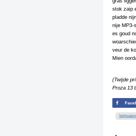
gras ligge
stok zaip 
pladde nij
nije MP3-s
es goud no
woarschien
veur de ko
Mien oorda
(Twijde pr
Proza 13 t
Face
Verhoalen