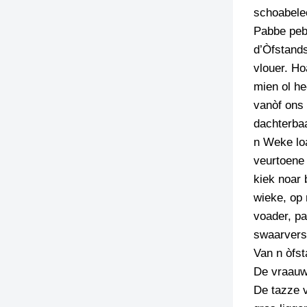
schoabelee
Pabbe peba
d’Òfstands
vlouer. Ho
mien ol he
vanòf ons 
dachterbaa
n Weke loa
veurtoene 
kiek noar 
wieke, op 
voader, pa
swaarvers
Van n òfst
De vraauw 
De tazze v