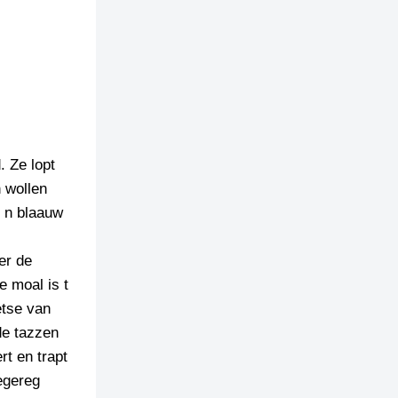
. Ze lopt
n wollen
e n blaauw
er de
e moal is t
etse van
de tazzen
rt en trapt
egereg