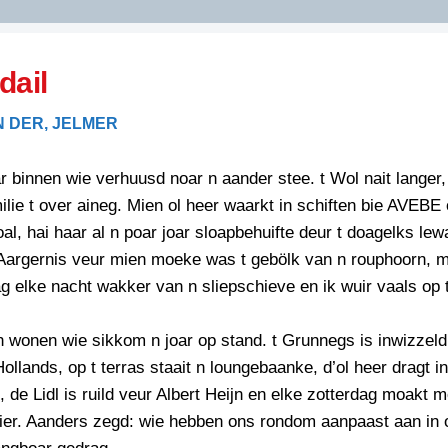
DIDELDOM.COM
dail
KREUZE
N DER, JELMER
JOEN
HORIZON
r binnen wie verhuusd noar n aander stee. t Wol nait langer
PAZZIPANTEN
milie t over aineg. Mien ol heer waarkt in schiften bie AVEBE
al, hai haar al n poar joar sloapbehuifte deur t doagelks lew
 Aargernis veur mien moeke was t gebölk van n rouphoorn, 
RIED
FLYER
lag elke nacht wakker van n sliepschieve en ik wuir vaals op 
N
INZENDENS
RIED
FLYER
 wonen wie sikkom n joar op stand. t Grunnegs is inwizzeld
PERSBERICHT
ollands, op t terras staait n loungebaanke, d’ol heer dragt i
INZENDENS
RIED
SCHRIEFWEDSTRIED
, de Lidl is ruild veur Albert Heijn en elke zotterdag moakt 
2026
JURYRAPPORT
hier. Aanders zegd: wie hebben ons rondom aanpaast aan in 
FLYER