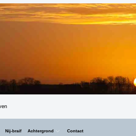
even
Nij-braif
Achtergrond
Contact