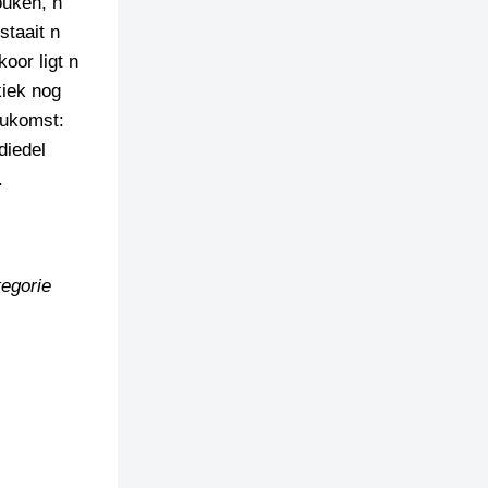
ouken, n
staait n
oor ligt n
kiek nog
oukomst:
diedel
.
tegorie