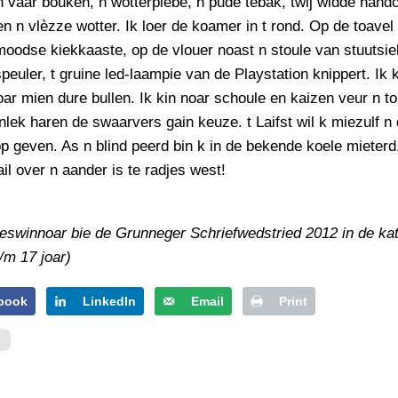
n vaar bouken, n wotterpiebe, n pude tebak, twij widde hand
en n vlèzze wotter. Ik loer de koamer in t rond. Op de toavel 
moodse kiekkaaste, op de vlouer noast n stoule van stuutsiek
peuler, t gruine led-laampie van de Playstation knippert. Ik 
ar mien dure bullen. Ik kin noar schoule en kaizen veur n t
lek haren de swaarvers gain keuze. t Laifst wil k miezulf n 
p geven. As n blind peerd bin k in de bekende koele mieterd
il over n aander is te radjes west!
ieswinnoar bie de Grunneger Schriefwedstried 2012 in de ka
/m 17 joar)
book
LinkedIn
Email
Print