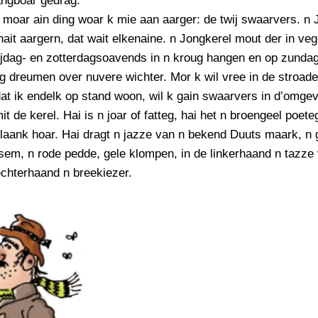
angboar gedrag.
PERSBERICHT
 moar ain ding woar k mie aan aarger: de twij swaarvers. n 
FOTO’S
ait aargern, dat wait elkenaine. n Jongkerel mout der in ve
ijdag- en zotterdagsoavends in n kroug hangen en op zundag
 dreumen over nuvere wichter. Mor k wil vree in de stroade
t ik endelk op stand woon, wil k gain swaarvers in d’omge
it de kerel. Hai is n joar of fatteg, hai het n broengeel poete
laank hoar. Hai dragt n jazze van n bekend Duuts maark, n 
em, n rode pedde, gele klompen, in de linkerhaand n tazze 
echterhaand n breekiezer.