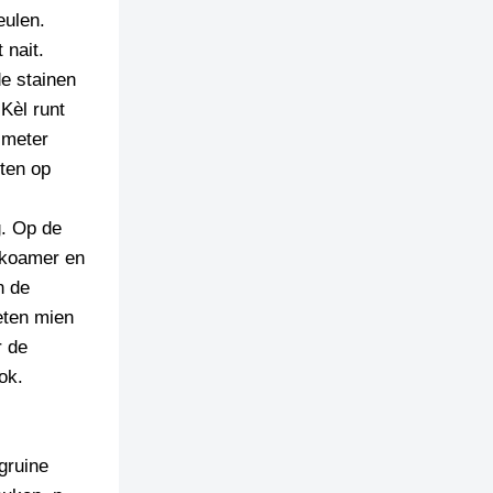
eulen.
 nait.
de stainen
 Kèl runt
 meter
tten op
g. Op de
apkoamer en
n de
eten mien
r de
ok.
 gruine