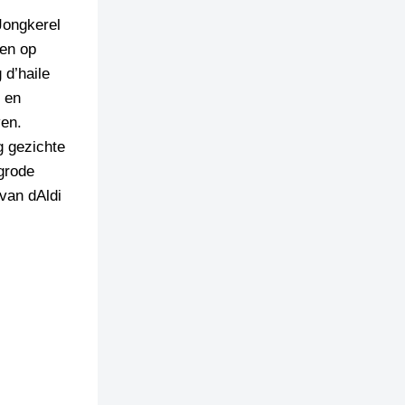
Jongkerel
gen op
 d’haile
 en
ven.
g gezichte
grode
van dAldi