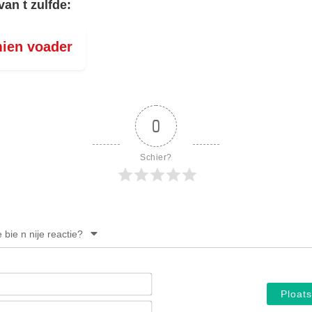
van t zulfde:
ien voader
0
Schier?
e bie n nije reactie?
Noam*
E-