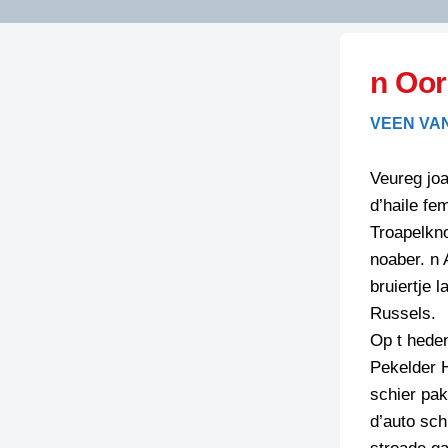
LITERATUUR
OPSTUREN
GEDICHTEN
n Oor
OVEREG
SPELLENSCONTROLE
HAIKU’S
BIENOAMEN
VEEN VA
SCHRIEFREGELS
LAIDJES
LAIDTEKSTEN
LEGENDEN
Veureg joa
LIMERICKS
d’haile fe
RECEPTEN
LUUSTERN
Troapelkno
SPREUKEN
noaber. n
SCHRIEFWEDST
2024
bruiertje 
VEURDRACHTE
Russels.
SCHRIEFWEDST
Op t heden
2025
Pekelder H
SCHRIEFWEDST
schier pak
2026
d’auto sc
STRIPS