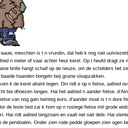
raauw, meschien is t n vrundin, dat heb k nog nait uutviezeld
ltied n meter of vaar achter heur kerel. Op t heufd dragt ze 
aaine brille hangt schaif op de neuze, om de scholders het z
n baaide haanden bongeln twij gruine sloapzakken.
om k de kerel allaint tegen. Din ridt e op n fietse, aaltied ov
cht bie dhoezen langes. Hai het aaltied n aander fietse. d’Ain
etse van nog gain twinteg euro, d’aander moal is t n dure fi
or de leste tied zai k hom op n rostege fietse mit grode wid
i. Hai ridt aaltied langzoam en vaalt net nait dele. Hai slente
p de pendoalen. Onder zien rode pedde gloepen zien ogen b