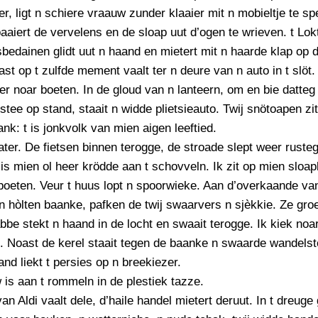
r, ligt n schiere vraauw zunder klaaier mit n mobieltje te sp
aiert de vervelens en de sloap uut d’ogen te wrieven. t Lokt
bedainen glidt uut n haand en mietert mit n haarde klap op 
ast op t zulfde mement vaalt ter n deure van n auto in t slöt.
er noar boeten. In de gloud van n lanteern, om en bie datteg
stee op stand, staait n widde plietsieauto. Twij snötoapen zi
nk: t is jonkvolk van mien aigen leeftied.
ter. De fietsen binnen terogge, de stroade slept weer ruste
is mien ol heer krödde aan t schovveln. Ik zit op mien slo
boeten. Veur t huus lopt n spoorwieke. Aan d’overkaande va
n hòlten baanke, pafken de twij swaarvers n sjèkkie. Ze gro
bbe stekt n haand in de locht en swaait terogge. Ik kiek noa
. Noast de kerel staait tegen de baanke n swaarde wandelst
and liekt t persies op n breekiezer.
is aan t rommeln in de plestiek tazze.
an Aldi vaalt dele, d’haile handel mietert deruut. In t dreuge