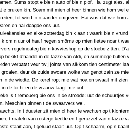
amen. Sums stopt e bie n auto of bie n plof. Hai zugt ales, a
t e bruken kin. Soam mit mien ol heer binnen wie hom wel 
reden, tot wied in n aander omgeven. Hai wos dat wie hom 
aren en hai doagde ons uut.
ulvekansies en elke zotterdag bin k aan t waark bie n vrun
 k om n uur of haalf negen smörns op mien fietse noar t waar
vers regelmoateg bie n kovvieshop op de stoebe zitten. D’a
p bekikt d’handel in de tazze van Aldi, en summege bullen 
den verpatst veur twij joints van sikkom tien centimeter la
 groalen, deur de zuide swoare wolke van genot zain ze mie
 in de wiedte. De kerel ropt mie wat noa en swaait mit zien
 in de locht en de vraauw laagt mie uut.
eke is t remouerg bie ons in de stroade: uut de schuurtjes 
en. Meschien binnen t de swaarvers wel.
naachts. In t duuster zit mien ol heer te wachten op t klonter
en, t roateln van rostege kedde en t geruzzel van n tazze va
ste staait aan, t geluud staait uut. Op t schaarm, op n baa