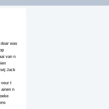
, doar was
 op
aai van n
mien
twij Jack
 veur t
n ainen n
moeke
ons