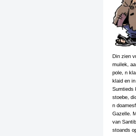
Din zien v
muilek, aa
pole, n kl
klaid en i
Sumtieds k
stoebe, di
n doamesfi
Gazelle. M
van Santibr
stoands o