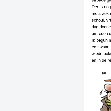
stroade g
Der is nog
TIEDSCHRIFT
mout zok n
KREUZE
schoul, vr
TENEEL
dag doeneg
omreden da
VERHOALEN
Ik begun m
en swaart 
wiede boks
en in de r