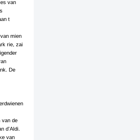
les van
es
aan t
d van mien
k rie, zai
igender
van
ank. De
verdwienen
n van de
n d’Aldi.
nke van