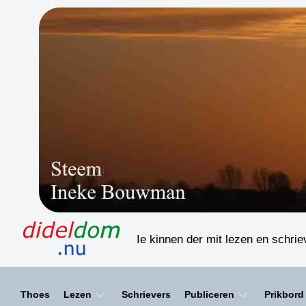
Skip
to
content
Ie kinnen der mit lezen en schri
Thoes
Lezen
Schrievers
Publiceren
Prikbord