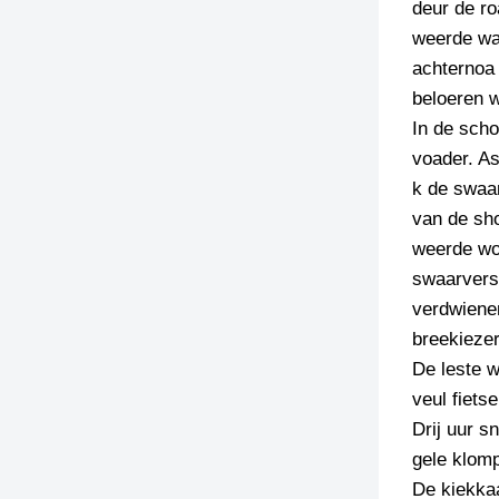
deur de ro
weerde wa
achternoa 
beloeren w
In de scho
voader. As
k de swaar
van de sho
weerde wor
swaarvers
verdwienen
breekiezer
De leste w
veul fiets
Drij uur s
gele klomp
De kiekkaa