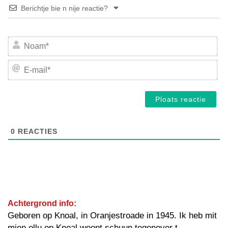
Berichtje bie n nije reactie?
No
E-
mai
0
REACTIES
Achtergrond info:
Geboren op Knoal, in Oranjestroade in 1945. Ik heb mit
mien ollu op Knoal woont schuun tegenover t