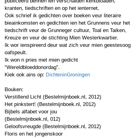
publiceerd bennen ien verschaiden kerkbloaden,
kranten, tiedschriften en op het ienternet.
Ook schrief ik gedichten over boeken veur literaire
bieainkomsten en gedichten ien het Grunnens veur het
tiedschrift veur de Grunneger cultuur, Toal en Taiken,
Kreuze en veur de stichting Mien Westerkwartier.
Ik wor ienspireerd deur wat zich veur mien geestesoog
oafspeult.
Ik won n pries met mien gedicht
“Wereldbloeddonordag”.
Kiek ook ains op:
DichteninGroningen
Bouken:
Verstillend Licht (Bestelmijnboek.nl, 2012)
Het pinkstert! (Bestelmijnboek.nl, 2012)
Bijbels alfabet voor jou
(Bestelmijnboek.nl, 012)
Geloofsvreugde (Bestelmijnboek.nl, 2012)
Floris en het jongenskoor