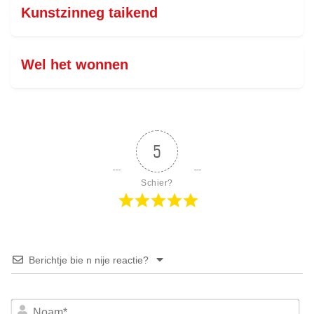
Kunstzinneg taikend
Wel het wonnen
5
Schier?
Berichtje bie n nije reactie?
No