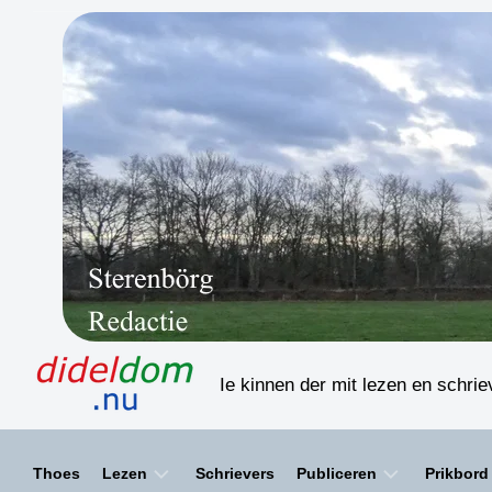
Skip
to
content
Ie kinnen der mit lezen en schri
Thoes
Lezen
Schrievers
Publiceren
Prikbord