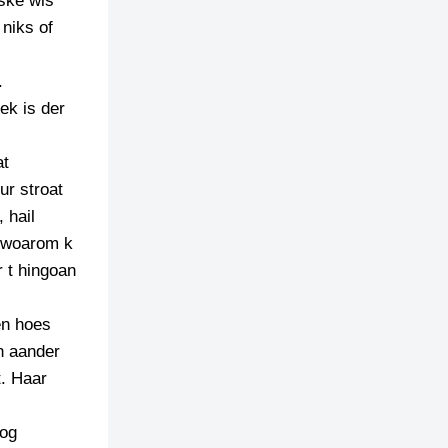
ske wis
niks of
.
ek is der
at
ur stroat
 hail
, woarom k
 t hingoan
en hoes
n aander
t. Haar
nog