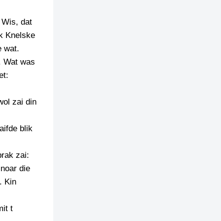
 Wis, dat
 k Knelske
e wat.
. Wat was
et:
ol zai din
aifde blik
rak zai:
noar die
. Kin
it t