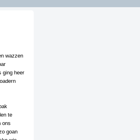
ten wazzen
oar
 ging heer
loadern
roak
den te
n ons
 zo goan