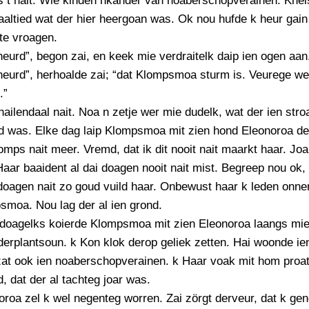
s t nait. Wie kinden nkander van noaberschopverainen. Knel
PERSBERICHT
altied wat der hier heergoan was. Ok nou hufde k heur gain 
FOTO’S
te vroagen.
heurd”, begon zai, en keek mie verdraitelk daip ien ogen aan
heurd”, herhoalde zai; “dat Klompsmoa sturm is. Veurege we
.”
hailendaal nait. Noa n zetje wer mie dudelk, wat der ien stro
d was. Elke dag laip Klompsmoa mit zien hond Eleonoroa de
mps nait meer. Vremd, dat ik dit nooit nait maarkt haar. Joa,
aar baaident al dai doagen nooit nait mist. Begreep nou ok
doagen nait zo goud vuild haar. Onbewust haar k leden onner
smoa. Nou lag der al ien grond.
 doagelks koierde Klompsmoa mit zien Eleonoroa laangs mi
erplantsoun. k Kon klok derop geliek zetten. Hai woonde ie
zat ook ien noaberschopverainen. k Haar voak mit hom proa
d, dat der al tachteg joar was.
oroa zel k wel negenteg worren. Zai zörgt derveur, dat k ge