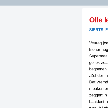
LITERATUUR
OPSTUREN
GEDICHTEN
Olle l
OVEREG
SPELLENSCONTROLE
HAIKU’S
BIENOAMEN
SIERTS, 
SCHRIEFREGELS
LAIDJES
LAIDTEKSTEN
LEGENDEN
Veureg joa
LIMERICKS
kiener nog
RECEPTEN
LUUSTERN
Supermaar
SPREUKEN
geliek zoä
SCHRIEFWEDST
2024
begonnen 
VEURDRACHTE
„Zel der m
SCHRIEFWEDST
Dat vremde
2025
moaken en 
SCHRIEFWEDST
zeggen: n 
2026
baaident h
STRIPS