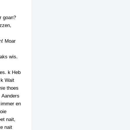
er goan?
zzen,
en! Moar
naks wis.
oes. k Heb
 k Wait
mie thoes
. Aanders
t immer en
goie
et nait,
e nait