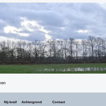
even
Nij-braif
Achtergrond
Contact