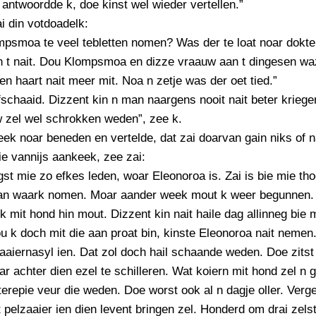
” antwoordde k, doe kinst wel wieder vertellen.”
i din votdoadelk:
mpsmoa te veel tebletten nomen? Was der te loat noar dokt
n t nait. Dou Klompsmoa en dizze vraauw aan t dingesen wa
en haart nait meer mit. Noa n zetje was der oet tied.”
schaaid. Dizzent kin n man naargens nooit nait beter krieg
w zel wel schrokken weden”, zee k.
ek noar beneden en vertelde, dat zai doarvan gain niks of 
e vannijs aankeek, zee zai:
st mie zo efkes leden, woar Eleonoroa is. Zai is bie mie th
van waark nomen. Moar aander week mout k weer begunnen.
 k mit hond hin mout. Dizzent kin nait haile dag allinneg bie 
 k doch mit die aan proat bin, kinste Eleonoroa nait nemen
daaiernasyl ien. Dat zol doch hail schaande weden. Doe zits
ar achter dien ezel te schilleren. Wat koiern mit hond zel n 
repie veur die weden. Doe worst ook al n dagje oller. Verge
lt pelzaaier ien dien levent bringen zel. Honderd om drai zelst