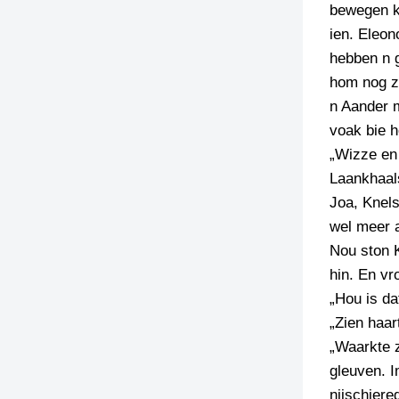
bewegen kr
ien. Eleon
hebben n g
hom nog z
n Aander 
voak bie h
„Wizze en
Laankhaals
Joa, Knels
wel meer a
Nou ston 
hin. En vr
„Hou is da
„Zien haar
„Waarkte z
gleuven. I
nijschiere