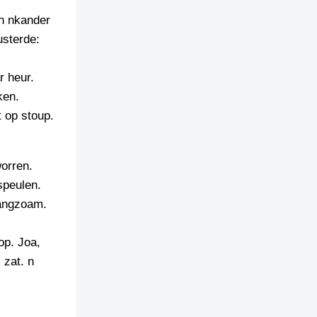
en nkander
usterde:
r heur.
ken.
 op stoup.
orren.
speulen.
langzoam.
op. Joa,
 zat. n