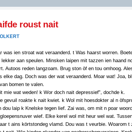
DIDELDOM.COM
aifde roust nait
KREUZE
FOLKERT
JOEN
HORIZON
r was ien stroat wat veraanderd. t Was haarst worren. Boe
PAZZIPANTEN
 lekker aan speulen. Minsken laipen mit tazzen ien haand n
t. Autoos reden langzoam. Brug ston òf en tou omhoog. Ales
s elke dag. Doch was der wat veraanderd. Moar wat! Joa, b
RIED
FLYER
van bomen te valen.
N
INZENDENS
it mie wat weden! k Wor doch nait depressief”, dochde k.
RIED
FLYER
 gevuil roakte k nait kwiet. k Wol mit hoesdokter al n òfsp
PERSBERICHT
dou laip k Knelske tegen lief. Zai was, om mit n poar woor
INZENDENS
RIED
SCHRIEFWEDSTRIED
gloepensnuver wief. Elke kerel wol mit heur wel wat. Tusse
2026
JURYRAPPORT
aar t ains körtstondeg vlamd. Dou was t veurbie. Woarom t
FLYER