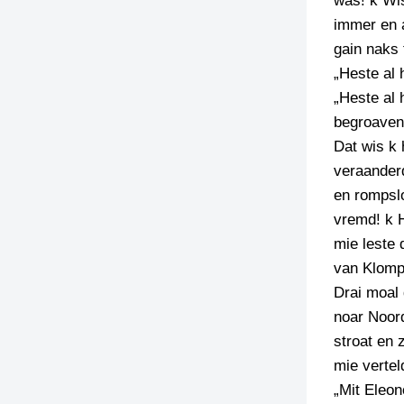
was! k Wi
immer en a
TIEDSCHRIFT
gain naks 
KREUZE
„Heste al 
TENEEL
„Heste al 
begroaven
VERHOALEN
Dat wis k 
veraander
en rompslo
vremd! k H
mie leste 
van Klomp
Drai moal
noar Noord
stroat en 
mie vertel
„Mit Eleon