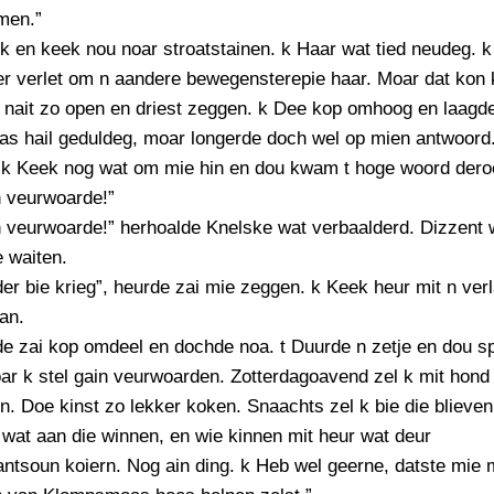
men.”
k en keek nou noar stroatstainen. k Haar wat tied neudeg. k
er verlet om n aandere bewegensterepie haar. Moar dat kon
 nait zo open en driest zeggen. k Dee kop omhoog en laagd
as hail geduldeg, moar longerde doch wel op mien antwoord
! k Keek nog wat om mie hin en dou kwam t hoge woord dero
n veurwoarde!”
 veurwoarde!” herhoalde Knelske wat verbaalderd. Dizzent w
 waiten.
der bie krieg”, heurde zai mie zeggen. k Keek heur mit n verl
an.
e zai kop omdeel en dochde noa. t Duurde n zetje en dou sp
r k stel gain veurwoarden. Zotterdagoavend zel k mit hond 
 Doe kinst zo lekker koken. Snaachts zel k bie die blieven
wat aan die winnen, en wie kinnen mit heur wat deur
ntsoun koiern. Nog ain ding. k Heb wel geerne, datste mie m