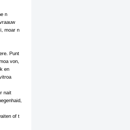
ne n
 vraauw
xi, moar n
ere. Punt
smoa von,
ek en
vitroa
r nait
negenhaid,
iten of t