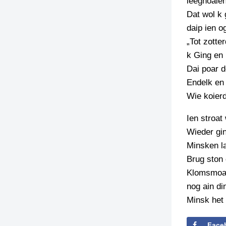
leeghoale
Dat wol k 
daip ien o
„Tot zotte
k Ging en
Dai poar d
Endelk en 
Wie koier
Ien stroat
Wieder gin
Minsken l
Brug ston
Klomsmoas 
nog ain di
Minsk het
Face