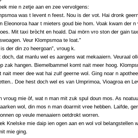
eek mie n zetje aan en zee vervolgens:
psmoa was t levent n feest. Nou is der vot. Hai dronk geer
ien Eleonoroa haar t mieters goud bie hom. Voak kwam der n
oes. Mit taxi bròcht en hoald. Dai mörn vro ston der gain ta
swoagen. Veur Klompsmoa te loat.”
is der din zo heergoan”, vroug k.
 doch, dat manlu wel es aargens wat mekaaiern. Veuraal oll
r op zak hangen. Biemelbammel komt nait meer hoog. Klomp
t nait meer dee wat hai zulf geerne wol. Ging noar n apothe
etten.. Doe hest doch wel es van Umprimoa, Vioagroa en Le
n vroug mie òf, wat n man mit zuk spul doun mos. As noatuu
aarken wol, din mos n man doarmit vree hebben. Laifde, ge
onnen op veule menaaiern oetdrokt worren.
ek Knelske mie daip ien ogen aan en wol vol belangstellen wa
it mie ging.