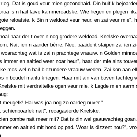
ieg. Dat is goud veur mien gezondhaid. Din huif k bejoarde
oroa is n hail laive kammeroadske. Wie hegen en plegen nk
oie reloatsie. k Bin n weldoad veur heur, en zai veur mie”, 
eggen.
moal haar der t over n nog grodere weldoad. Knelske overn
om. Nait ien n aander bèrre. Nee, baaident slaipen zai ien zi
 woarachteg wat is zai n prachtege vraauw. n Golden minnoa
 immer en aaltied weer noar heur”, haar der mie ains touve
ke mos wel n hail biezundere vraauw weden. Zai kon aan el
s n boudel manlu kriegen. Haar mit ain van boven tachteg w
Knelske mit verdraitelke ogen veur mie. k Legde mien aarm
oug:
t meugelk! Hai was joa nog zo oardeg nuver.”
t schienboarlek nait”, reoagaaierde Knelske.
ien pombe nait meer mit? Dat is din wel gaauwachteg goan. 
mmer en aaltied mit hond op pad. Woar is dizzent nou?”, vr
g.