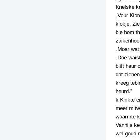
Knelske k
„Veur Klom
klokje. Z
bie hom th
zaikenhoe
„Moar wat 
„Doe waist
blift heu
dat zienen
kreeg tebl
heurd.”
k Knikte e
meer mitw
waarmte k
Vannijs ke
wel goud m