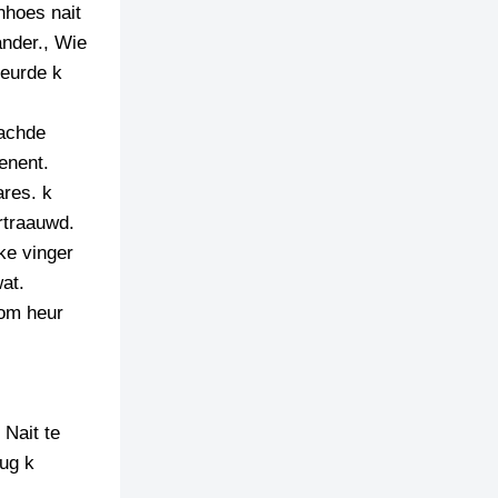
nhoes nait
ander., Wie
heurde k
aachde
enent.
res. k
rtraauwd.
ke vinger
at.
 om heur
Nait te
oug k