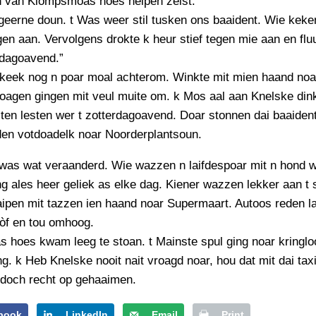
n van Klompsmoas hoes helpen zelst.”
geerne doun. t Was weer stil tusken ons baaident. Wie kek
gen aan. Vervolgens drokte k heur stief tegen mie aan en flu
rdagoavend.”
 keek nog n poar moal achterom. Winkte mit mien haand noa
oagen gingen mit veul muite om. k Mos aal aan Knelske din
ten lesten wer t zotterdagoavend. Doar stonnen dai baaident
den votdoadelk noar Noorderplantsoun.
 was wat veraanderd. Wie wazzen n laifdespoar mit n hond w
g ales heer geliek as elke dag. Kiener wazzen lekker aan t 
aipen mit tazzen ien haand noar Supermaart. Autoos reden 
 òf en tou omhoog.
hoes kwam leeg te stoan. t Mainste spul ging noar kringlo
ng. k Heb Knelske nooit nait vroagd noar, hou dat mit dai taxi
 doch recht op gehaaimen.
book
LinkedIn
Email
Print