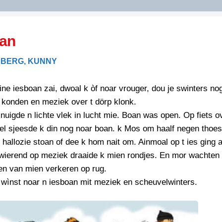
DIDELDOM.COM
oan
KREUZE
BERG, KUNNY
JOEN
HORIZON
ine iesboan zai, dwoal k òf noar vrouger, dou je swinters no
PAZZIPANTEN
 konden en meziek over t dörp klonk.
uigde n lichte vlek in lucht mie. Boan was open. Op fiets o
el sjeesde k din nog noar boan. k Mos om haalf negen thoe
RIED
FLYER
 hallozie stoan of dee k hom nait om. Ainmoal op t ies ging 
N
INZENDENS
Swierend op meziek draaide k mien rondjes. En mor wachten 
RIED
FLYER
en van mien verkeren op rug.
PERSBERICHT
 wìnst noar n iesboan mit meziek en scheuvelwinters.
INZENDENS
RIED
SCHRIEFWEDSTRIED
2026
JURYRAPPORT
FLYER