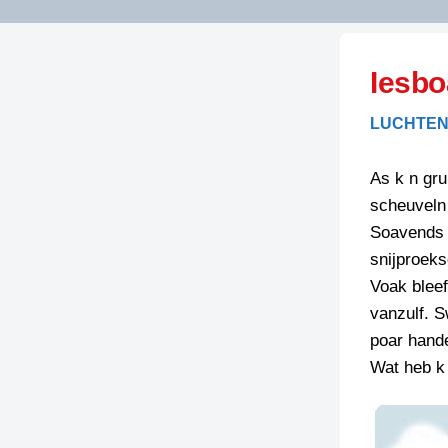
LITERATUUR
OPSTUREN
GEDICHTEN
Iesb
OVEREG
SPELLENSCONTROLE
HAIKU’S
BIENOAMEN
LUCHTEN
SCHRIEFREGELS
LAIDJES
LAIDTEKSTEN
LEGENDEN
As k n gru
LIMERICKS
scheuveln
RECEPTEN
LUUSTERN
Soavends n
SPREUKEN
snijproeks
SCHRIEFWEDST
2024
Voak bleef
VEURDRACHTE
vanzulf. 
SCHRIEFWEDST
poar hand
2025
Wat heb k
SCHRIEFWEDST
2026
STRIPS