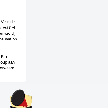
. Veur de
i vot? Al
n wie dij
ons wat op
 Kin
roup aan
iefwaark