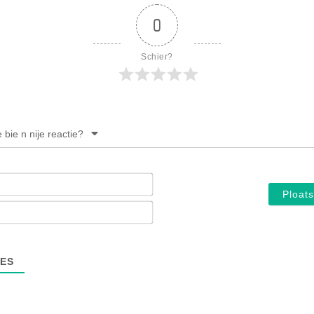
0
Schier?
e bie n nije reactie?
Noam*
E-
mail*
ES