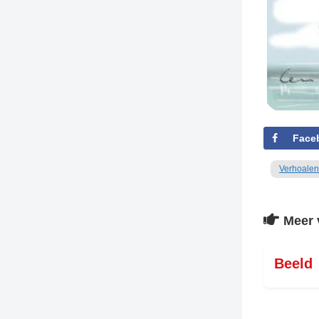
TIEDSCHRIFT
KREUZE
TENEEL
VERHOALEN
Face
Verhoalen
Meer 
Beeld