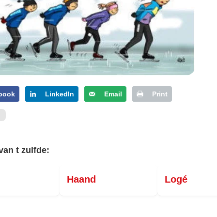
PERSBERICHT
FOTO’S
book
LinkedIn
Email
Print
van t zulfde:
Haand
Logé