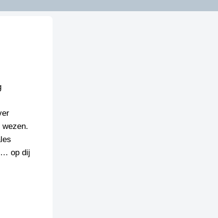
g
ver
s wezen.
ales
… op dij