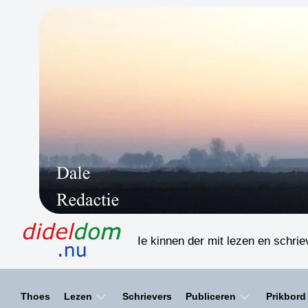
Skip
to
content
Ie kinnen der mit lezen en schri
Thoes
Lezen
Schrievers
Publiceren
Prikbord