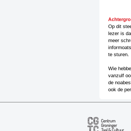
Achtergro
Op dit ste
lezer is d
meer schr
informoats
te sturen.
Wie hebben
vanzulf oo
de noabest
ook de per