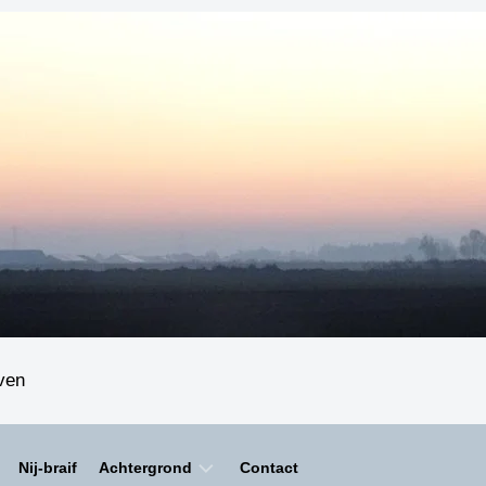
even
Nij-braif
Achtergrond
Contact