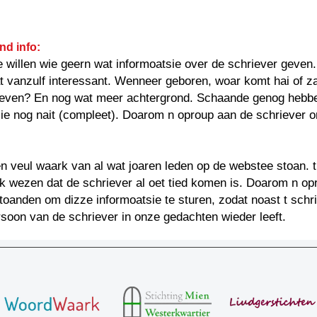
nd info:
e willen wie geern wat informoatsie over de schriever geven
at vanzulf interessant. Wenneer geboren, woar komt hai of za
even? En nog wat meer achtergrond. Schaande genog hebbe
ie nog nait (compleet). Doarom n oproup aan de schriever 
 veul waark van al wat joaren leden op de webstee stoan. t
k wezen dat de schriever al oet tied komen is. Doarom n op
oanden om dizze informoatsie te sturen, zodat noast t schr
soon van de schriever in onze gedachten wieder leeft.