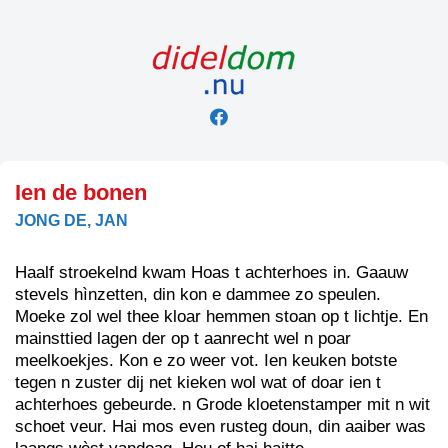
Skip
to
content
Ien de bonen
JONG DE, JAN
Haalf stroekelnd kwam Hoas t achterhoes in. Gaauw
stevels hìnzetten, din kon e dammee zo speulen.
Moeke zol wel thee kloar hemmen stoan op t lichtje. En
mainsttied lagen der op t aanrecht wel n poar
meelkoekjes. Kon e zo weer vot. Ien keuken botste
tegen n zuster dij net kieken wol wat of doar ien t
achterhoes gebeurde. n Grode kloetenstamper mit n wit
schoet veur. Hai mos even rusteg doun, din aaiber was