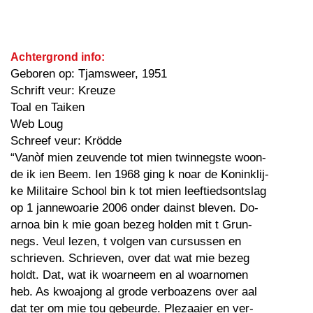
Achtergrond info:
Geboren op: Tjamsweer, 1951
Schrift veur: Kreuze
Toal en Taiken
Web Loug
Schreef veur: Krödde
“Vanòf mien zeuvende tot mien twinnegste woon-
de ik ien Beem. Ien 1968 ging k noar de Koninklij-
ke Militaire School bin k tot mien leeftiedsontslag
op 1 jannewoarie 2006 onder dainst bleven. Do-
arnoa bin k mie goan bezeg holden mit t Grun-
negs. Veul lezen, t volgen van cursussen en
schrieven. Schrieven, over dat wat mie bezeg
holdt. Dat, wat ik woarneem en al woarnomen
heb. As kwoajong al grode verboazens over aal
dat ter om mie tou gebeurde. Plezaaier en ver-