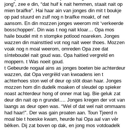
jong”, zee e din, “dat huif k nait hemmen, staait nait op
mien braifke”. Hai haar ain van jonges din mit t boukje
op pad stuurd en zulf nog n braifke moakt, of net
aansom. En din mozzen jonges weerom mit ‘verkeerde
bosschoppen’. Din was t nog nait kloar… Opa mos
haile boudel mit n stompke potlood noareken. Jonges
wazzen din mainsttied vot nog nait weer thoes. Mozzen
voak nog n moal weerom, omreden Opa zee dat
sìnteboudel nait goud was. Opa haitied vergreld en
moppern. t Was noeit goud.
t Gebeurde nogaal ains as jonges boeten bie achterdeur
wazzen, dat Opa vergrèld van kwoadens ien t
achterhoes ston wel of deur op slöt doan haar. Jonges
mozzen hom dìn dudelk moaken of sleudel op spieker
noast achterdeur hong of onner mat lag. Bie geluk zat
deur din nait op n grundel…. Jonges kregen der vot van
laangs as deur open was. “Wel of dat wel nait ommaans
had haar!”. Der was gain proaten aan. Toun Tjeerd n
moal bie t hoeske kwam, heurde hai Opa aal van vèr
bèlken. Dij zat boven op dak, en jong mos votdoadelk