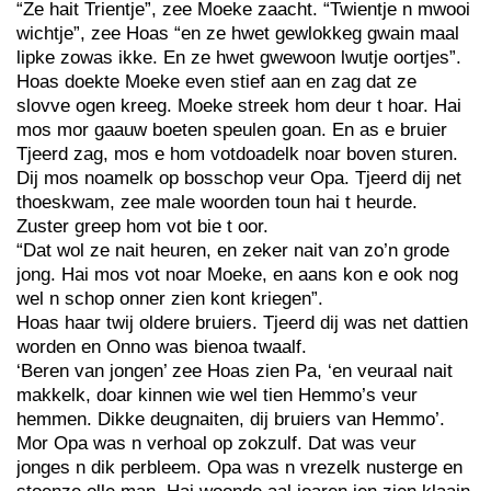
“Ze hait Trientje”, zee Moeke zaacht. “Twientje n mwooi
wichtje”, zee Hoas “en ze hwet gewlokkeg gwain maal
lipke zowas ikke. En ze hwet gwewoon lwutje oortjes”.
Hoas doekte Moeke even stief aan en zag dat ze
slovve ogen kreeg. Moeke streek hom deur t hoar. Hai
mos mor gaauw boeten speulen goan. En as e bruier
Tjeerd zag, mos e hom votdoadelk noar boven sturen.
Dij mos noamelk op bosschop veur Opa. Tjeerd dij net
thoeskwam, zee male woorden toun hai t heurde.
Zuster greep hom vot bie t oor.
“Dat wol ze nait heuren, en zeker nait van zo’n grode
jong. Hai mos vot noar Moeke, en aans kon e ook nog
wel n schop onner zien kont kriegen”.
Hoas haar twij oldere bruiers. Tjeerd dij was net dattien
worden en Onno was bienoa twaalf.
‘Beren van jongen’ zee Hoas zien Pa, ‘en veuraal nait
makkelk, doar kinnen wie wel tien Hemmo’s veur
hemmen. Dikke deugnaiten, dij bruiers van Hemmo’.
Mor Opa was n verhoal op zokzulf. Dat was veur
jonges n dik perbleem. Opa was n vrezelk nusterge en