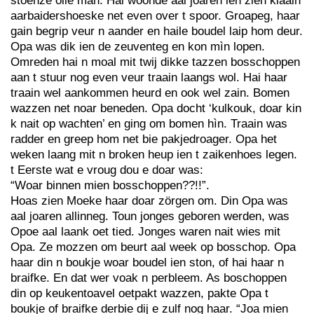
stoenze olle man. Hai woonde aal joaren ien zien klaain
aarbaidershoeske net even over t spoor. Groapeg, haar
gain begrip veur n aander en haile boudel laip hom deur.
Opa was dik ien de zeuventeg en kon mìn lopen.
Omreden hai n moal mit twij dikke tazzen bosschoppen
aan t stuur nog even veur traain laangs wol. Hai haar
traain wel aankommen heurd en ook wel zain. Bomen
wazzen net noar beneden. Opa docht ‘kulkouk, doar kin
k nait op wachten’ en ging om bomen hìn. Traain was
radder en greep hom net bie pakjedroager. Opa het
weken laang mit n broken heup ien t zaikenhoes legen.
t Eerste wat e vroug dou e doar was:
“Woar binnen mien bosschoppen??!!”.
Hoas zien Moeke haar doar zörgen om. Din Opa was
aal joaren allinneg. Toun jonges geboren werden, was
Opoe aal laank oet tied. Jonges waren nait wies mit
Opa. Ze mozzen om beurt aal week op bosschop. Opa
haar din n boukje woar boudel ien ston, of hai haar n
braifke. En dat wer voak n perbleem. As boschoppen
din op keukentoavel oetpakt wazzen, pakte Opa t
boukje of braifke derbie dij e zulf nog haar. “Joa mien