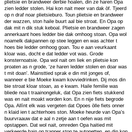
plietsie en brandweer derbie hoalen, din ze haren Opa
zien ledder stolen. Hai kon nait meer van dak òf. Tjeerd
op n draf noar plietsieburo. Toun plietsie en brandweer
der wazzen, ston haile buurt aal bie stroat. En Opa op
dak mit n dik stuk keboal. Plietsie en brandweer zagen
annerkaant hoes ledder bie dak omhoog stoan. Opa wol
noamelk dakpannen op stee leggen en was achter t
hoes bie ledder omhoog goan. Tou e aan veurkaant
kloar was, docht e dat ledder vot was. Grode
konsternoatsie. Opa wol nait om liek en plietsie kon
proaten as n grode, ‘ze haren ledder stolen en doar was
t mit doan’. Mainsttied sprak e din mit jonges of,
wanneer e bie Moeke kwam kovviedrinken. Dij mos din
bie stroat kloar stoan, as e kwam. Haile femilie was
bliede noa t traainongeluk, dat Opa zien fiets stukkend
was en nait moakt worden kon. En n nije fiets begrode
Opa. Allìnt elk was vergeten dat Opoes òlle fiets onner
n klaid ien t achterhoes ston. Moeke heurde van Opa’s
buurvraauw dat e aal n zetje aan t oefen was mit
opstappen. Dat wol nait, omreden Opa haitied mit
verkeerde bain op trapper ston te autopetten, en din kon