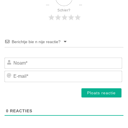
Schier?
Berichtje bie n nije reactie?
No
E-
mai
0
REACTIES