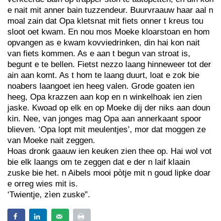
e nait mit anner bain tuzzendeur. Buurvraauw haar aal n
moal zain dat Opa kletsnat mit fiets onner t kreus tou
sloot oet kwam. En nou mos Moeke kloarstoan en hom
opvangen as e kwam kovviedrinken, din hai kon nait
van fiets kommen. As e aan t begun van stroat is,
begunt e te bellen. Fietst nezzo laang hinneweer tot der
ain aan komt. As t hom te laang duurt, loat e zok bie
noabers laangoet ien heeg valen. Grode goaten ien
heeg, Opa krazzen aan kop en n winkelhoak ien zien
jaske. Kwoad op elk en op Moeke dij der niks aan doun
kin. Nee, van jonges mag Opa aan annerkaant spoor
blieven. ‘Opa lopt mit meulentjes’, mor dat moggen ze
van Moeke nait zeggen.
Hoas dronk gaauw ien keuken zien thee op. Hai wol vot
bie elk laangs om te zeggen dat e der n laif klaain
zuske bie het. n Aibels mooi pòtje mit n goud lipke doar
e orreg wies mit is.
‘Twientje, zìen zuske”.