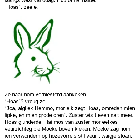
laangs wèst vandoag. Hou of hai haitte.
“Hoas”, zee e.
Ze haar hom verbiesterd aankeken.
“Hoas”? vroug ze.
“Joa, aigliek Hemmo, mor elk zegt Hoas, omreden mien
lipke, en mien grode oren”. Zuster wis t even nait meer.
Hoas glunderde. Hai mos van zuster mor eefkes
veurzichteg bie Moeke boven kieken. Moeke zag hom
ien verwondern op hozevörrels stil veur t waigje stoan.