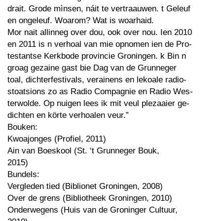
drait. Grode mìnsen, náit te vertraauwen. t Geleuf
en ongeleuf. Woarom? Wat is woarhaid.
Mor nait allinneg over dou, ook over nou. Ien 2010
en 2011 is n verhoal van mie opnomen ien de Pro-
testantse Kerkbode provincie Groningen. k Bin n
groag gezaine gast bie Dag van de Grunneger
toal, dichterfestivals, verainens en lekoale radio-
stoatsions zo as Radio Compagnie en Radio Wes-
terwolde. Op nuigen lees ik mit veul plezaaier ge-
dichten en körte verhoalen veur.”
Bouken:
Kwoajonges (Profiel, 2011)
Ain van Boeskool (St. ‘t Grunneger Bouk,
2015)
Bundels:
Vergleden tied (Biblionet Groningen, 2008)
Over de grens (Bibliotheek Groningen, 2010)
Onderwegens (Huis van de Groninger Cultuur,