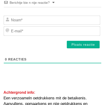
Berichtje bie n nije reactie?
No
E-
mai
0
REACTIES
Achtergrond info:
Een verzoameln oetdrukkens mit de betaikenis.
Aanvullens, opmaarkens en nije oetdrukkens en