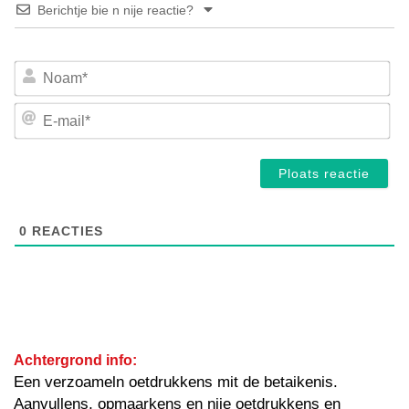
Berichtje bie n nije reactie?
No
E-
mai
0
REACTIES
Achtergrond info:
Een verzoameln oetdrukkens mit de betaikenis.
Aanvullens, opmaarkens en nije oetdrukkens en