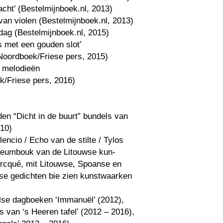
cht’ (Bestelmijnboek.nl, 2013)
t van violen (Bestelmijnboek.nl, 2013)
dag (Bestelmijnboek.nl, 2015)
s met een gouden slot’
Noordboek/Friese pers, 2015)
l melodieën
k/Friese pers, 2016)
en “Dicht in de buurt” bundels van
010)
lencio / Echo van de stilte / Tylos
ileumbouk van de Litouwse kun-
orcqué, mit Litouwse, Spoanse en
se gedichten bie zien kunstwaarken
else dagboeken ‘Immanuël’ (2012),
 van ‘s Heeren tafel’ (2012 – 2016),