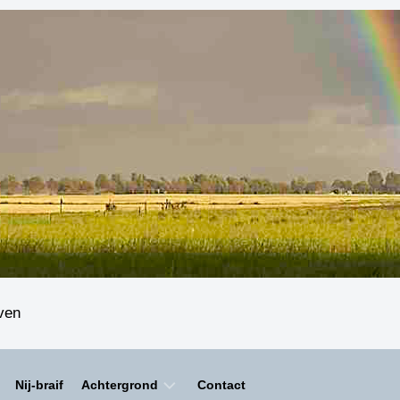
even
Nij-braif
Achtergrond
Contact