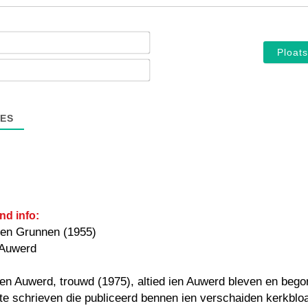
Noam*
E-
mail*
ES
nd info:
ien Grunnen (1955)
 Auwerd
en Auwerd, trouwd (1975), altied ien Auwerd bleven en bego
te schrieven die publiceerd bennen ien verschaiden kerkblo