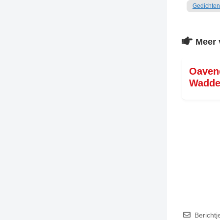
Gedichten
TIEDSCHRIFT
KREUZE
Meer 
TENEEL
VERHOALEN
Oaven
Wadde
Berichtj