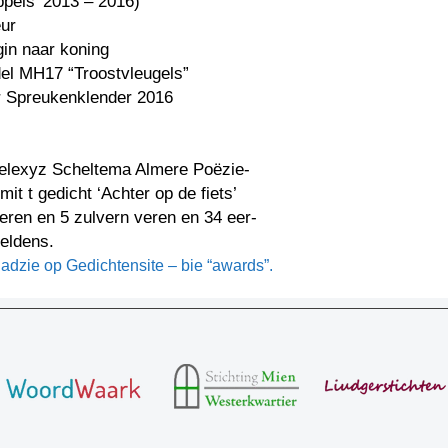
pels’ 2013 – 2016)
ur
in naar koning
del MH17 “Troostvleugels”
 Spreukenklender 2016
Selexyz Scheltema Almere Poëzie-
mit t gedicht ‘Achter op de fiets’
eren en 5 zulvern veren en 34 eer-
eldens.
ladzie op Gedichtensite – bie “awards”.