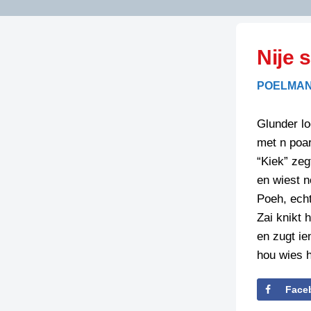
LITERATUUR
OPSTUREN
GEDICHTEN
Nije 
OVEREG
SPELLENSCONTROLE
HAIKU’S
BIENOAMEN
POELMAN
SCHRIEFREGELS
LAIDJES
LAIDTEKSTEN
LEGENDEN
Glunder lo
LIMERICKS
met n poa
RECEPTEN
LUUSTERN
“Kiek” zeg
SPREUKEN
en wiest n
SCHRIEFWEDST
2024
Poeh, echt
VEURDRACHTE
Zai knikt
SCHRIEFWEDST
en zugt ie
2025
hou wies h
SCHRIEFWEDST
2026
Face
STRIPS