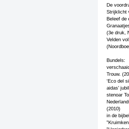
De voordra
Strijklich
Beleef de 
Granaatje
(3e druk, 
Velden vo
(Noordboe
Bundels:
verschaaid
Trouw. (2
‘Eco del si
aidas’ jub
stenoar T
Nederland
(2010)
in de bijb
”Kruimkens