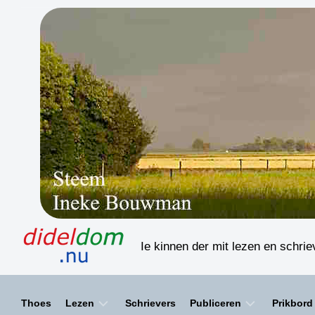
Skip
to
content
Ie kinnen der mit lezen en schri
Thoes
Lezen
Schrievers
Publiceren
Prikbord