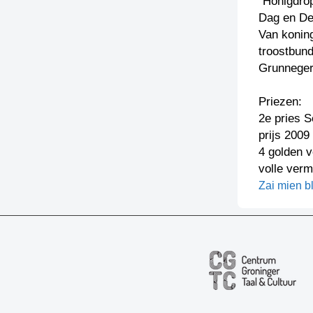
”Honigdrop
Dag en De
Van koning
troostbun
Grunneger
Priezen:
2e pries 
prijs 2009 
4 golden v
volle verm
Zai mien b