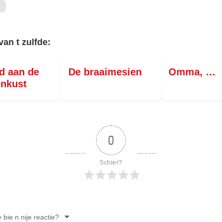
PERSBERICHT
FOTO’S
van t zulfde:
d aan de
De braaimesien
Omma, …
nkust
0
Schier?
e bie n nije reactie?