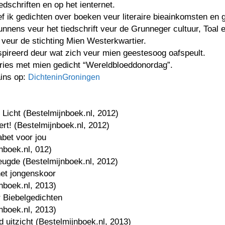
iedschriften en op het ienternet.
f ik gedichten over boeken veur literaire bieainkomsten en 
unnens veur het tiedschrift veur de Grunneger cultuur, Toal 
veur de stichting Mien Westerkwartier.
spireerd deur wat zich veur mien geestesoog oafspeult.
pries met mien gedicht “Wereldbloeddonordag”.
ains op:
DichteninGroningen
d Licht (Bestelmijnboek.nl, 2012)
ert! (Bestelmijnboek.nl, 2012)
abet voor jou
nboek.nl, 012)
eugde (Bestelmijnboek.nl, 2012)
het jongenskoor
nboek.nl, 2013)
 Biebelgedichten
nboek.nl, 2013)
 uitzicht (Bestelmijnboek.nl, 2013)