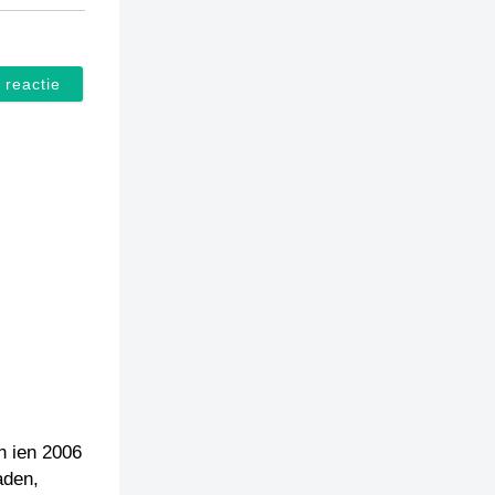
n ien 2006
aden,