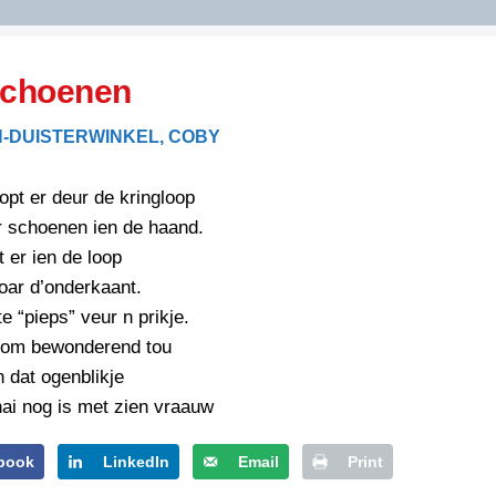
DIDELDOM.COM
schoenen
KREUZE
-DUISTERWINKEL, COBY
JOEN
HORIZON
opt er deur de kringloop
PAZZIPANTEN
r schoenen ien de haand.
t er ien de loop
oar d’onderkaant.
RIED
FLYER
e “pieps” veur n prikje.
N
INZENDENS
 hom bewonderend tou
RIED
FLYER
n dat ogenblikje
PERSBERICHT
ai nog is met zien vraauw
INZENDENS
RIED
SCHRIEFWEDSTRIED
2026
JURYRAPPORT
book
LinkedIn
Email
Print
FLYER