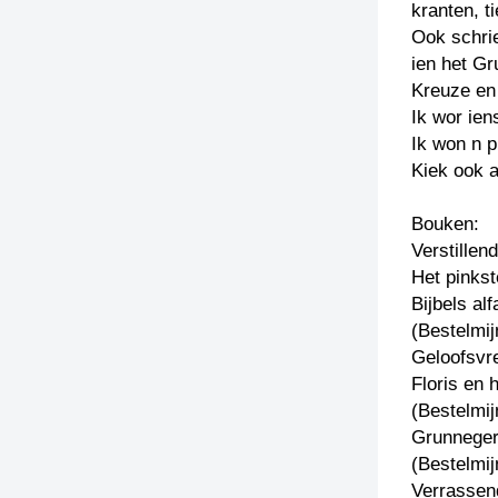
kranten, t
Ook schrie
ien het Gr
Kreuze en 
Ik wor ien
Ik won n 
Kiek ook 
Bouken:
Verstillen
Het pinkst
Bijbels alf
(Bestelmij
Geloofsvr
Floris en 
(Bestelmij
Grunneger
(Bestelmij
Verrassend