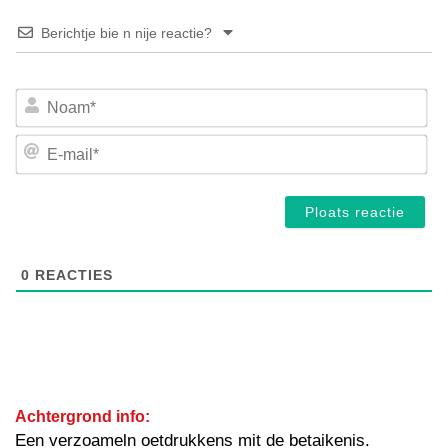
Berichtje bie n nije reactie?
No
E-
mai
0
REACTIES
Achtergrond info:
Een verzoameln oetdrukkens mit de betaikenis.