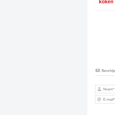
koken
TIEDSCHRIFT
KREUZE
TENEEL
VERHOALEN
Berichtj