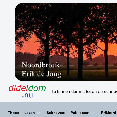
Skip
to
content
Ie kinnen der mit lezen en schri
Thoes
Lezen
Schrievers
Publiceren
Prikbord