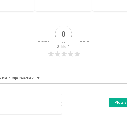
PERSBERICHT
FOTO’S
0
Schier?
e bie n nije reactie?
Noam*
E-
mail*