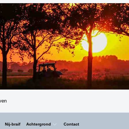
even
Nij-braif
Achtergrond
Contact