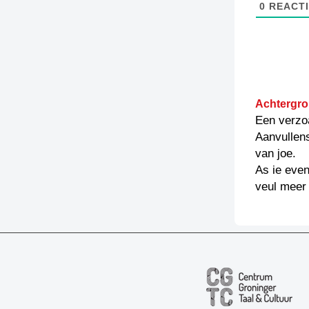
0
REACTI
Achtergro
Een verzo
Aanvullen
van joe.
As ie even
veul meer