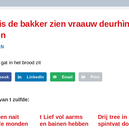
DIDELDOM.COM
is de bakker zien vraauw deurhì
KREUZE
en
JOEN
HORIZON
EN
PAZZIPANTEN
 gat in het brood zit
RIED
FLYER
book
LinkedIn
Email
Print
N
INZENDENS
RIED
FLYER
van t zulfde:
PERSBERICHT
INZENDENS
RIED
SCHRIEFWEDSTRIED
nen nait
t Lief vol aarms
Drij tree in
2026
JURYRAPPORT
ale monden
en bainen hebben
spintvat d
FLYER