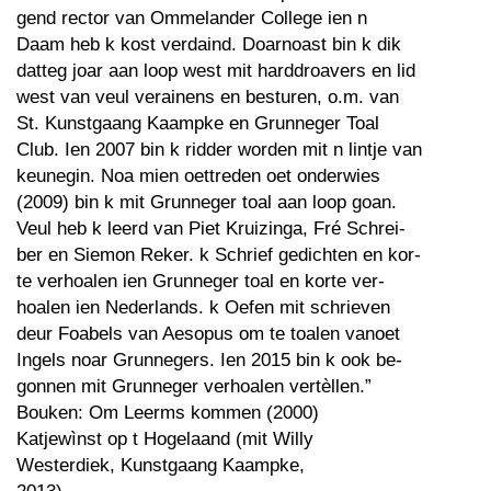
gend rector van Ommelander College ien n
Daam heb k kost verdaind. Doarnoast bin k dik
datteg joar aan loop west mit harddroavers en lid
west van veul verainens en besturen, o.m. van
St. Kunstgaang Kaampke en Grunneger Toal
Club. Ien 2007 bin k ridder worden mit n lintje van
keunegin. Noa mien oettreden oet onderwies
(2009) bin k mit Grunneger toal aan loop goan.
Veul heb k leerd van Piet Kruizinga, Fré Schrei-
ber en Siemon Reker. k Schrief gedichten en kor-
te verhoalen ien Grunneger toal en korte ver-
hoalen ien Nederlands. k Oefen mit schrieven
deur Foabels van Aesopus om te toalen vanoet
Ingels noar Grunnegers. Ien 2015 bin k ook be-
gonnen mit Grunneger verhoalen vertèllen.”
Bouken: Om Leerms kommen (2000)
Katjewìnst op t Hogelaand (mit Willy
Westerdiek, Kunstgaang Kaampke,