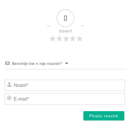
0
Schier?
Berichtje bie n nije reactie?
No
E-
mai