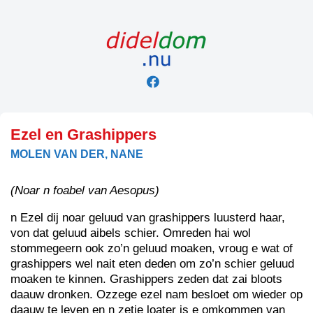
Skip
to
content
Ezel en Grashippers
MOLEN VAN DER, NANE
(Noar n foabel van Aesopus)
n Ezel dij noar geluud van grashippers luusterd haar,
von dat geluud aibels schier. Omreden hai wol
stommegeern ook zo’n geluud moaken, vroug e wat of
grashippers wel nait eten deden om zo’n schier geluud
moaken te kinnen. Grashippers zeden dat zai bloots
daauw dronken. Ozzege ezel nam besloet om wieder op
daauw te leven en n zetje loater is e omkommen van