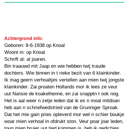
Achtergrond info:
Geboren: 8-6-1938 op Knoal
Woont in: op Knoal
Schrift al: al joaren.
Bin traauwd mit Jaap en wie hebben twij traude
dochters. Wie binnen in t rieke bezit van 6 klainkinder.
Ik mag geern verhoaltjes vertellen aan mien twij jongste
klainkinder. Zai proaten Hollands mor ik lees ze veur
uut Nansie de koakelhenne, en zai snapptn t ook nog.
Het is aal weer n zetje leden dat ik es n moal mitdoan
heb aan n schriefwedstried van de Grunniger Sproak.
Dat het mie gain pries opleverd mor wel n schier boukje
woar mien verhoal in ofdrukt ston. Veur poar joar leden,
toun mien bruier uut tied kommen is, heb ik gedichies