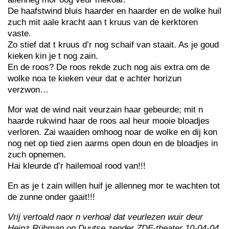
De haafstwind bluis haarder en haarder en de wolke huil
zuch mit aale kracht aan t kruus van de kerktoren
vaste.
Zo stief dat t kruus d’r nog schaif van staait. As je goud
kieken kin je t nog zain.
En de roos? De roos rekde zuch nog ais extra om de
wolke noa te kieken veur dat e achter horizun
verzwon…
Mor wat de wind nait veurzain haar gebeurde; mit n
haarde rukwind haar de roos aal heur mooie bloadjes
verloren. Zai waaiden omhoog noar de wolke en dij kon
nog net op tied zien aarms open doun en de bloadjes in
zuch opnemen.
Hai kleurde d’r hailemoal rood van!!!
En as je t zain willen huif je allenneg mor te wachten tot
de zunne onder gaait!!!
Vrij vertoald naor n verhoal dat veurlezen wuir deur
Heinz Rühman op Duutse zender ZDF-theater 10-04-04