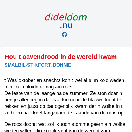
Skip
to
content
Hou t oavendrood in de wereld kwam
SMALBIL-STIKFORT, BONNIE
t Was oktober en snachts kon t wel al slim kold weden
mor toch bluide er nog ain roos.
De leste van de laange haide zummer. Ze ston doar n
beetje allenneg in dat paarkie noar de blauwe lucht te
rekken en juust op dat ogenblik kwam der n wolke in t
zicht en hai dreef langzoam de kaande van de roos op.
De roos docht: wat zol ik toch stomme geern ain wolke
weden willen, din kon ik veul van de wereld zain.