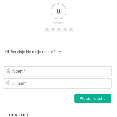
0
Schier?
Berichtje bie n nije reactie?
No
E-
mai
0
REACTIES