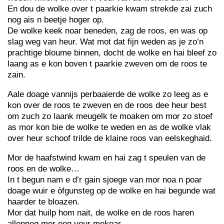
En dou de wolke over t paarkie kwam strekde zai zuch
nog ais n beetje hoger op.
De wolke keek noar beneden, zag de roos, en was op
slag weg van heur. Wat mot dat fijn weden as je zo’n
prachtige bloume binnen, docht de wolke en hai bleef zo
laang as e kon boven t paarkie zweven om de roos te
zain.
Aale doage vannijs perbaaierde de wolke zo leeg as e
kon over de roos te zweven en de roos dee heur best
om zuch zo laank meugelk te moaken om mor zo stoef
as mor kon bie de wolke te weden en as de wolke vlak
over heur schoof trilde de klaine roos van eelskeghaid.
Mor de haafstwind kwam en hai zag t speulen van de
roos en de wolke…
In t begun nam e d’r gain sjoege van mor noa n poar
doage wuir e òfgunsteg op de wolke en hai begunde wat
haarder te bloazen.
Mor dat huilp hom nait, de wolke en de roos haren
allenneg mor oog veur mekoar.