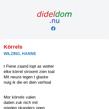
Skip
to
content
Körrels
WILZING, HANNE
t Fiene zaand lopt as wotter
elke körrel stroomt zien toal
Mit neuze tegen t glaske
nuig ik die en dien verhoal
Mor körrels valen
dailen zuk nich mit
mieden nkanders ogen