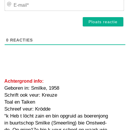
E-
mai
0
REACTIES
Achtergrond info:
Geboren in: Smilke, 1958
Schrift ook veur: Kreuze
Toal en Taiken
Schreef veur: Krödde
“k Heb t löcht zain en bin opgruid as boerenjong
in buurtschop Smilke (Smeerling) bie Onstwed-
de. Op mien17e bin k veur school en waark wie-