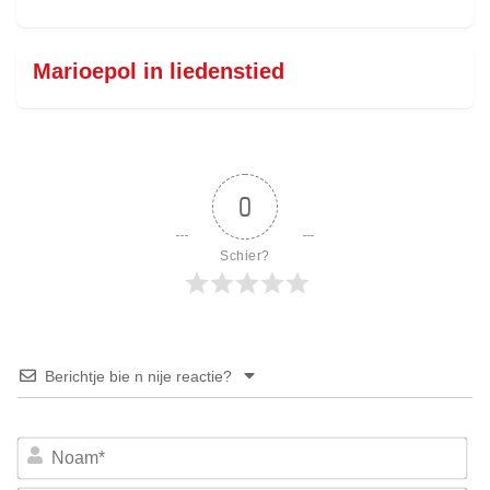
Marioepol in liedenstied
0
Schier?
Berichtje bie n nije reactie?
No