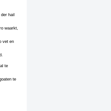
 der hail
ro waarkt,
o vet en
d.
al te
goaten te