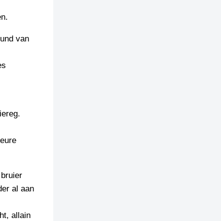
en.
rund van
es
iereg.
deure
bruier
der al aan
t, allain