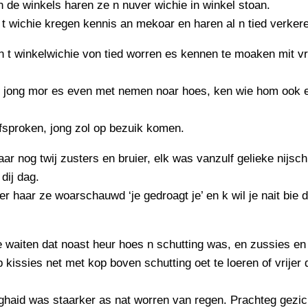
PERSBERICHT
n de winkels haren ze n nuver wichie in winkel stoan.
 t wichie kregen kennis an mekoar en haren al n tied verker
FOTO’S
 t winkelwichie von tied worren es kennen te moaken mit v
 jong mor es even met nemen noar hoes, ken wie hom ook 
fsproken, jong zol op bezuik komen.
aar nog twij zusters en bruier, elk was vanzulf gelieke nijsch
dij dag.
r haar ze woarschauwd ‘je gedroagt je’ en k wil je nait bie 
 waiten dat noast heur hoes n schutting was, en zussies en 
 kissies net met kop boven schutting oet te loeren of vrijer 
ghaid was staarker as nat worren van regen. Prachteg gezich