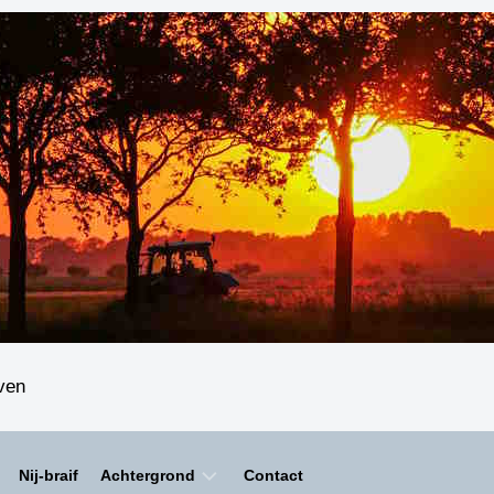
even
Nij-braif
Achtergrond
Contact