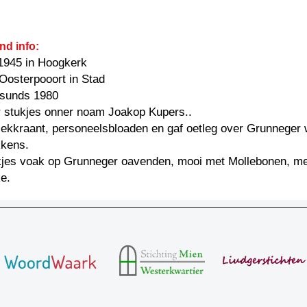
nd info:
1945 in Hoogkerk
Oosterpooort in Stad
: sunds 1980
 stukjes onner noam Joakop Kupers..
iekkraant, personeelsbloaden en gaf oetleg over Grunneger
kkens.
ukjes voak op Grunneger oavenden, mooi met Mollebonen, m
e.