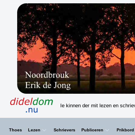
Skip
to
content
Ie kinnen der mit lezen en schri
Thoes
Lezen
Schrievers
Publiceren
Prikbord