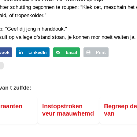
ter schutting begonnen te roupen: “Kiek oet, meschain het 
id, of tropenkolder.”
p: “Geef dij jong n handdouk.”
zulf op vailege ofstand stoan, je konnen mor noeit waiten ja.
book
LinkedIn
Email
Print
van t zulfde:
raanten
Instopstroken
Begreep de
veur maauwhemd
van