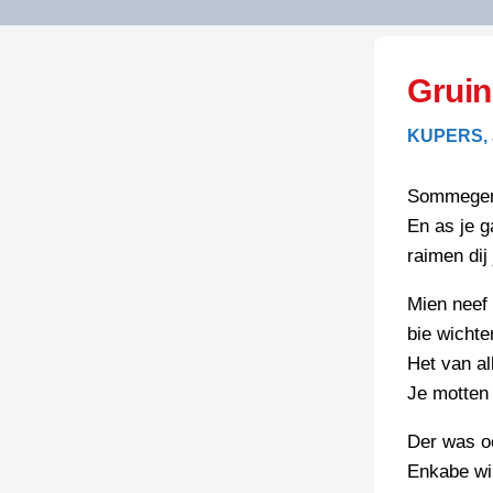
LITERATUUR
OPSTUREN
GEDICHTEN
Gruin
OVEREG
SPELLENSCONTROLE
HAIKU’S
BIENOAMEN
KUPERS,
SCHRIEFREGELS
LAIDJES
LAIDTEKSTEN
LEGENDEN
Sommegen 
LIMERICKS
En as je g
RECEPTEN
LUUSTERN
raimen dij 
SPREUKEN
SCHRIEFWEDST
Mien neef 
2024
VEURDRACHTE
bie wichter
SCHRIEFWEDST
Het van al
2025
Je motten
SCHRIEFWEDST
Der was oo
2026
Enkabe wi
STRIPS