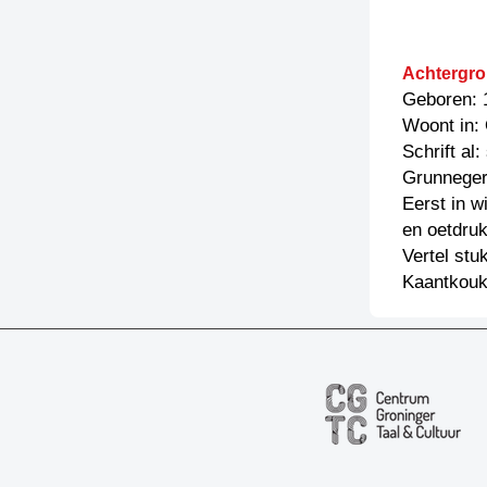
Achtergro
Geboren: 
Woont in: 
Schrift al
Grunneger
Eerst in w
en oetdru
Vertel st
Kaantkouk