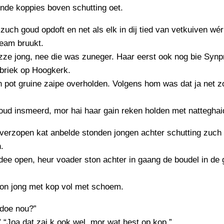
onde koppies boven schutting oet.
zuch goud opdoft en net als elk in dij tied van vetkuiven wér
ream bruukt.
izze jong, nee die was zuneger. Haar eerst ook nog bie Synp
ebriek op Hoogkerk.
 pot gruine zaipe overholden. Volgens hom was dat ja net z
oud insmeerd, mor hai haar gain reken holden met natteghai
verzopen kat anbelde stonden jongen achter schutting zuch 
.
dee open, heur voader ston achter in gaang de boudel in de 
ton jong met kop vol met schoem.
 doe nou?”
” “Joa dat zai k ook wel, mor wat hest op kop.”