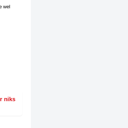
e wel
r niks