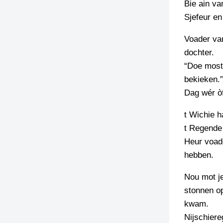
Bie ain va
Sjefeur en
TIEDSCHRIFT
KREUZE
Voader van
TENEEL
dochter.
“Doe most
VERHOALEN
bekieken.”
Dag wér ò
t Wichie h
t Regende 
Heur voade
hebben.
Nou mot je
stonnen op
kwam.
Nijschiere