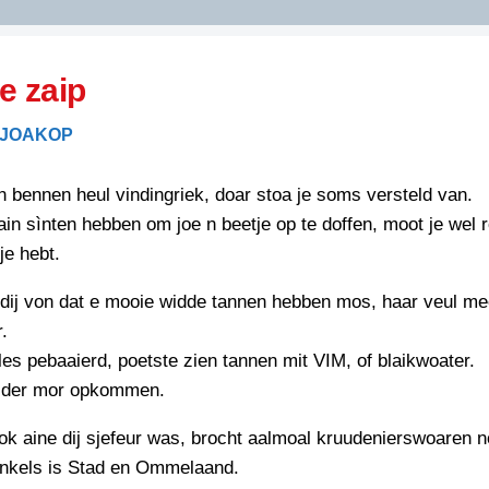
DIDELDOM.COM
e zaip
KREUZE
 JOAKOP
JOEN
HORIZON
bennen heul vindingriek, doar stoa je soms versteld van.
PAZZIPANTEN
ain sìnten hebben om joe n beetje op te doffen, moot je wel 
je hebt.
RIED
FLYER
dij von dat e mooie widde tannen hebben mos, haar veul me
N
.
INZENDENS
RIED
FLYER
les pebaaierd, poetste zien tannen mit VIM, of blaikwoater.
PERSBERICHT
 der mor opkommen.
INZENDENS
RIED
SCHRIEFWEDSTRIED
k aine dij sjefeur was, brocht aalmoal kruudenierswoaren n
2026
JURYRAPPORT
nkels is Stad en Ommelaand.
FLYER