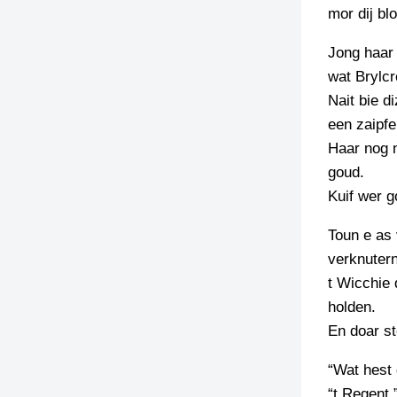
mor dij bl
Jong haar 
wat Brylc
Nait bie d
een zaipf
Haar nog n
goud.
Kuif wer g
Toun e as 
verknutern
t Wicchie 
holden.
En doar s
“Wat hest
“t Regent.