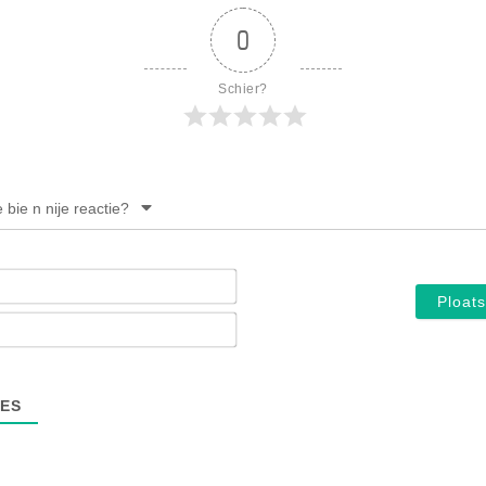
0
Schier?
e bie n nije reactie?
Noam*
E-
mail*
ES