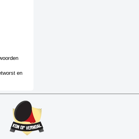
 woorden
etworst en