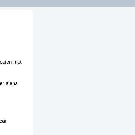
roeien met
er sjans
oar