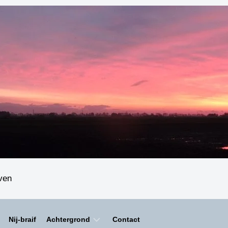
even
Nij-braif
Achtergrond
Contact