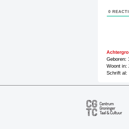
0
REACTI
Achtergro
Geboren: 
Woont in: 
Schrift al