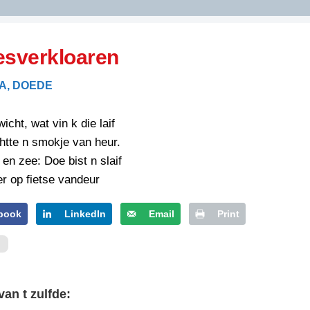
DIDELDOM.COM
esverkloaren
KREUZE
A, DOEDE
JOEN
HORIZON
icht, wat vin k die laif
PAZZIPANTEN
htte n smokje van heur.
 en zee: Doe bist n slaif
r op fietse vandeur
RIED
FLYER
N
INZENDENS
book
LinkedIn
Email
Print
RIED
FLYER
PERSBERICHT
INZENDENS
RIED
SCHRIEFWEDSTRIED
2026
JURYRAPPORT
van t zulfde:
FLYER