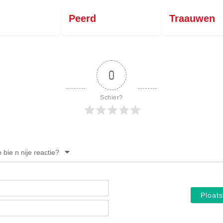
PERSBERICHT
Peerd
Traauwen
FOTO’S
0
Schier?
e bie n nije reactie?
Noam*
E-
mail*