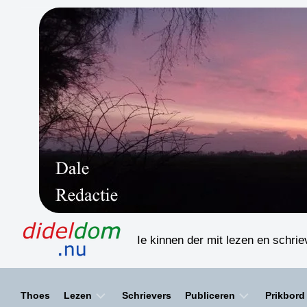
Skip
to
content
Ie kinnen der mit lezen en schri
Thoes
Lezen
Schrievers
Publiceren
Prikbord