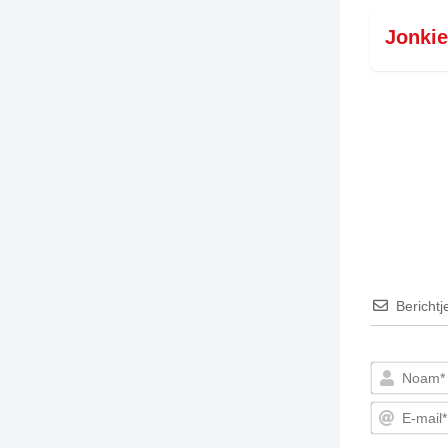
Jonkie
TIEDSCHRIFT
KREUZE
TENEEL
VERHOALEN
Berichtj