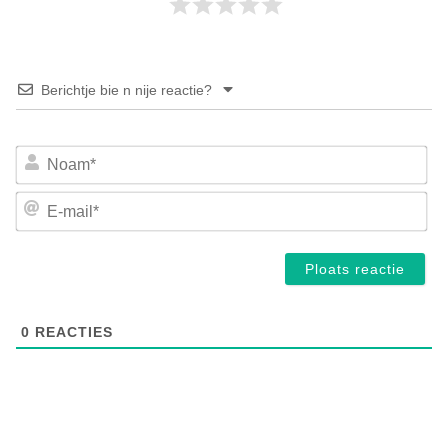
Berichtje bie n nije reactie?
No
E-
mai
0
REACTIES