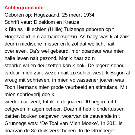
Achtergrond info:
Geboren op: Hogezaand, 25 meert 1934
Schrift veur: Dideldom en Kreuze
k Bin as Hillechien (Hillie) Tuizenga geboren op t
Hogezaand in n aarbaidersgezin. As baby was k al zaik
deur n medische misser en k zol dat wellicht nait
overleven. Da’s wel gebeurd, mor doardeur was mien
haile leven nait gezond. Mor k haar zo n
staarke wil en deurzetten kon k ook. De legere schoul
is deur mien zaik wezen nait zo schier west. k Begon al
vroug mit schrieven. in mien volwassener joaren was
Toon Hermans mien grode veurbeeld en stimulans. Mit
mien schrieverij dee k
wieder nait veul, tot ik in de joaren ’90 begon mit t
oetgeven in aigen beheer. Doarmit heb k ondertussen
dattien bouken oetgeven, woarvan de zeuvende in t
Grunnegs was: ‘De Toal van Mien Moeke’. In 2011 is
doarvan de 3e druk verschenen. In de Grunneger