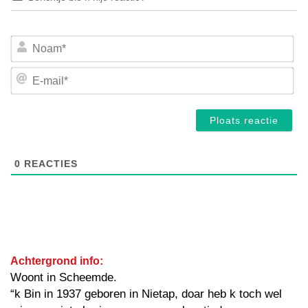
No
E-
mai
0
REACTIES
Achtergrond info:
Woont in Scheemde.
“k Bin in 1937 geboren in Nietap, doar heb k toch wel