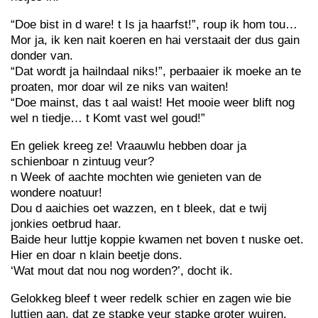
“Doe bist in d ware! t Is ja haarfst!”, roup ik hom tou…
Mor ja, ik ken nait koeren en hai verstaait der dus gain
donder van.
“Dat wordt ja hailndaal niks!”, perbaaier ik moeke an te
proaten, mor doar wil ze niks van waiten!
“Doe mainst, das t aal waist! Het mooie weer blift nog
wel n tiedje… t Komt vast wel goud!”
En geliek kreeg ze! Vraauwlu hebben doar ja
schienboar n zintuug veur?
n Week of aachte mochten wie genieten van de
wondere noatuur!
Dou d aaichies oet wazzen, en t bleek, dat e twij
jonkies oetbrud haar.
Baide heur luttje koppie kwamen net boven t nuske oet.
Hier en doar n klain beetje dons.
‘Wat mout dat nou nog worden?’, docht ik.
Gelokkeg bleef t weer redelk schier en zagen wie bie
luttjen aan, dat ze stapke veur stapke groter wuiren.