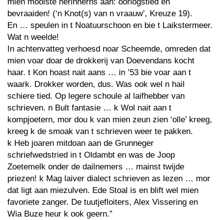
mien mooiste herinnerns aan: oorlogstied en
bevraaiden! (‘n Knot(s) van n vraauw’, Kreuze 19).
En … speulen in t Noatuurschoon en bie t Laikstermeer.
Wat n weelde!
In achtenvatteg verhoesd noar Scheemde, omreden dat
mien voar doar de drokkerij van Doevendans kocht
haar. t Kon hoast nait aans … in ’53 bie voar aan t
waark. Drokker worden, dus. Was ook wel n hail
schiere tied. Op legere schoule al laifhebber van
schrieven. n Bult fantasie … k Wol nait aan t
kompjoetern, mor dou k van mien zeun zien ‘olle’ kreeg,
kreeg k de smoak van t schrieven weer te pakken.
k Heb joaren mitdoan aan de Grunneger
schriefwedstried in t Oldambt en was de Joop
Zoetemelk onder de dailnemers … mainst twijde
priezen! k Mag laiver dialect schrieven as lezen … mor
dat ligt aan miezulven. Ede Stoal is en blift wel mien
favoriete zanger. De tuutjefloiters, Alex Vissering en
Wia Buze heur k ook geern.”