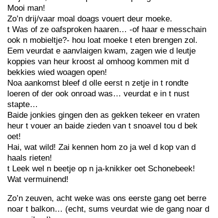
Mooi man!
Zo’n drij/vaar moal doags vouert deur moeke.
t Was of ze oafsproken haaren… -of haar e messchain
ook n mobieltje?- hou loat moeke t eten brengen zol.
Eem veurdat e aanvlaigen kwam, zagen wie d leutje
koppies van heur kroost al omhoog kommen mit d
bekkies wied woagen open!
Noa aankomst bleef d olle eerst n zetje in t rondte
loeren of der ook onroad was… veurdat e in t nust
stapte…
Baide jonkies gingen den as gekken tekeer en vraten
heur t vouer an baide zieden van t snoavel tou d bek
oet!
Hai, wat wild! Zai kennen hom zo ja wel d kop van d
haals rieten!
t Leek wel n beetje op n ja-knikker oet Schonebeek!
Wat vermuinend!
Zo’n zeuven, acht weke was ons eerste gang oet berre
noar t balkon… (echt, sums veurdat wie de gang noar d