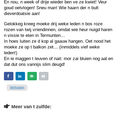
En nou, n week of drije wieder ben ve ze kwiet! Veur
goud oetvlogen! Sneu man! Wie haarn der n bult
dieverdoatsie aan!
Gelokkeg kreeg moeke drij weke leden n bos roze
rozen van twij vriendinnen, omdat wie heur nuigd haren
n vissie te eten in Termunten…
In hoes luiten ze d kop al gaauw hangen. Oet nood het
moeke ze op t balkon zet… (inmiddels vief weke
leden!)
En ie maggen t leuven of nait: mor zai bluien nog aal en
dat dut ons vannijs slim deugd!
Verhoalen
Meer van t zulfde: