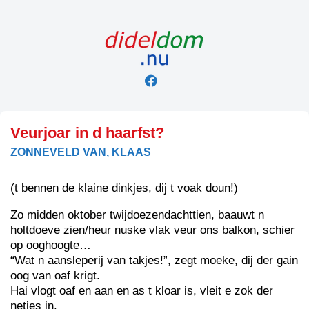
Skip
to
content
Veurjoar in d haarfst?
ZONNEVELD VAN, KLAAS
(t bennen de klaine dinkjes, dij t voak doun!)
Zo midden oktober twijdoezendachttien, baauwt n
holtdoeve zien/heur nuske vlak veur ons balkon, schier
op ooghoogte…
“Wat n aansleperij van takjes!”, zegt moeke, dij der gain
oog van oaf krigt.
Hai vlogt oaf en aan en as t kloar is, vleit e zok der
netjes in.