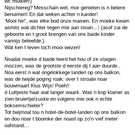
wc muiken!)
Nijschiereg? Messchain wel, mor genieten is n betere
benuimen! En dat weken achter n kander!
‘Mooi he!’, was elke bod onze mainen. En moeke kwam
asmits wat dichter tegen mie aan stoan…! (asof zai de
geboorte en t groot brengen van ons baide kinder
vannijs beleefde.)
Wat ken t leven toch mooi wezen!
Noadat moeke d baide leerd het hou of ze vlaigen
mozzen, was de grootste d eerste dij t aan duurde..
Noa eerst n wat ongelokkege landen op ons balkon,
was de twijde poging roak: over t stroate noar
bouwmaart Klus Wijs! Poeh!!
d Luttjeste haar wat langer waark. Was n kop klainer as
zien bruiertje/zuske en volgens mie ook n echte
boksemschieter?
Tot twijmoal tou n hotel-de-botel-landen op ons balkon
en dou noar t boomke der noast op zo’n vief meter
oafstand…