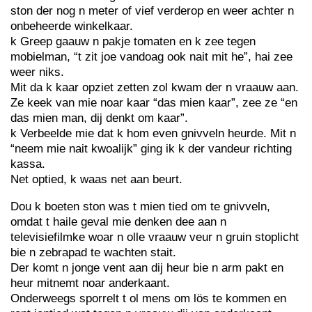
ston der nog n meter of vief verderop en weer achter n
onbeheerde winkelkaar.
k Greep gaauw n pakje tomaten en k zee tegen
mobielman, “t zit joe vandoag ook nait mit he”, hai zee
weer niks.
Mit da k kaar opziet zetten zol kwam der n vraauw aan.
Ze keek van mie noar kaar “das mien kaar”, zee ze “en
das mien man, dij denkt om kaar”.
k Verbeelde mie dat k hom even gnivveln heurde. Mit n
“neem mie nait kwoalijk” ging ik k der vandeur richting
kassa.
Net optied, k waas net aan beurt.
Dou k boeten ston was t mien tied om te gnivveln,
omdat t haile geval mie denken dee aan n
televisiefilmke woar n olle vraauw veur n gruin stoplicht
bie n zebrapad te wachten stait.
Der komt n jonge vent aan dij heur bie n arm pakt en
heur mitnemt noar anderkaant.
Onderweegs sporrelt t ol mens om lös te kommen en