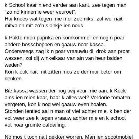
k Schoof kaar n end verder aan kant, zee tegen man
“zo nò kinnen ie weer veuroet”.
Hai knees wat tegen mie mor zee niks, zol wel nait
mitvalen mit zo’n slankje ien neus.
k Pakte mien paprika en komkommer en nog n poar
andere bosschoppen en gaauw noar kassa.
Onderweegs zag ik n poar vraauwlu dij drok aan proat
wassen, zol dij winkelkaar van ain van heur baiden
weden?
Kon k ook nait mit zitten mos ze der mor beter om
denken.
Bie kassa wassen der nog twij veur mie aan. k Keek
ains ien mien kaar, haar k alles wel? Verdorie tomaten
vergeten, kon k nog wel gaauw even hoalen.
Stonden ientied aal n man of vief achter mie, k ben der
vot weer zee k tegen vraauw achter mie en k schoot
vot noar gruinte oafdailing.
Nò mos t toch nait gekker worren. Man ien scootmobiel