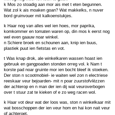
k Mos zo stoadig aan mor ais met t eten begunnen.
Wat zol k ais moaken goan? Wat makkelks, n nuver
bord gruinvouer mit kalkoenstukjes.
k Haar nog van alles wel ien hoes, mor paprika,
komkommer en tomaten waren op, din mos k eerst nog
wel even gaauw noar winkel.
n Schiere broek en schounen aan, knip ien buus,
plastiek puut ien fietstas en vot.
t Was knap drok, ale winkelkaren wassen hoast ien
gebruuk en gangpoaden stonden orreg vol. k Nam t
korste pad noar gruinte mor ien bocht bleef ik stoeken.
Der ston n scootmobiel- ie waiten wel zon n electriese
reeskaar veur bejoarden- mit n poar zuurstofvlèzzen
der achterop en n man der ien dij wat veuroverbogen
over t stuur zat te kieken of e zo weg racen wol.
k Haar vot deur wat der loos was, ston n winkelkaar mit
wat bosschoppen der ien veur hom en hai kon nait veur
of achteroet.