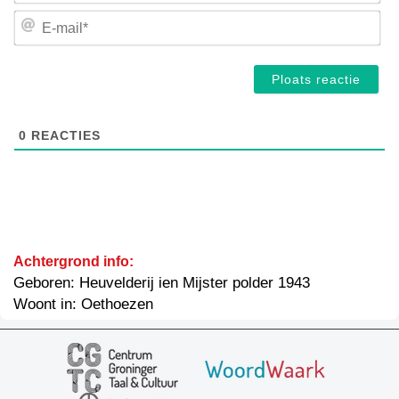
E-
mai
0
REACTIES
Achtergrond info:
Geboren: Heuvelderij ien Mijster polder 1943
Woont in: Oethoezen