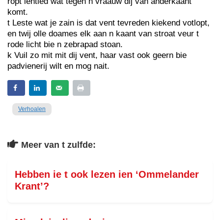
ropt ientied wat tegen n vraauw dij van anderkaant
komt.
t Leste wat je zain is dat vent tevreden kiekend votlopt,
en twij olle doames elk aan n kaant van stroat veur t
rode licht bie n zebrapad stoan.
k Vuil zo mit mit dij vent, haar vast ook geern bie
padvienerij wilt en mog nait.
Verhoalen
Meer van t zulfde:
Hebben ie t ook lezen ien ‘Ommelander
Krant’?