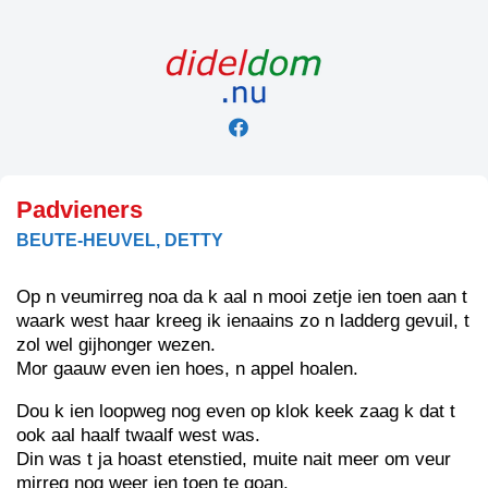
Skip
to
content
Padvieners
BEUTE-HEUVEL, DETTY
Op n veumirreg noa da k aal n mooi zetje ien toen aan t
waark west haar kreeg ik ienaains zo n ladderg gevuil, t
zol wel gijhonger wezen.
Mor gaauw even ien hoes, n appel hoalen.
Dou k ien loopweg nog even op klok keek zaag k dat t
ook aal haalf twaalf west was.
Din was t ja hoast etenstied, muite nait meer om veur
mirreg nog weer ien toen te goan.