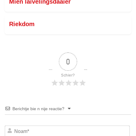
Mien laivelingsdaaier
Riekdom
0
Schier?
Berichtje bie n nije reactie?
No