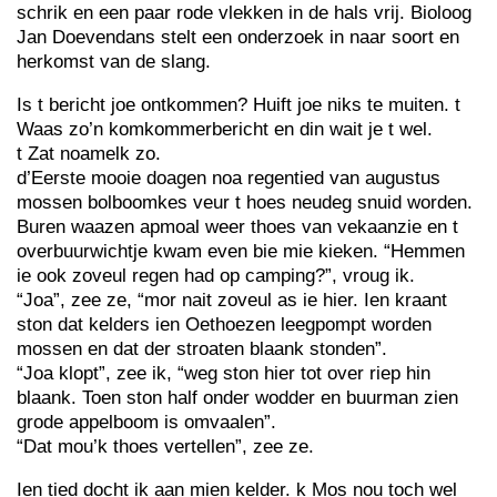
schrik en een paar rode vlekken in de hals vrij. Bioloog
Jan Doevendans stelt een onderzoek in naar soort en
herkomst van de slang.
Is t bericht joe ontkommen? Huift joe niks te muiten. t
Waas zo’n komkommerbericht en din wait je t wel.
t Zat noamelk zo.
d’Eerste mooie doagen noa regentied van augustus
mossen bolboomkes veur t hoes neudeg snuid worden.
Buren waazen apmoal weer thoes van vekaanzie en t
overbuurwichtje kwam even bie mie kieken. “Hemmen
ie ook zoveul regen had op camping?”, vroug ik.
“Joa”, zee ze, “mor nait zoveul as ie hier. Ien kraant
ston dat kelders ien Oethoezen leegpompt worden
mossen en dat der stroaten blaank stonden”.
“Joa klopt”, zee ik, “weg ston hier tot over riep hin
blaank. Toen ston half onder wodder en buurman zien
grode appelboom is omvaalen”.
“Dat mou’k thoes vertellen”, zee ze.
Ien tied docht ik aan mien kelder. k Mos nou toch wel