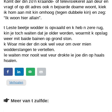
Komt der din zo’n kraande- of televisiekerel aan deur en
vragt of op dit adres ook n bejoarde doame woont, kiek
ik hom aan mit kin omhoog (tegen dubbele kin) en zeg:
“Ik woon hier allain”.
t Leste beetje wodder is opvaaild en k heb n zere rug,
kin je toch waiten dat je older worden, woarmit k opslag
weer mit baide bainen op grond ston.
k Woar mie der din ook wel veur om over mien
wodderslangen te vertellen.
Ie waiten mor nooit wat veur drokte ie joe din op haals
hoalen.
Verhoalen
Meer van t zulfde: