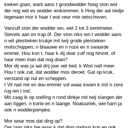
kieken goan, want aans t grondwodder hoog ston wol
der nog wel es wodder ienkommen. k Hing der aal tiedje
tegenaan mor k haar t wat veur mie oetschoven.
Vanzulf ston der wodder ien, wel 2 tot 3 sentimeter.
Stevels aan en trap òf. Der ston niks ien t wodder aans
n wit plestieken krukje mit twij grode plestieken
motschoppen, n blaauwe en n roze en n swaarde
emmer. Hou kon t, haar k dij doar zulf nog hinzet, of
haar mien man dat nog doan?
Mor dij was ja aal drij joar oet tied. k Wist nait meer.
Hou t ook zat, dat wodder mos deroet. Gat op kruk,
verstand op nul en scheppen.
t Vil nait mit en dou emmer vol waas kwam k mit n zere
rug ien t ind.
Mit zaag ik op stelling n rond dinkje mit twij slangen der
aan liggen, n korte en n laange. Noatuurlek, wie harn ja
ook n wodderpompke.
Mor woar mos dat ding op?
Der laag niks bie woar k dat ding opdoun kon en ook