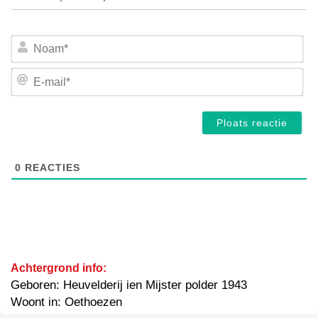
No
E-
mai
0
REACTIES
Achtergrond info:
Geboren: Heuvelderij ien Mijster polder 1943
Woont in: Oethoezen