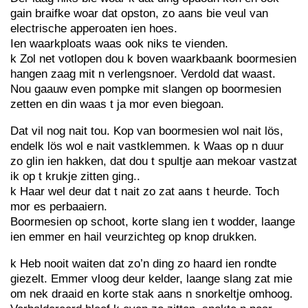
gain braifke woar dat opston, zo aans bie veul van
electrische apperoaten ien hoes.
Ien waarkploats waas ook niks te vienden.
k Zol net votlopen dou k boven waarkbaank boormesien
hangen zaag mit n verlengsnoer. Verdold dat waast.
Nou gaauw even pompke mit slangen op boormesien
zetten en din waas t ja mor even biegoan.
Dat vil nog nait tou. Kop van boormesien wol nait lös,
endelk lös wol e nait vastklemmen. k Waas op n duur
zo glin ien hakken, dat dou t spultje aan mekoar vastzat
ik op t krukje zitten ging..
k Haar wel deur dat t nait zo zat aans t heurde. Toch
mor es perbaaiern.
Boormesien op schoot, korte slang ien t wodder, laange
ien emmer en hail veurzichteg op knop drukken.
k Heb nooit waiten dat zo’n ding zo haard ien rondte
giezelt. Emmer vloog deur kelder, laange slang zat mie
om nek draaid en korte stak aans n snorkeltje omhoog.