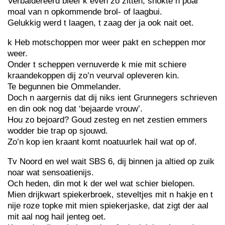
Verbaldereerd bleef k even zo zitten, snokte n poar
moal van n opkommende brol- of laagbui.
Gelukkig werd t laagen, t zaag der ja ook nait oet.
k Heb motschoppen mor weer pakt en scheppen mor
weer.
Onder t scheppen vernuverde k mie mit schiere
kraandekoppen dij zo’n veurval opleveren kin.
Te begunnen bie Ommelander.
Doch n aargernis dat dij niks ient Grunnegers schrieven
en din ook nog dat ‘bejaarde vrouw’.
Hou zo bejoard? Goud zesteg en net zestien emmers
wodder bie trap op sjouwd.
Zo’n kop ien kraant komt noatuurlek hail wat op of.
Tv Noord en wel wait SBS 6, dij binnen ja altied op zuik
noar wat sensoatienijs.
Och heden, din mot k der wel wat schier bielopen.
Mien drijkwart spiekerbroek, steveltjes mit n hakje en t
nije roze topke mit mien spiekerjaske, dat zigt der aal
mit aal nog hail jenteg oet.