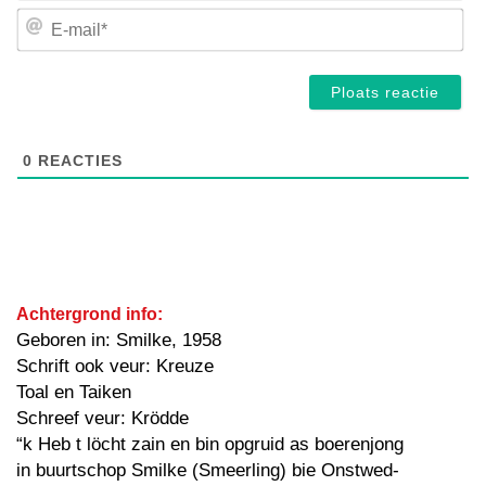
E-
mai
0
REACTIES
Achtergrond info:
Geboren in: Smilke, 1958
Schrift ook veur: Kreuze
Toal en Taiken
Schreef veur: Krödde
“k Heb t löcht zain en bin opgruid as boerenjong
in buurtschop Smilke (Smeerling) bie Onstwed-