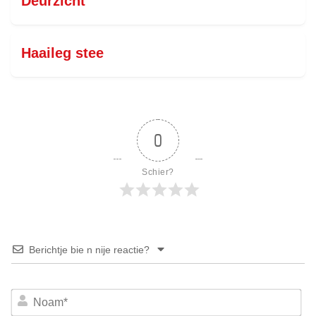
Deurzicht
Haaileg stee
0
Schier?
Berichtje bie n nije reactie?
No