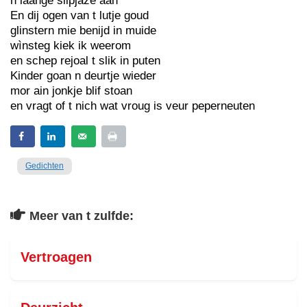
n laange slipjaze aan
En dij ogen van t lutje goud
glinstern mie benijd in muide
wìnsteg kiek ik weerom
en schep rejoal t slik in puten
Kinder goan n deurtje wieder
mor ain jonkje blif stoan
en vragt of t nich wat vroug is veur peperneuten
Gedichten
Meer van t zulfde:
Vertroagen