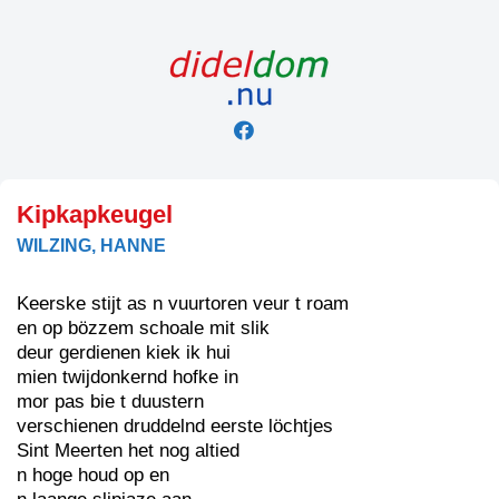
Skip
to
content
Kipkapkeugel
WILZING, HANNE
Keerske stijt as n vuurtoren veur t roam
en op bözzem schoale mit slik
deur gerdienen kiek ik hui
mien twijdonkernd hofke in
mor pas bie t duustern
verschienen druddelnd eerste löchtjes
Sint Meerten het nog altied
n hoge houd op en