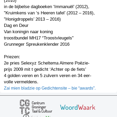
(2010)
in de bijbelse dagboeken ‘Immanuël’ (2012),
”Kruimkens van ‘s Heeren tafel’ (2012 – 2016),
”Honigdroppels’ 2013 – 2016)
Dag en Deur
Van koningin naar koning
troostbundel MH17 “Troostvleugels”
Grunneger Spreukenklender 2016
Priezen:
2e pries Selexyz Scheltema Almere Poëzie-
prijs 2009 mit t gedicht ‘Achter op de fiets’
4 golden veren en 5 zulvern veren en 34 eer-
volle vermeldens.
Zai mien bladzie op Gedichtensite – bie “awards”.