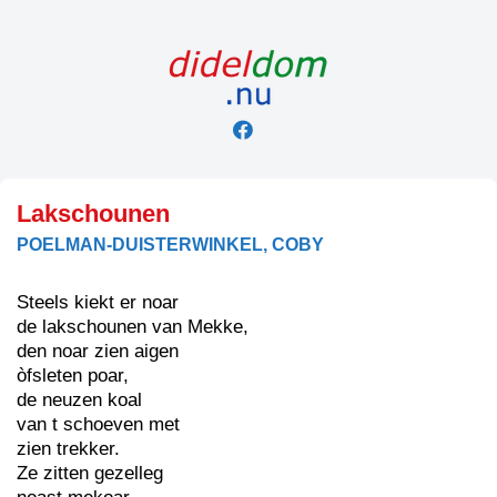
Skip
to
content
Lakschounen
POELMAN-DUISTERWINKEL, COBY
Steels kiekt er noar
de lakschounen van Mekke,
den noar zien aigen
òfsleten poar,
de neuzen koal
van t schoeven met
zien trekker.
Ze zitten gezelleg