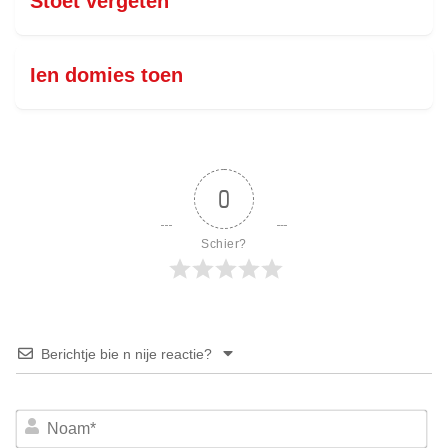
Stoet vergeten
Ien domies toen
0
Schier?
Berichtje bie n nije reactie?
No