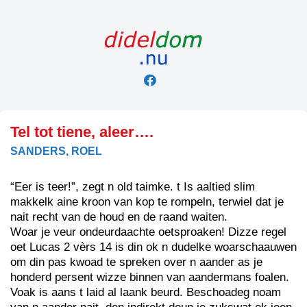
Skip
to
content
Tel tot tiene, aleer….
SANDERS, ROEL
“Eer is teer!”, zegt n old taimke. t Is aaltied slim
makkelk aine kroon van kop te rompeln, terwiel dat je
nait recht van de houd en de raand waiten.
Woar je veur ondeurdaachte oetsproaken! Dizze regel
oet Lucas 2 vèrs 14 is din ok n dudelke woarschaauwen
om din pas kwoad te spreken over n aander as je
honderd persent wizze binnen van aandermans foalen.
Voak is aans t laid al laank beurd. Beschoadeg noam