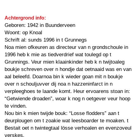
Achtergrond info:
Geboren: 1942 in Buunderveen
Woont: op Knoal
Schrift al: sunds 1996 in t Grunnegs
Noa mien ofkeuren as directeur van n grondschoule in
1996 heb k mie as tiedverdrief wat toulegd op t
Grunnings. Veur mien klaainkinder heb k n twijtoaleg
boukje schreven over n hondje dat oetnaaid was en van
aal beleefd. Doarnoa bin k wieder goan mit n boukje
over n schouljuvver dij noa n hazzeninfarct in n
verpleeghoes te laande komt. Heur ervoarens stoan in:
“Getwiende droaden”, woar k nog n oetgever veur hoop
te vinden.
Nou bin k mien twijde bouk: “Losse flodders” aan t
deurplougen om t zoakie wat leesboarder te moaken. t
Bestait oet n twintegtaal lösse verhoalen en evenzoveul
verskes.