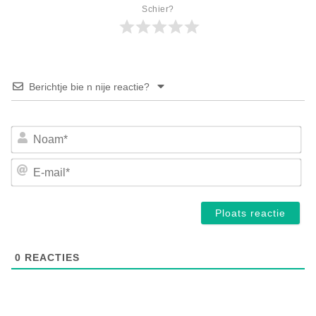
Schier?
Berichtje bie n nije reactie?
No
E-
mai
0
REACTIES