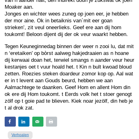
van n aander nait, den indirekt doun je zukswat ok joen
Moaker aan.
Jonges en wichter wees zuneg op joen eer, je hebben
der mor aine. Ok in betaiknis van`mit eer goan
strieken’, zit veul oneerlieks. Geef ere aan dij hom
toukomt! Beloon dijent dij der ok veur waarkt hebben.
Tegen Keuneginnedag binnen der weer n zooi lu, dat mit
n ‘eretaiken’ op bòrst aalweg hakjedraaien as n hoane
dij kerwaai doan het, terwiel smangs n aander veur heur
kestanjes oet t vuur hoald het. t Kin n bult kwoad bloud
zetten. Roezies steken doardeur zomor kop op. Aal wat
er in t levent aan Gouds beurd, hebben we aan
Aalmachtege te daanken. Geef Hom en allent Hom din
ok ere dij Hom toukomt. t Eerds volk het t stoer genogt
zölf op t goie pad te blieven. Kiek noar jezölf, din heb je
t al drok zat.
Verhoalen