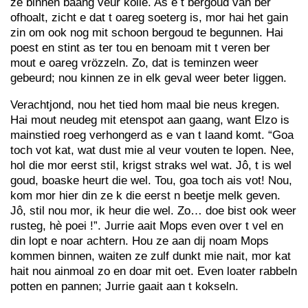
ze binnen baang veur kolle. As e t bergoud van ber
ofhoalt, zicht e dat t oareg soeterg is, mor hai het gain
zin om ook nog mit schoon bergoud te begunnen. Hai
poest en stint as ter tou en benoam mit t veren ber
mout e oareg vrözzeln. Zo, dat is teminzen weer
gebeurd; nou kinnen ze in elk geval weer beter liggen.
Verachtjond, nou het tied hom maal bie neus kregen.
Hai mout neudeg mit etenspot aan gaang, want Elzo is
mainstied roeg verhongerd as e van t laand komt. “Goa
toch vot kat, wat dust mie al veur vouten te lopen. Nee,
hol die mor eerst stil, krigst straks wel wat. Jô, t is wel
goud, boaske heurt die wel. Tou, goa toch ais vot! Nou,
kom mor hier din ze k die eerst n beetje melk geven.
Jô, stil nou mor, ik heur die wel. Zo… doe bist ook weer
rusteg, hè poei !”. Jurrie aait Mops even over t vel en
din lopt e noar achtern. Hou ze aan dij noam Mops
kommen binnen, waiten ze zulf dunkt mie nait, mor kat
hait nou ainmoal zo en doar mit oet. Even loater rabbeln
potten en pannen; Jurrie gaait aan t kokseln.