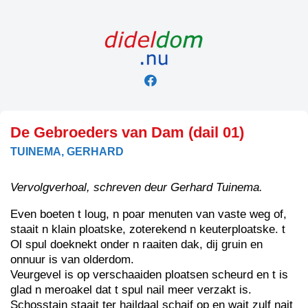
Skip
to
content
De Gebroeders van Dam (dail 01)
TUINEMA, GERHARD
Vervolgverhoal, schreven deur Gerhard Tuinema.
Even boeten t loug, n poar menuten van vaste weg of,
staait n klain ploatske, zoterekend n keuterploatske. t
Ol spul doeknekt onder n raaiten dak, dij gruin en
onnuur is van olderdom.
Veurgevel is op verschaaiden ploatsen scheurd en t is
glad n meroakel dat t spul nail meer verzakt is.
Schosstain staait ter haildaal schaif op en wait zulf nait