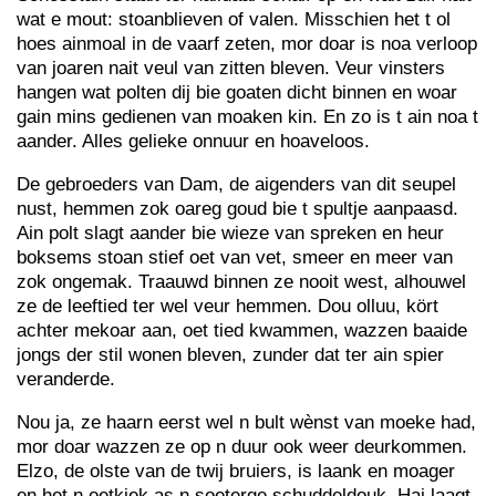
wat e mout: stoanblieven of valen. Misschien het t ol
hoes ainmoal in de vaarf zeten, mor doar is noa verloop
van joaren nait veul van zitten bleven. Veur vinsters
hangen wat polten dij bie goaten dicht binnen en woar
gain mins gedienen van moaken kin. En zo is t ain noa t
aander. Alles gelieke onnuur en hoaveloos.
De gebroeders van Dam, de aigenders van dit seupel
nust, hemmen zok oareg goud bie t spultje aanpaasd.
Ain polt slagt aander bie wieze van spreken en heur
boksems stoan stief oet van vet, smeer en meer van
zok ongemak. Traauwd binnen ze nooit west, alhouwel
ze de leeftied ter wel veur hemmen. Dou olluu, kört
achter mekoar aan, oet tied kwammen, wazzen baaide
jongs der stil wonen bleven, zunder dat ter ain spier
veranderde.
Nou ja, ze haarn eerst wel n bult wènst van moeke had,
mor doar wazzen ze op n duur ook weer deurkommen.
Elzo, de olste van de twij bruiers, is laank en moager
en het n oetkiek as n soeterge schuddeldouk. Hai laagt