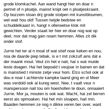
grode klomkachel. Aan wand hangt hier en doar n
pertret of n ploatje, mainst knipt oet n ploatjeskraant.
Op bozzem stoan drij grode stolpen mit kunstbloumen,
wel wait hou old! Tussen twijde bedstee en
schuddelkaast in, hangt n ollerwetse klok mit
gewichten. Verder staait ter hier en doar nog wat op
deel, mor dat mag gain noam hemmen. Alles zit dik
onder stof.
Jurrie het ter al n moal of wat stief noar keken en nou,
noa de daarde piep tebak, is e t mit zokzulf ains dat e
der maank mout. Veul zin het e nait, hai s wat muide
leste doagen. Hai het bepoald t veujoar in bainen en dat
is mainstied t minste zetje veur hom. Elzo schol ook al
dou e noar t achterste kampke laand ging en ol Meer
was verdold ook al kureg west. Nee, t vaalt veur n
manspersoon nait tou om hoeshollen te doun, onnaaiert
Jurrie. Mor ja, mouten is ook wat. Wacht, hai zel berren
eerst ais opmoaken. Hai het min sloapen, hail min.
Baaiden hemmen ze nog n dikke veren ber over, want