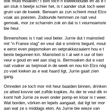
ook muid moaken? t Blift toch n kweekboudel en as e t
ain stuk n beetje schier het, is t aander stuk toch weer
gruin van de kweek. Benoam as zun schient mout Elzo
voak ais poesten. Zodounde hemmen ze nait veul
gemoak, mor ze scharreln zok en dat is t veurnoamste
bie heur.
Binnenshoes is t nait veul beter. Jurrie dut t mainstied
mit “n Franse slag” en veur dat e smörns begunt, mout
e eerst even piepsmoken en oetprakkezaaiern hou e t
beste begunnen kin. Mainstied is t al wel n uur of tien
veur e goud en wel aan slag is. Bermoaken dut e vast
nait voaker as twijmoal in de week en nou kin Elzo nòg
zo voel kieken as e wat haard ligt, Jurrie gaait zien
gang.
Omreden ze toch mor mit heur baaiden binnen, drinken
ze altied kovvie oet zulfde kopkes. As der te veul dik in
komt holt Jurrie ze even onder pomp en kloar is t weer.
Wat borden, vörken en lepels aangaait, dat ligt ter mor
aan wat ze s middags eten. As Jurrie bie wieze van