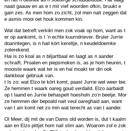
naait gaauw en as e t mit vief woorden ofkin, bruukt e
gain zes. As men hom zo zicht, zol men nait zeggen dat
e asmis mooi oet houk kommen kin.
Wat dat betreft verkikt men zok voak op hom, want as t
er op aankomt, is t ‘n echte kuurndriever. Bruier Jurrie
doarintegen, is n hail kört kereltje, n keudeldoemke
zoterekend.
Hai is zo koal as n biljartbaal en laagt as n aander
schraift. Proaten en piepsmoken is, as je hom heuren, t
mooiste waark wat ter is en hai moakt ter din ook
dankboar gebruuk van.
t Is zo: wat Elzo te kört komt, paast Jurrie wel weer bie.
Ze hemmen t waark oareg goud verdaild. Elzo aarbaidt
op t laand en Jurrie behaspelt hoesholn zo’n beetje. Mor
ze hemmen der bepoald nait veul oareghaid aan, want
van t ain komt net zo min wat terecht as van t aander.
Ol Meer, dij mit de van Dams old worden is, dut t kaalm
aan en Elzo pittjet hom nail slim aan. Woarom zol e zok