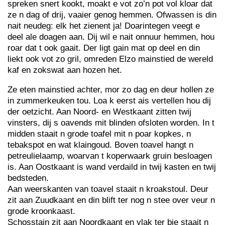
spreken snert kookt, moakt e vot zo’n pot vol kloar dat
ze n dag of drij, vaaier genog hemmen. Ofwassen is din
nait neudeg: elk het zienent ja! Doarintegen veegt e
deel ale doagen aan. Dij wil e nait onnuur hemmen, hou
roar dat t ook gaait. Der ligt gain mat op deel en din
liekt ook vot zo gril, omreden Elzo mainstied de wereld
kaf en zokswat aan hozen het.
Ze eten mainstied achter, mor zo dag en deur hollen ze
in zummerkeuken tou. Loa k eerst ais vertellen hou dij
der oetzicht. Aan Noord- en Westkaant zitten twij
vinsters, dij s oavends mit blinden ofsloten worden. In t
midden staait n grode toafel mit n poar kopkes, n
tebakspot en wat klaingoud. Boven toavel hangt n
petreulielaamp, woarvan t koperwaark gruin besloagen
is. Aan Oostkaant is wand verdaild in twij kasten en twij
bedsteden.
Aan weerskanten van toavel staait n kroakstoul. Deur
zit aan Zuudkaant en din blift ter nog n stee over veur n
grode kroonkaast.
Schosstain zit aan Noordkaant en vlak ter bie staait n