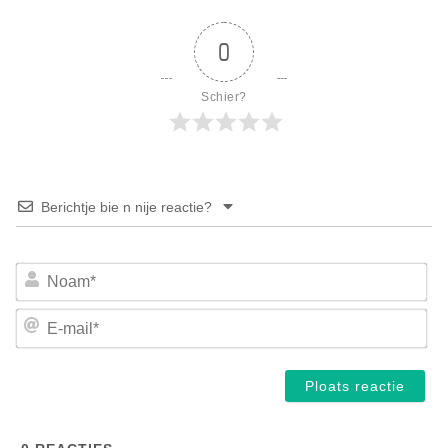
0
Schier?
Berichtje bie n nije reactie?
No
E-
mai