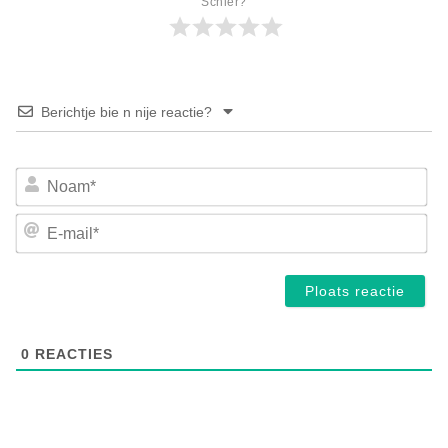
Schier?
Berichtje bie n nije reactie?
No
E-
mai
0
REACTIES