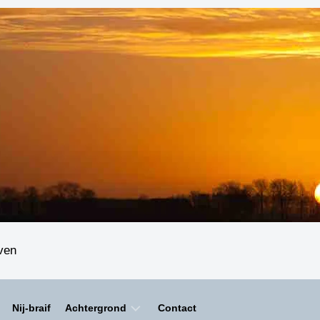
even
Nij-braif
Achtergrond
Contact