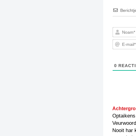
Berichtj
0
REACTI
Achtergro
Optaikens
Veurwoor
Nooit har 