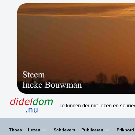
Skip
to
content
Ie kinnen der mit lezen en schri
Thoes
Lezen
Schrievers
Publiceren
Prikbord