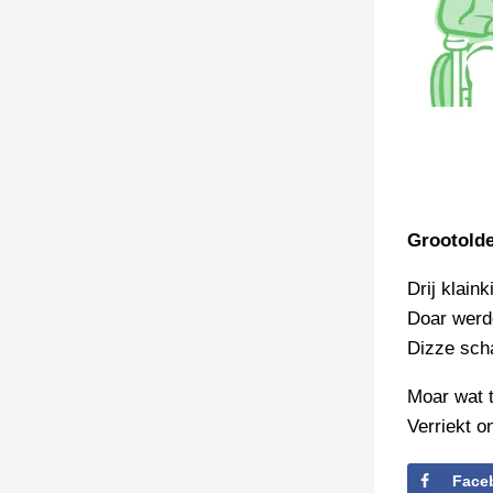
Grootolde
Drij klaink
Doar werde
Dizze scha
Moar wat t
Verriekt o
Face