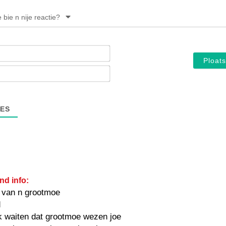
e bie n nije reactie?
Noam*
E-
mail*
ES
nd info:
 van n grootmoe
d
k waiten dat grootmoe wezen joe