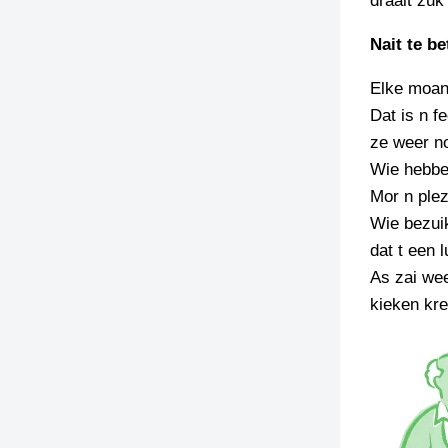
draait zuk
TIEDSCHRIFT
Nait te be
KREUZE
Elke moan
TENEEL
Dat is n f
VERHOALEN
ze weer n
Wie hebben
Mor n plez
Wie bezuik
dat t een l
As zai wee
kieken kre