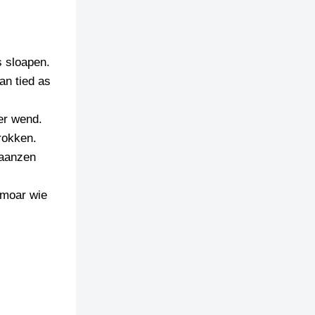
s sloapen.
an tied as
eer wend.
drokken.
daanzen
 moar wie