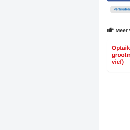
Verhoalen
Meer 
Optaik
grootm
vief)