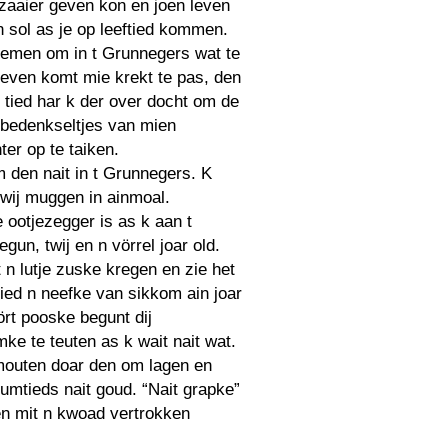
zaaier geven kon en joen leven
 sol as je op leeftied kommen.
emen om in t Grunnegers wat te
even komt mie krekt te pas, den
 tied har k der over docht om de
tbedenkseltjes van mien
ter op te taiken.
 den nait in t Grunnegers. K
wij muggen in ainmoal.
 ootjezegger is as k aan t
egun, twij en n vörrel joar old.
t n lutje zuske kregen en zie het
ied n neefke van sikkom ain joar
kört pooske begunt dij
ke te teuten as k wait nait wat.
mouten doar den om lagen en
sumtieds nait goud. “Nait grapke”
en mit n kwoad vertrokken