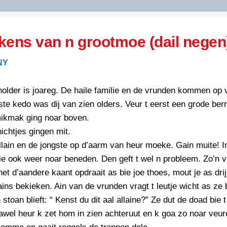
DIDELDOM.COM
kens van n grootmoe (dail negen
KREUZE
NY
JOEN
HORIZON
lder is joareg. De haile familie en de vrunden kommen op 
PAZZIPANTEN
ste kedo was dij van zien olders. Veur t eerst een grode berr
mikmak ging noar boven.
ichtjes gingen mit.
RIED
FLYER
llain en de jongste op d’aarm van heur moeke. Gain muite! I
N
INZENDENS
e ook weer noar beneden. Den geft t wel n probleem. Zo’n 
RIED
FLYER
 net d’aandere kaant opdraait as bie joe thoes, mout je as dri
PERSBERICHT
ains bekieken. Ain van de vrunden vragt t leutje wicht as ze
INZENDENS
RIED
SCHRIEFWEDSTRIED
 stoan blieft: “ Kenst du dit aal allaine?” Ze dut de doad bie 
2026
JURYRAPPORT
awel heur k zet hom in zien achteruut en k goa zo noar veur
FLYER