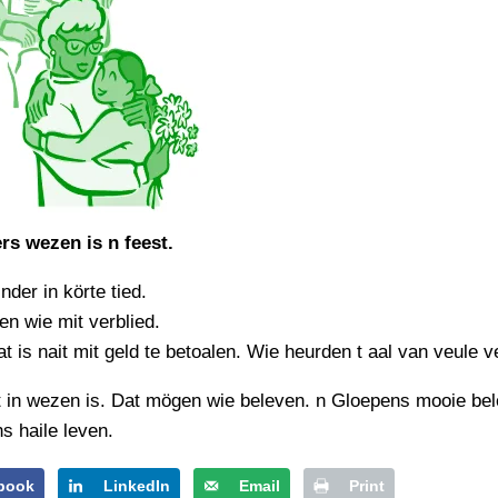
rs wezen is n feest.
inder in körte tied.
n wie mit verblied.
t is nait mit geld te betoalen. Wie heurden t aal van veule v
 in wezen is. Dat mögen wie beleven. n Gloepens mooie bel
ns haile leven.
book
LinkedIn
Email
Print