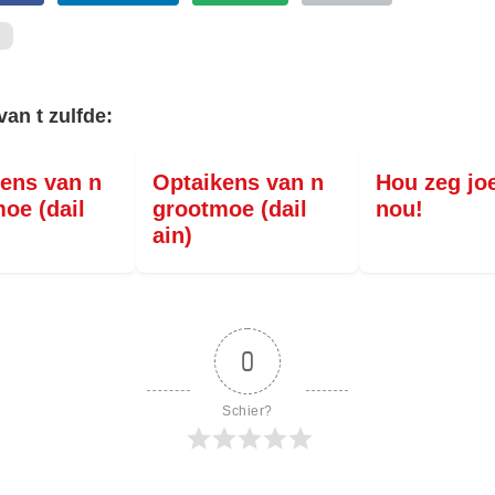
van t zulfde:
ens van n
Optaikens van n
Hou zeg jo
oe (dail
grootmoe (dail
nou!
ain)
0
Schier?