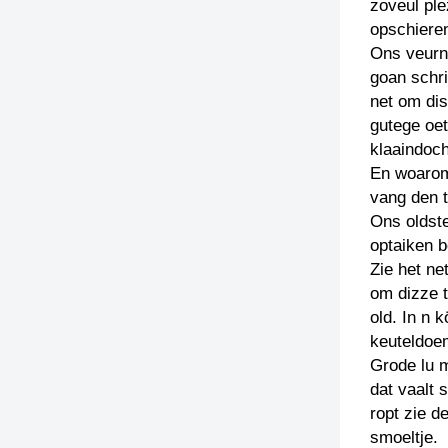
zoveul ple
opschieren
Ons veurn
goan schri
net om dis
gutege oe
klaaindoch
En woarom
vang den t
Ons oldste
optaiken b
Zie het ne
om dizze t
old. In n 
keuteldoem
Grode lu 
dat vaalt 
ropt zie d
smoeltje.