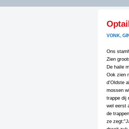
LITERATUUR
OPSTUREN
GEDICHTEN
Optai
OVEREG
SPELLENSCONTROLE
HAIKU’S
BIENOAMEN
VONK, GI
SCHRIEFREGELS
LAIDJES
LAIDTEKSTEN
LEGENDEN
Ons stamho
LIMERICKS
Zien groot
RECEPTEN
LUUSTERN
De haile 
SPREUKEN
Ook zien n
SCHRIEFWEDST
2024
d’Oldste a
VEURDRACHTE
mossen wi
SCHRIEFWEDST
trappe dij
2025
wel eerst 
SCHRIEFWEDST
de trappen
2026
ze zegt:”J
STRIPS