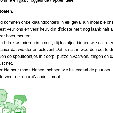
 omme en gaait roggels de trappen dele.
PERSBERICHT
toalen.
FOTO’S
d kommen onze klaaindochters in elk geval ain moal bie on
eest veur ons en veur heur, dìn d’oldste het t nog laank nait a
oar hoes mouten.
 t drok as mieren in n nust, dij klaintjes binnen wie nait m
aaier dat wie der an beleven! Dat is nait in woorden oet te 
en de speultoentjes in t dörp, puzzeln,vaarven, zingen en 
ust het.
r bie heur thoes binnen, hebben wie hailendaal de puut oet,
kt weer oet noar d’aander- moal.