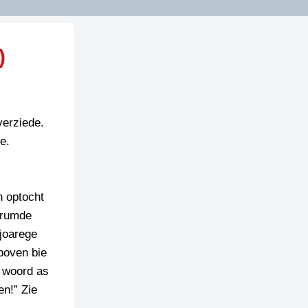
)
verziede.
e.
n optocht
vrumde
jjoarege
 boven bie
t woord as
en!” Zie