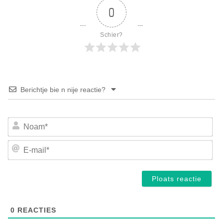
0
Schier?
Berichtje bie n nije reactie?
No
E-
mai
0
REACTIES