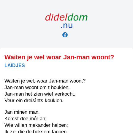
Skip
to
content
Waiten je wel woar Jan-man woont?
LAIDJES
Waiten je wel, woar Jan-man woont?
Jan-man woont om t houkien,
Jan-man het zien wief verkocht,
Veur ein dreisìnts koukien.
Jan minen man,
Komst doe môr an;
Wie willen mekander helpen;
Ik zel die de boksem lappen,