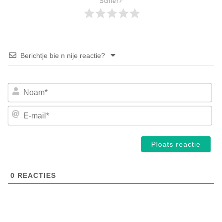
Schier?
Berichtje bie n nije reactie?
No
E-
mai
0
REACTIES