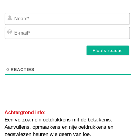
No
E-
mai
0
REACTIES
Achtergrond info:
Een verzoameln oetdrukkens mit de betaikenis.
Aanvullens, opmaarkens en nije oetdrukkens en
zegswiezen heuren wie geern van joe.