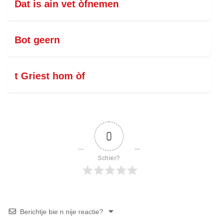
Dat is ain vet òfnemen
Bot geern
t Griest hom òf
0
Schier?
Berichtje bie n nije reactie?