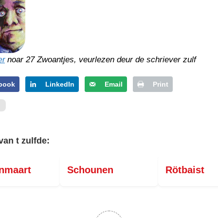
noar 27 Zwoantjes, veurlezen deur de schriever zulf
er
book
LinkedIn
Email
Print
van t zulfde:
enmaart
Schounen
Rötbaist