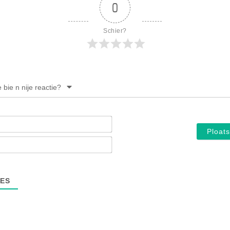
0
Schier?
e bie n nije reactie?
Noam*
E-
mail*
ES