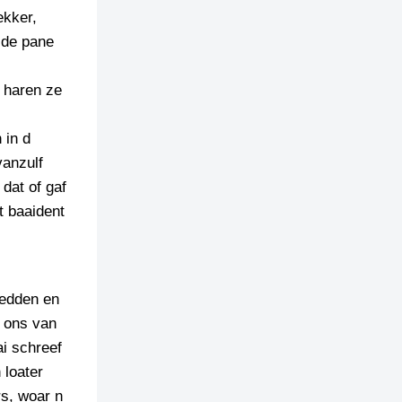
ekker,
 de pane
 haren ze
 in d
vanzulf
dat of gaf
t baaident
redden en
u ons van
ai schreef
 loater
rs, woar n