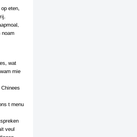
 op eten,
ij.
 aapmoal,
en noam
es, wat
 kwam mie
e Chinees
ons t menu
tspreken
it veul