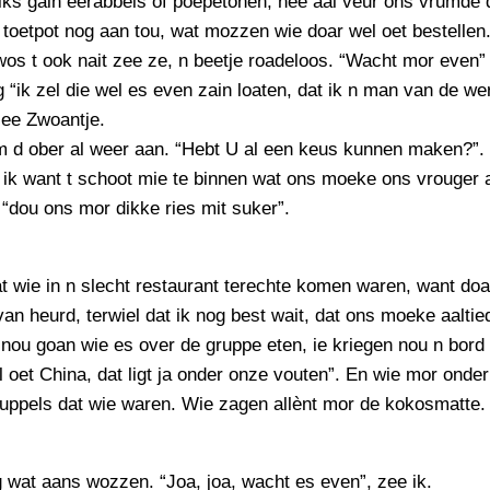
iks gain eerabbels of poepetonen, nee aal veur ons vrumde 
 toetpot nog aan tou, wat mozzen wie doar wel oet bestellen
os t ook nait zee ze, n beetje roadeloos. “Wacht mor even”
g “ik zel die wel es even zain loaten, dat ik n man van de we
zee Zwoantje.
 d ober al weer aan. “Hebt U al een keus kunnen maken?”.
 ik want t schoot mie te binnen wat ons moeke ons vrouger a
 “dou ons mor dikke ries mit suker”.
at wie in n slecht restaurant terechte komen waren, want do
van heurd, terwiel dat ik nog best wait, dat ons moeke aaltie
nou goan wie es over de gruppe eten, ie kriegen nou n bor
l oet China, dat ligt ja onder onze vouten”. En wie mor onder
uppels dat wie waren. Wie zagen allènt mor de kokosmatte.
 wat aans wozzen. “Joa, joa, wacht es even”, zee ik.