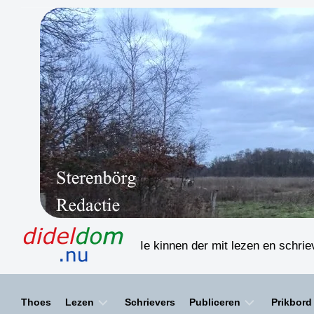
Skip
to
content
Ie kinnen der mit lezen en schri
Thoes
Lezen
Schrievers
Publiceren
Prikbord