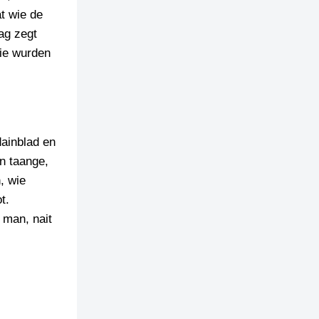
t wie de
ag zegt
Wie wurden
dainblad en
 n taange,
, wie
t.
 man, nait