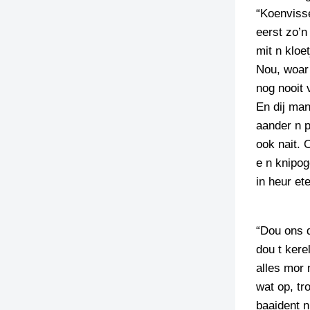
“Koenvisse
eerst zo’n
mit n kloet
Nou, woar 
nog nooit 
En dij man
aander n p
ook nait. 
e n knipog
in heur et
“Dou ons d
dou t kere
alles mor 
wat op, tr
baaident n