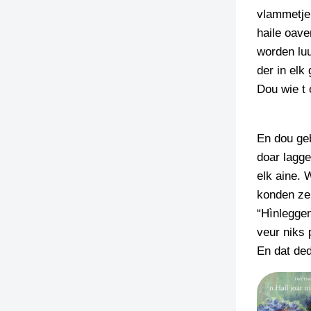
vlammetje
haile oav
worden luu
der in elk
Dou wie t
En dou geb
doar lagge
elk aine.
konden ze 
“Hìnleggen
veur niks 
En dat ded