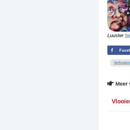
Luuster
hi
Face
Verhoalen
Meer 
Vlooi