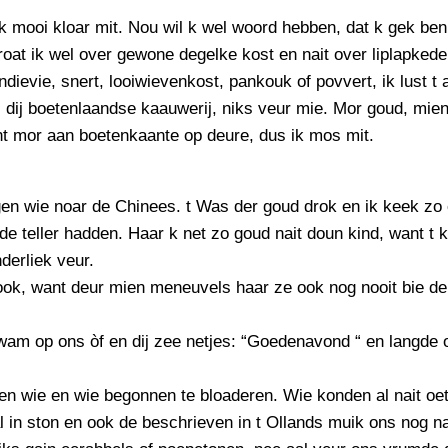
PERSBERICHT
 mooi kloar mit. Nou wil k wel woord hebben, dat k gek ben
FOTO’S
oat ik wel over gewone degelke kost en nait over liplapkeder
dievie, snert, looiwievenkost, pankouk of povvert, ik lust t
l dij boetenlaandse kaauwerij, niks veur mie. Mor goud, mi
ènt mor aan boetenkaante op deure, dus ik mos mit.
en wie noar de Chinees. t Was der goud drok en ik keek zo 
 de teller hadden. Haar k net zo goud nait doun kind, want t
derliek veur.
ook, want deur mien meneuvels haar ze ook nog nooit bie d
wam op ons òf en dij zee netjes: “Goedenavond “ en langde 
en wie en wie begonnen te bloaderen. Wie konden al nait oe
l in ston en ook de beschrieven in t Ollands muik ons nog na