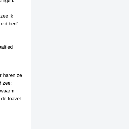
dingen.
.
 zee ik
reld ben”.
altied
ar haren ze
d zee:
d waarm
 de toavel