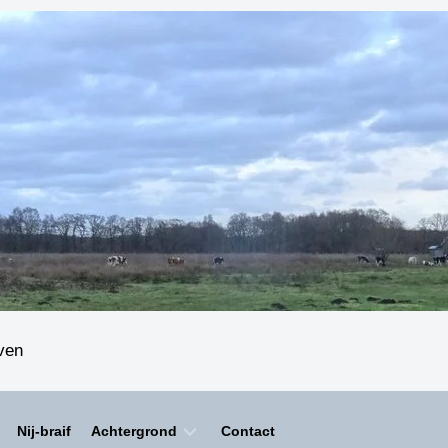
even
Nij-braif
Achtergrond
Contact