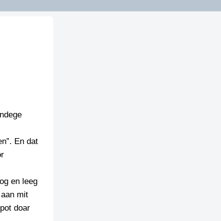
andege
en”. En dat
or
og en leeg
 aan mit
pot doar