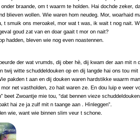
 onder braande, om t waarm te holden. Hai dochde zeker, da
end blieven wollen. Wie waren hom neudeg. Mor, woarhaid m
, t smuik ons meroakel, mor wat t was, ik wait t nog nait. 
 geval goud zat van en doar gaait t mor on nait?
 op hadden, bleven wie nog even noastennen.
eurde der wat vrumds, dij ober hè, dij kwam der aan mit n 
n twij witte schuddeldouken op en dij langde hai ons tou mit
 Wie pakden t aan en dij douken waren hardstikke waarm man
mor net vastholden, zo hait waren ze. En dou luip e weer vo
” beet Zwoantje mie tou, “dat bennen vieze schuddeldouken
pakt hai ze ja zulf mit n taange aan . Hìnleggen”.
en wie, want wie binnen slim veur t schone.