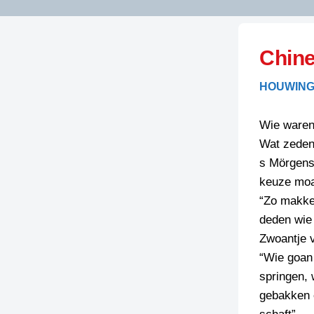
LITERATUUR
OPSTUREN
GEDICHTEN
Chin
OVEREG
SPELLENSCONTROLE
HAIKU’S
BIENOAMEN
HOUWING
SCHRIEFREGELS
LAIDJES
LAIDTEKSTEN
LEGENDEN
Wie waren 
LIMERICKS
Wat zeden
RECEPTEN
LUUSTERN
s Mörgens 
SPREUKEN
keuze moa
SCHRIEFWEDST
2024
“Zo makkel
VEURDRACHTE
deden wie 
SCHRIEFWEDST
Zwoantje v
2025
“Wie goan 
SCHRIEFWEDST
springen, 
2026
gebakken e
STRIPS