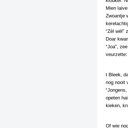
klouker. N
Mien laive
Zwoantje w
kerelachti
“Zèl wèl” 
Doar kwam
“Joa”, zee
veurzette:
t Bleek, d
nog nooit 
“Jongens, 
opeten hai
kieken, kn
Of wie nog