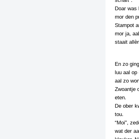
schaft”.
Doar was k
TIEDSCHRIFT
mor den pr
KREUZE
Stampot an
TENEEL
mor ja, aa
staait all
VERHOALEN
En zo ging
luu aal op
aal zo won
Zwoantje 
eten.
De ober k
tou.
“Moi”, zed
wat der aa