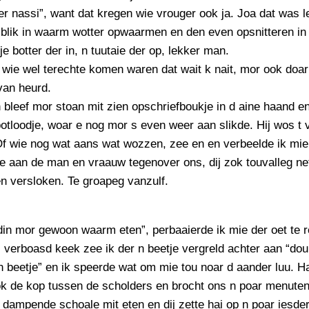
r nassi”, want dat kregen wie vrouger ook ja. Joa dat was l
 blik in waarm wotter opwaarmen en den even opsnitteren in
je botter der in, n tuutaie der op, lekker man.
wie wel terechte komen waren dat wait k nait, mor ook doar
van heurd.
 bleef mor stoan mit zien opschriefboukje in d aine haand en
otloodje, woar e nog mor s even weer aan slikde. Hij wos t 
Of wie nog wat aans wat wozzen, zee en en verbeelde ik mie 
e aan de man en vraauw tegenover ons, dij zok touvalleg ne
en versloken. Te groapeg vanzulf.
in mor gewoon waarm eten”, perbaaierde ik mie der oet te 
l verboasd keek zee ik der n beetje vergreld achter aan “do
n beetje” en ik speerde wat om mie tou noar d aander luu. H
ok de kop tussen de scholders en brocht ons n poar menuten
 dampende schoale mit eten en dij zette hai op n poar iesde