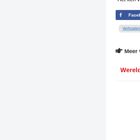
Face
Verhoalen
Meer 
Werel