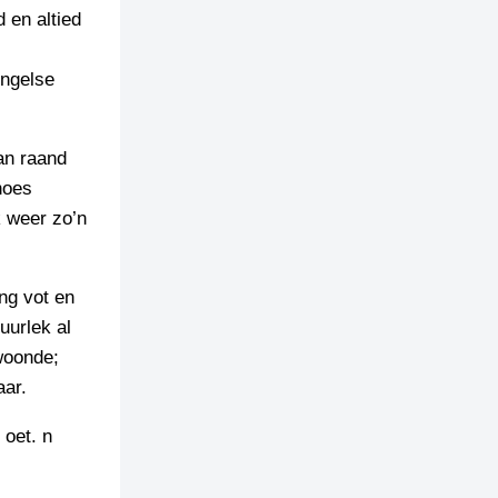
 en altied
Engelse
 an raand
hoes
 weer zo’n
ng vot en
uurlek al
woonde;
aar.
oet. n