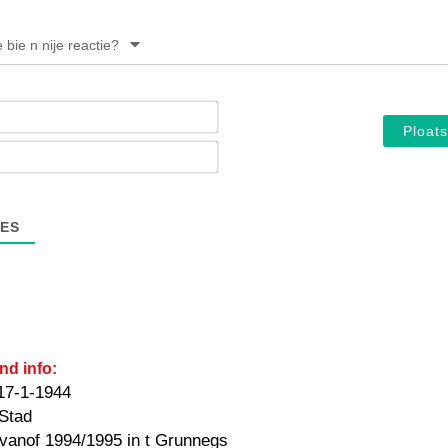
e bie n nije reactie?
Noam*
E-
mail*
ES
nd info:
17-1-1944
 Stad
: vanof 1994/1995 in t Grunnegs