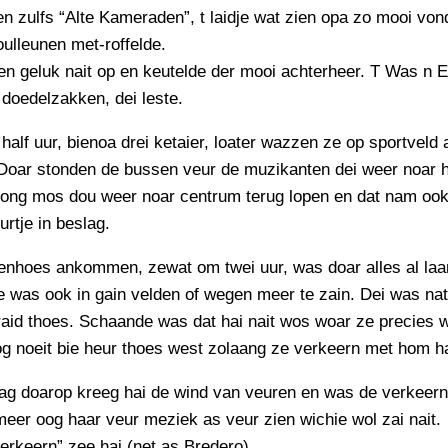
PERSBERICHT
n zulfs “Alte Kameraden”, t laidje wat zien opa zo mooi vond
oulleunen met-roffelde.
FOTO’S
en geluk nait op en keutelde der mooi achterheer. T Was n 
doedelzakken, dei leste.
half uur, bienoa drei ketaier, loater wazzen ze op sportveld
 Doar stonden de bussen veur de muzikanten dei weer noar 
ong mos dou weer noar centrum terug lopen en dat nam ook
uurtje in beslag.
renhoes ankommen, zewat om twei uur, was doar alles al laa
e was ook in gain velden of wegen meer te zain. Dei was nat
raid thoes. Schaande was dat hai nait wos woar ze precies 
g noeit bie heur thoes west zolaang ze verkeern met hom h
g doarop kreeg hai de wind van veuren en was de verkeern 
meer oog haar veur meziek as veur zien wichie wol zai nait.
erkeern” zee hai (net as Bredero).