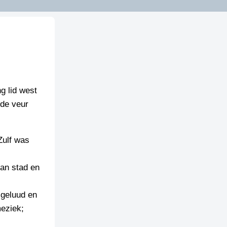
g lid west
fde veur
Zulf was
van stad en
 geluud en
eziek;