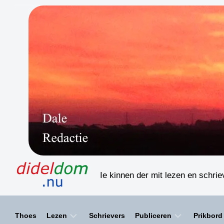
Skip
to
content
Ie kinnen der mit lezen en schri
Thoes
Lezen
Schrievers
Publiceren
Prikbord