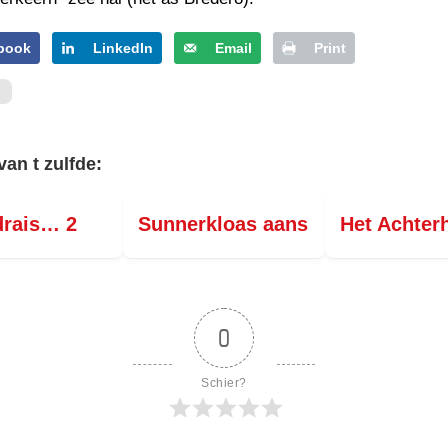
book
LinkedIn
Email
Print
van t zulfde:
drais… 2
Sunnerkloas aans
Het Achter
0
Schier?