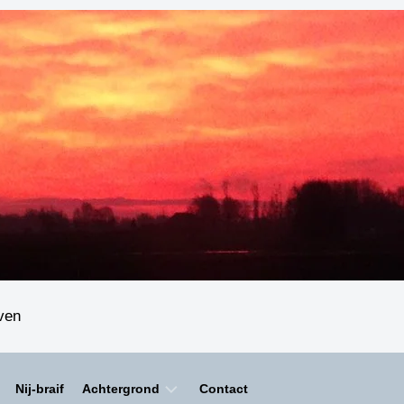
even
Nij-braif
Achtergrond
Contact