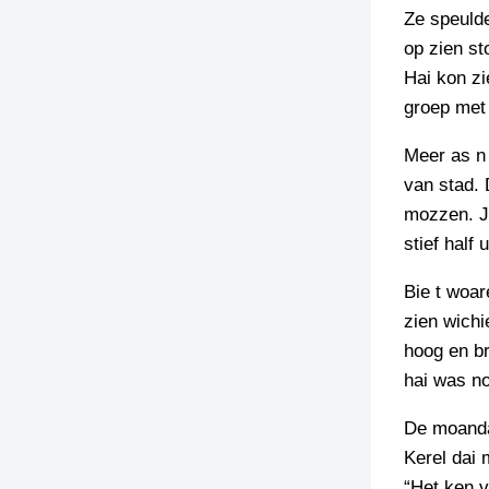
Ze speulde
TIEDSCHRIFT
op zien st
KREUZE
Hai kon zi
TENEEL
groep met 
VERHOALEN
Meer as n 
van stad.
mozzen. J
stief half 
Bie t woa
zien wichi
hoog en b
hai was no
De moanda
Kerel dai 
“Het ken v