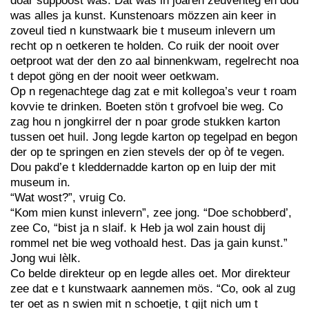
doar suppoost was. Dat was in joaren zeuventeg en dou
was alles ja kunst. Kunstenoars mözzen ain keer in
zoveul tied n kunstwaark bie t museum inlevern um
recht op n oetkeren te holden. Co ruik der nooit over
oetproot wat der den zo aal binnenkwam, regelrecht noa
t depot göng en der nooit weer oetkwam.
Op n regenachtege dag zat e mit kollegoa’s veur t roam
kovvie te drinken. Boeten stön t grofvoel bie weg. Co
zag hou n jongkirrel der n poar grode stukken karton
tussen oet huil. Jong legde karton op tegelpad en begon
der op te springen en zien stevels der op òf te vegen.
Dou pakd’e t kleddernadde karton op en luip der mit
museum in.
“Wat wost?”, vruig Co.
“Kom mien kunst inlevern”, zee jong. “Doe schobberd’,
zee Co, “bist ja n slaif. k Heb ja wol zain houst dij
rommel net bie weg vothoald hest. Das ja gain kunst.”
Jong wui lèlk.
Co belde direkteur op en legde alles oet. Mor direkteur
zee dat e t kunstwaark aannemen mös. “Co, ook al zug
ter oet as n swien mit n schoetje, t gijt nich um t