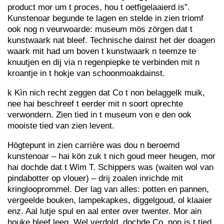
product mor um t proces, hou t oetfigelaaierd is”.
Kunstenoar begunde te lagen en stelde in zien triomf
ook nog n veurwoarde: museum mös zörgen dat t
kunstwaark nat bleef. Technische dainst het der doagen
waark mit had um boven t kunstwaark n teemze te
knuutjen en dij via n regenpiepke te verbinden mit n
kroantje in t hokje van schoonmoakdainst.
k Kìn nich recht zeggen dat Co t non belaggelk muik,
nee hai beschreef t eerder mit n soort oprechte
verwondern. Zien tied in t museum von e den ook
mooiste tied van zien levent.
Högtepunt in zien carrière was dou n beroemd
kunstenoar – hai kön zuk t nich goud meer heugen, mor
hai dochde dat t Wim T. Schippers was (waiten wol van
pindabotter op vlouer) – drij zoalen inrichde mit
kringlooprommel. Der lag van alles: potten en pannen,
vergeelde bouken, lampekapkes, diggelgoud, ol klaaier
enz. Aal lutje spul en aal enter over twenter. Mor ain
houke bleef leeg. Wel verdold, dochde Co, non is t tied