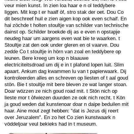
veur mien kunst. In zien loa haar e n ol teddybere
liggen. Mit kop t er haalf òf, stro stak der oet. Dou Co
dit beschreef huil e zien aigen kop ook even schaif. En
hai zöchde t holten stoultje van schilder van technische
dainst op. Schilder broekde dij as e even n opstapje
neudeg haar um aargens even wat bie te waarken. t
Stoultje zat den ook under gleren en ol vaarve. Dou
zedde Co t stoultje in hörn van zoal en teddybere op
leunen. Bere kreeg um kop n blaauwe
electriciteitsdroad um dij e in t plafond lopen luit. Slim
apaart. Ankum dag kwammen lu van t papierwaark. Dij
kontroleerden alles en schreven op liesten of t aal goud
stön. Bie t stoultje mit bere bleven ze wat langer stoan.
Doar wözzen ze nich goud road mit. t Stön nich op
lieste mor t òfwiezen duurden ze ook nich recht. t Kön
ja goud weden dat kunstenoar doar n daipe beduilen mit
haar. Aine mout zegt hebben: “dat is Jezus dij reert
over Jeruzalem”. En zo het Co zien kunstwaark n
vöddeljoar veul bekieks had in t museum.