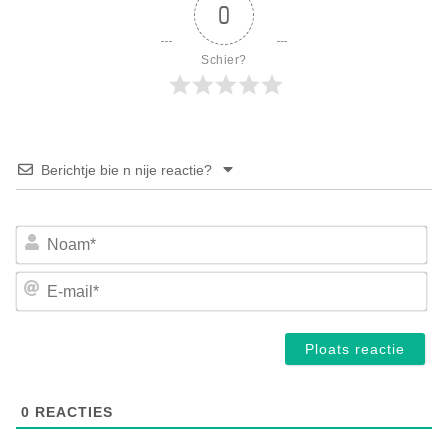
0
Schier?
Berichtje bie n nije reactie?
No
E-
mai
0
REACTIES