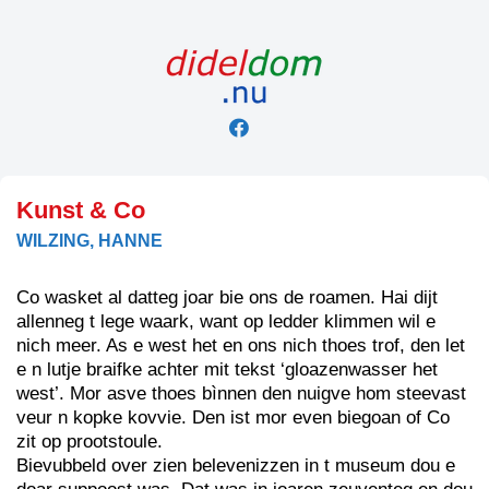
Skip
to
content
Kunst & Co
WILZING, HANNE
Co wasket al datteg joar bie ons de roamen. Hai dijt
allenneg t lege waark, want op ledder klimmen wil e
nich meer. As e west het en ons nich thoes trof, den let
e n lutje braifke achter mit tekst ‘gloazenwasser het
west’. Mor asve thoes bìnnen den nuigve hom steevast
veur n kopke kovvie. Den ist mor even biegoan of Co
zit op prootstoule.
Bievubbeld over zien belevenizzen in t museum dou e