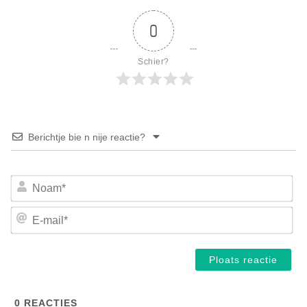
0
Schier?
Berichtje bie n nije reactie?
No
E-
mai
0
REACTIES