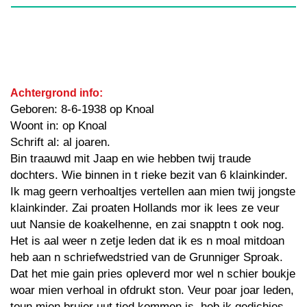
Achtergrond info:
Geboren: 8-6-1938 op Knoal
Woont in: op Knoal
Schrift al: al joaren.
Bin traauwd mit Jaap en wie hebben twij traude
dochters. Wie binnen in t rieke bezit van 6 klainkinder.
Ik mag geern verhoaltjes vertellen aan mien twij jongste
klainkinder. Zai proaten Hollands mor ik lees ze veur
uut Nansie de koakelhenne, en zai snapptn t ook nog.
Het is aal weer n zetje leden dat ik es n moal mitdoan
heb aan n schriefwedstried van de Grunniger Sproak.
Dat het mie gain pries opleverd mor wel n schier boukje
woar mien verhoal in ofdrukt ston. Veur poar joar leden,
toun mien bruier uut tied kommen is, heb ik gedichies