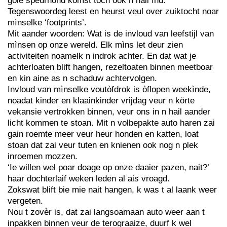
goie speurhond komst toch ook n hail ìnd.
Tegenswoordeg leest en heurst veul over zuiktocht noar
mìnselke ‘footprints’.
Mit aander woorden: Wat is de invloud van leefstijl van
mìnsen op onze wereld. Elk mìns let deur zien
activiteiten noamelk n indrok achter. En dat wat je
achterloaten blift hangen, rezeltoaten binnen meetboar
en kin aine as n schaduw achtervolgen.
Invloud van mìnselke voutòfdrok is òflopen weekìnde,
noadat kinder en klaainkinder vrijdag veur n körte
vekansie vertrokken binnen, veur ons in n hail aander
licht kommen te stoan. Mit n volbepakte auto haren zai
gain roemte meer veur heur honden en katten, loat
stoan dat zai veur tuten en knienen ook nog n plek
inroemen mozzen.
‘Ie willen wel poar doage op onze daaier pazen, nait?’
haar dochterlaif weken leden al ais vroagd.
Zokswat blift bie mie nait hangen, k was t al laank weer
vergeten.
Nou t zovèr is, dat zai langsoamaan auto weer aan t
inpakken binnen veur de terograaize, duurf k wel