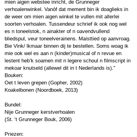
mien aigen webstee inricht, de Grunneger
verhoalenwinkel. Vanòf dat mement bin ik doaglieks in
de weer om mien aigen winkel te vullen mit allerlei
soorten verhoalen. Tussendeur schrief ik ook nog wel
es n toneelstok, n ainakter of n oavendvullend
bliedspul, veur toneelverainens. Maisttied op aanvroag.
Bie Vink/ lkmaar binnen dij te bestellen. Soms woag ik
mie ook wel es aan n (kinder)musical of n revue en
lestent heb’k soamen mit n legere schoul n filmscript in
mekoar knutseld (allewel dit in t Nederlands is).”
Bouken:
Oet t leven grepen (Gopher, 2002)
Koakelbonen (Noordboek, 2013)
Bundel:
Nije Grunneger kerstverhoalen
(St. ‘t Grunneger Bouk, 2006)
Priezen: