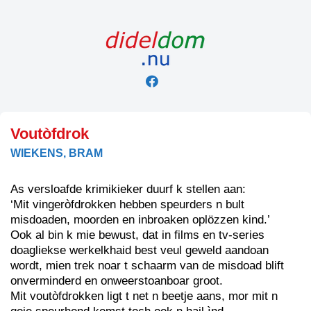
Skip
to
content
Voutòfdrok
WIEKENS, BRAM
As versloafde krimikieker duurf k stellen aan:
‘Mit vingeròfdrokken hebben speurders n bult
misdoaden, moorden en inbroaken oplözzen kind.’
Ook al bin k mie bewust, dat in films en tv-series
doagliekse werkelkhaid best veul geweld aandoan
wordt, mien trek noar t schaarm van de misdoad blift
onverminderd en onweerstoanboar groot.
Mit voutòfdrokken ligt t net n beetje aans, mor mit n