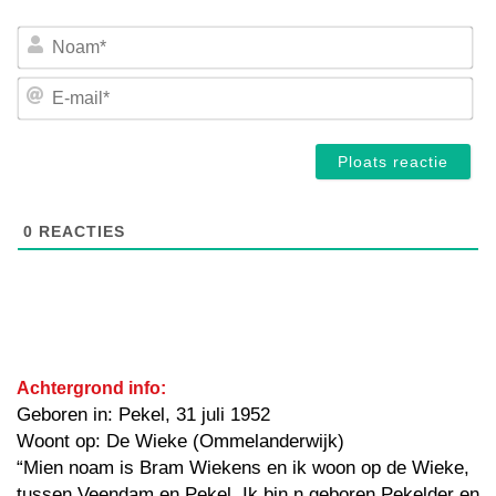
No
E-
mai
0
REACTIES
Achtergrond info:
Geboren in: Pekel, 31 juli 1952
Woont op: De Wieke (Ommelanderwijk)
“Mien noam is Bram Wiekens en ik woon op de Wieke,
tussen Veendam en Pekel. Ik bin n geboren Pekelder en