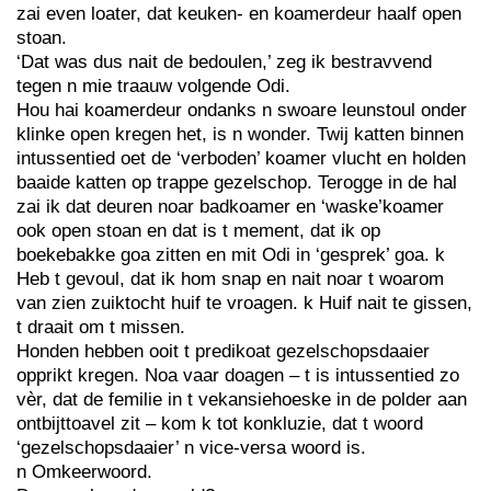
zai even loater, dat keuken- en koamerdeur haalf open
stoan.
‘Dat was dus nait de bedoulen,’ zeg ik bestravvend
tegen n mie traauw volgende Odi.
Hou hai koamerdeur ondanks n swoare leunstoul onder
klinke open kregen het, is n wonder. Twij katten binnen
intussentied oet de ‘verboden’ koamer vlucht en holden
baaide katten op trappe gezelschop. Terogge in de hal
zai ik dat deuren noar badkoamer en ‘waske’koamer
ook open stoan en dat is t mement, dat ik op
boekebakke goa zitten en mit Odi in ‘gesprek’ goa. k
Heb t gevoul, dat ik hom snap en nait noar t woarom
van zien zuiktocht huif te vroagen. k Huif nait te gissen,
t draait om t missen.
Honden hebben ooit t predikoat gezelschopsdaaier
opprikt kregen. Noa vaar doagen – t is intussentied zo
vèr, dat de femilie in t vekansiehoeske in de polder aan
ontbijttoavel zit – kom k tot konkluzie, dat t woord
‘gezelschopsdaaier’ n vice-versa woord is.
n Omkeerwoord.