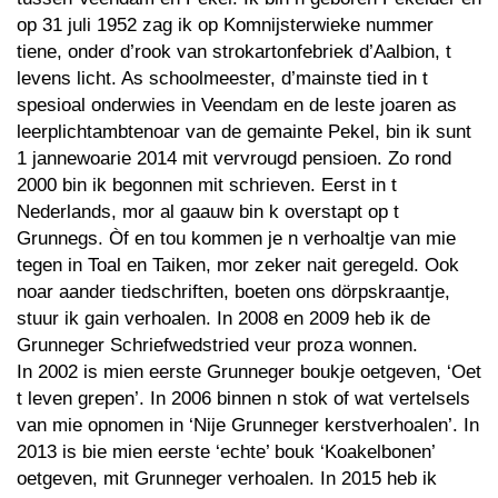
op 31 juli 1952 zag ik op Komnijsterwieke nummer
tiene, onder d’rook van strokartonfebriek d’Aalbion, t
levens licht. As schoolmeester, d’mainste tied in t
spesioal onderwies in Veendam en de leste joaren as
leerplichtambtenoar van de gemainte Pekel, bin ik sunt
1 jannewoarie 2014 mit vervrougd pensioen. Zo rond
2000 bin ik begonnen mit schrieven. Eerst in t
Nederlands, mor al gaauw bin k overstapt op t
Grunnegs. Òf en tou kommen je n verhoaltje van mie
tegen in Toal en Taiken, mor zeker nait geregeld. Ook
noar aander tiedschriften, boeten ons dörpskraantje,
stuur ik gain verhoalen. In 2008 en 2009 heb ik de
Grunneger Schriefwedstried veur proza wonnen.
In 2002 is mien eerste Grunneger boukje oetgeven, ‘Oet
t leven grepen’. In 2006 binnen n stok of wat vertelsels
van mie opnomen in ‘Nije Grunneger kerstverhoalen’. In
2013 is bie mien eerste ‘echte’ bouk ‘Koakelbonen’
oetgeven, mit Grunneger verhoalen. In 2015 heb ik