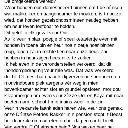
De omgekeerde wereld?
Woar honden ooit domesticeerd binnen om t de mìnsen
wat makkelker en aangenoamer te moaken, is t nou zo
wied, dat honden gezelschopsmìnsen neudeg hebben
om heur leven leefboar te holden.
Dit geldt in elk geval veur Odi.
As ik veur n plas, poepje of speulketaaiertje even mit
honden in toene bin en heur noa n zetje noar binnen
roup, lopen zai in rechte lien noar onze deur. Zai
hebben in heur aigen hoes niks te zuiken.
Ik heb even in de veronderstellen verkeerd, dat dit
‘honden’gedrag nij veur mie was. Dat was verkeerd
docht. Of meschain haar k dij vervelende herinnern op
n onvindboare plek aargens vèr weg in mien
bovenkoamer achter slöt en grundel opsloten, mor dou
k vanmörgen om even veur zèzze Odi en Kaya mit noar
boeten nam, schoot t mie inains weer in de zin.
Veur n vekansie laankleden haren wie, veur ons gemak,
onze Drìntse Petries Rakker in n pension stopt. t Beest
het doar sikkom nait eten en het dag en nacht hoelt.
Van verdrait? Of ainsoamhaid? Noa weken haar hai