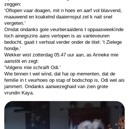
zeggen:
‘Oflopen vaar doagen, mit n hoes en aarf vol blavvend,
maauwend en koakelnd daaiernspul zel k nait snel
vergeten.’
Omdat ondanks goie veurberaaidens t oppaasweekìnde
toch ainegszins aans verlopen is as vanteveuren
bedocht, gaait t verhoal verder onder de titel: ’t Zielege
hondje.’
Wekker wist zotterdag 05.47 uur aan, as Arineke mie
aanstöt en zegt:
‘Volgens mie schraift Odi.’
Wie binnen t wel wìnd, dat hai op mementen, dat de
femilie in t veurhoes op stap of bodschop is, Odi wel ais
jammert. Ondanks aanwezeghaid van zien grote
vrundin Kaya.