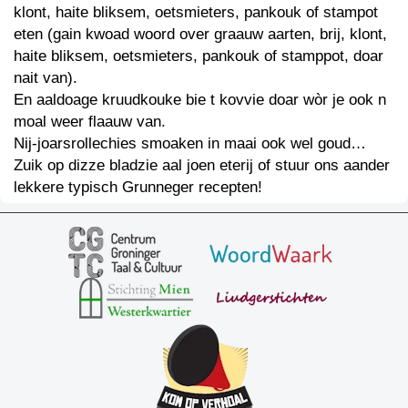
klont, haite bliksem, oetsmieters, pankouk of stampot
eten (gain kwoad woord over graauw aarten, brij, klont,
haite bliksem, oetsmieters, pankouk of stamppot, doar
nait van).
En aaldoage kruudkouke bie t kovvie doar wòr je ook n
moal weer flaauw van.
Nij-joarsrollechies smoaken in maai ook wel goud…
Zuik op dizze bladzie aal joen eterij of stuur ons aander
lekkere typisch Grunneger recepten!