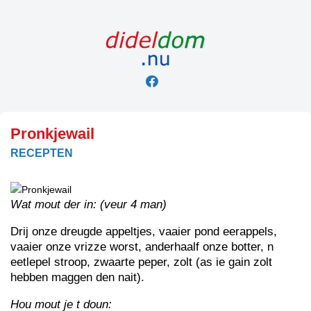
Skip
to
content
Pronkjewail
RECEPTEN
Wat mout der in: (veur 4 man)
Drij onze dreugde appeltjes, vaaier pond eerappels,
vaaier onze vrizze worst, anderhaalf onze botter, n
eetlepel stroop, zwaarte peper, zolt (as ie gain zolt
hebben maggen den nait).
Hou mout je t doun: