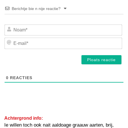
Berichtje bie n nije reactie?
No
E-
mai
0
REACTIES
Achtergrond info:
Ie willen toch ook nait aaldoage graauw aarten, brij,