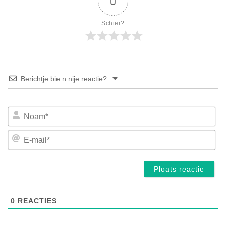
0
Schier?
Berichtje bie n nije reactie?
No
E-
mai
0
REACTIES