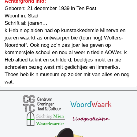
Achtergrond info:
Geboren: 21 december 1939 in Ten Post
Woont in: Stad
Schrift al: joaren…
k Heb n oplaiden had op kunstakkedemie Minerva en
joaren waarkt as ontwaarper bie (toun nog) Wolters-
Noordhoff. Ook nog zo’n zes joar les geven op
kommersjele schoul en nou al weer n tiedje AOWer. k
Heb altied taiknt en schilderd, beeldjes mokt en bie
schroalen bezeg west mit gedichtjes en limmeriks.
Thoes heb ik n museum op zolder mit van alles en nog
wat.