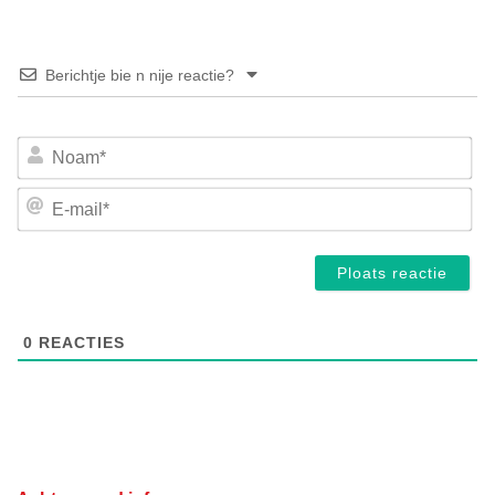
Berichtje bie n nije reactie?
No
E-
mai
0
REACTIES