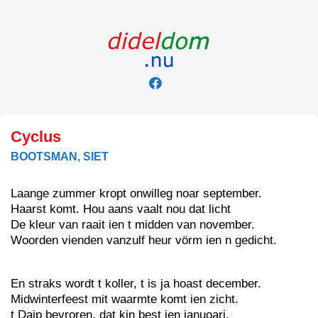
Skip
to
content
Cyclus
BOOTSMAN, SIET
Laange zummer kropt onwilleg noar september.
Haarst komt. Hou aans vaalt nou dat licht
De kleur van raait ien t midden van november.
Woorden vienden vanzulf heur vörm ien n gedicht.
En straks wordt t koller, t is ja hoast december.
Midwinterfeest mit waarmte komt ien zicht.
t Daip bevroren, dat kin best ien januoari.