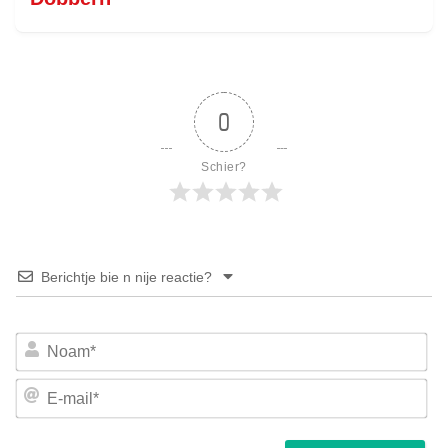
0
Schier?
Berichtje bie n nije reactie?
No
E-
mai