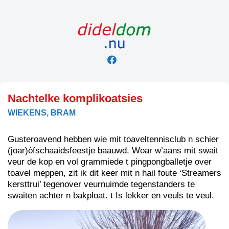
Skip
to
content
Nachtelke komplikoatsies
WIEKENS, BRAM
Gusteroavend hebben wie mit toaveltennisclub n schier
(joar)òfschaaidsfeestje baauwd. Woar w’aans mit swait
veur de kop en vol grammiede t pingpongballetje over
toavel meppen, zit ik dit keer mit n hail foute ‘Streamers
kersttrui’ tegenover veurnuimde tegenstanders te
swaiten achter n bakploat. t Is lekker en veuls te veul.