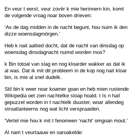
En veur t eerst, veur zovèr k mie herinnern kin, komt
de volgende vroag noar boven drieven:
‘As de dag midden in de nacht begunt, hou nuim ik den
dizze woensdagmörgen.’
Heb k nait aaltied docht, dat de nacht van dinsdag op
woensdag dinsdagnacht nuimd worden mos?
k Bin totoal van slag en nog kloarder wakker as dat ik
al was. Dat ik mit dit probleem in de kop nog nait kloar
bin, is mie al snel dudelk.
Stil bin k weer noar koamer goan en heb mien rustende
Wikipedia oet zien nachtelke sloap hoald. t Is n hail
gepuzzel worden in t nachtelk duuster, woar allendeg
stroatlanteerns nog wat licht verspraaiden.
‘Vertel mie hou k mit t fenomeen ‘nacht’ omgoan mout.’
AI nam t veurtaauw en oaroakelde: