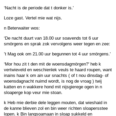
‘Nacht is de periode dat t donker is.’
Loze gast. Vertel mie wat nijs.
n Beterwaiter wos:
‘De nacht duurt van 18.00 uur soavends tot 6 uur
smörgens en sprak zok vervolgens weer tegen en zee:
’t Mag ook om 21.00 uur begunnen tot 4 uur smörgens.’
‘Mor hou zit t den mit de woensdagmörgen?’ heb k
vertwieveld en weschienlek veuls te haard roupen, want
inains haar k om ain uur snachts ( of t nou dinsdag- of
woensdagnacht nuimd wordt, is nog de vroag ) twij
katten en n wakkere hond mit nijsgierege ogen in n
sloaperge kop veur mie stoan.
k Heb mie derbie dele leggen mouten, dat wieshaid in
de kanne blieven zol en bin weer richten sloapersstee
lopen. k Bin langsoamaan in sloap sukkeld en