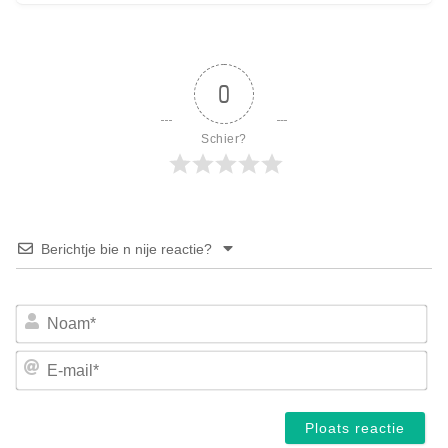
0
Schier?
Berichtje bie n nije reactie?
No
E-
mai