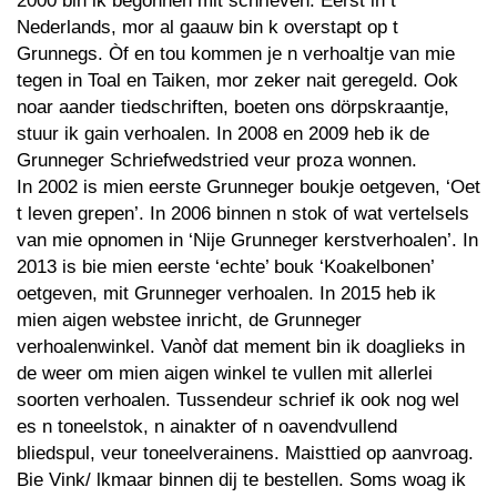
2000 bin ik begonnen mit schrieven. Eerst in t
Nederlands, mor al gaauw bin k overstapt op t
Grunnegs. Òf en tou kommen je n verhoaltje van mie
tegen in Toal en Taiken, mor zeker nait geregeld. Ook
noar aander tiedschriften, boeten ons dörpskraantje,
stuur ik gain verhoalen. In 2008 en 2009 heb ik de
Grunneger Schriefwedstried veur proza wonnen.
In 2002 is mien eerste Grunneger boukje oetgeven, ‘Oet
t leven grepen’. In 2006 binnen n stok of wat vertelsels
van mie opnomen in ‘Nije Grunneger kerstverhoalen’. In
2013 is bie mien eerste ‘echte’ bouk ‘Koakelbonen’
oetgeven, mit Grunneger verhoalen. In 2015 heb ik
mien aigen webstee inricht, de Grunneger
verhoalenwinkel. Vanòf dat mement bin ik doaglieks in
de weer om mien aigen winkel te vullen mit allerlei
soorten verhoalen. Tussendeur schrief ik ook nog wel
es n toneelstok, n ainakter of n oavendvullend
bliedspul, veur toneelverainens. Maisttied op aanvroag.
Bie Vink/ lkmaar binnen dij te bestellen. Soms woag ik