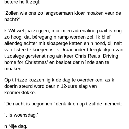
betere helft zegt:
‘Zollen wie ons zo langsoamaan kloar moaken veur de
nacht?’
k Wil wel joa zeggen, mor mien adrenaline-paail is nog
zo hoog, dat bèregang n ramp worden zol. Ik blief
allendeg achter mit sloaperge katten en n hond, dij nait
van t stee te kriegen is. k Draai onder t leegklokjen van
t zoalege gerstenat nog ain keer Chris Rea’s ‘Driving
home for Christmas’ en besloet der n ìnde aan te
moaken.
Op t frizze kuzzen lig k de dag te overdenken, as k
doarin steurd word deur n 12-uurs slag van
koamerklokke.
‘De nacht is begonnen,’ denk ik en op t zulfde mement:
’t Is woensdag.’
n Nije dag.